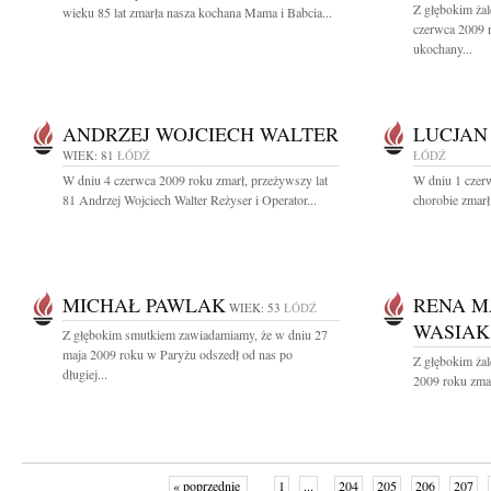
Z głębokim ża
wieku 85 lat zmarła nasza kochana Mama i Babcia...
czerwca 2009 r
ukochany...
ANDRZEJ WOJCIECH WALTER
LUCJAN
WIEK: 81
ŁÓDŹ
ŁÓDŹ
W dniu 4 czerwca 2009 roku zmarł, przeżywszy lat
W dniu 1 czerw
81 Andrzej Wojciech Walter Reżyser i Operator...
chorobie zmarł
MICHAŁ PAWLAK
RENA M
WIEK: 53
ŁÓDŹ
WASIAK
Z głębokim smutkiem zawiadamiamy, że w dniu 27
maja 2009 roku w Paryżu odszedł od nas po
Z głębokim ża
długiej...
2009 roku zmar
« poprzednie
1
...
204
205
206
207