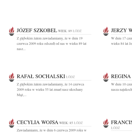
JÓZEF SZKOBEL
JERZY 
WIEK: 89
ŁÓDŹ
Z głębokim żalem zawiadamiamy, że w dniu 19
W dniu 17 cze
czerwca 2009 roku odszedł od nas w wieku 89 lat
wieku 84 lat J
nasz...
RAFAŁ SOCHALSKI
REGINA
ŁÓDŹ
Z głębokim żalem zawiadamiamy, że 14 czerwca
W dniu 10 cze
2009 roku w wieku 55 lat zmarł nasz ukochany
nasza najukoch
Mąż,...
CECYLIA WOJSA
FRANCI
WIEK: 85
ŁÓDŹ
ŁÓDŹ
Zawiadamiamy, że w dniu 6 czerwca 2009 roku w