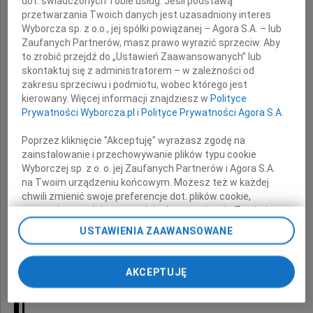
dot. świadczonych Tobie usług. Jeśli podstawą
Druhom z żeglugi śródlądowej,
przetwarzania Twoich danych jest uzasadniony interes
Wyborcza sp. z o.o., jej spółki powiązanej – Agora S.A. – lub
Sąsiadom i Znajomym
Zaufanych Partnerów, masz prawo wyrazić sprzeciw. Aby
to zrobić przejdź do „Ustawień Zaawansowanych” lub
serdeczne podziękowania za asystowanie,
skontaktuj się z administratorem – w zależności od
zakresu sprzeciwu i podmiotu, wobec którego jest
kierowany. Więcej informacji znajdziesz w
Polityce
kiedy w ostatnią drogę
Prywatności Wyborcza.pl
i
Polityce Prywatności Agora S.A.
udała się nasza najdroższa
Poprzez kliknięcie "Akceptuję" wyrażasz zgodę na
zainstalowanie i przechowywanie plików typu cookie
Wyborczej sp. z o. o. jej Zaufanych Partnerów i Agora S.A.
na Twoim urządzeniu końcowym. Możesz też w każdej
chwili zmienić swoje preferencje dot. plików cookie,
ponownie wywołując narzędzie do zarządzania Twoimi
mgr farm.
preferencjami dot. przetwarzania danych poprzez
USTAWIENIA ZAAWANSOWANE
odnośnik „Ustawienia prywatności” w stopce serwisu i
Irenka Reszka
przechodząc do sekcji „Ustawienia zaawansowane”.
Zmiana ustawień plików cookie możliwa jest także za
AKCEPTUJĘ
z d. Salamończyk
pomocą ustawień przeglądarki.
My, nasi Zaufani Partnerzy i Agora S.A. możemy