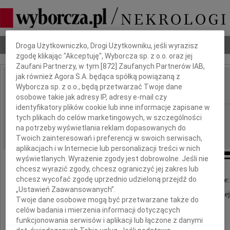
Dbamy o Twoją prywatność
Nekrologi
Odeszli
Poradnik pogrzebowy
Droga Użytkowniczko, Drogi Użytkowniku, jeśli wyrazisz
zgodę klikając "Akceptuję", Wyborcza sp. z o.o. oraz jej
Zaufani Partnerzy, w tym [
872
] Zaufanych Partnerów IAB,
jak również Agora S.A. będąca spółką powiązaną z
Irena Reszka
Wyborcza sp. z o.o., będą przetwarzać Twoje dane
IMIĘ I NAZWISKO:
osobowe takie jak adresy IP, adresy e-mail czy
identyfikatory plików cookie lub inne informacje zapisane w
Łódź
REGION:
tych plikach do celów marketingowych, w szczególności
24.07.2009
na potrzeby wyświetlania reklam dopasowanych do
DATA EMISJI:
Twoich zainteresowań i preferencji w swoich serwisach,
aplikacjach i w Internecie lub personalizacji treści w nich
wyświetlanych. Wyrażenie zgody jest dobrowolne. Jeśli nie
chcesz wyrazić zgody, chcesz ograniczyć jej zakres lub
chcesz wycofać zgodę uprzednio udzieloną przejdź do
Wszystkim Osobom wspierającym nas moralnie:
„Ustawień Zaawansowanych”.
Proboszczowi Parafii Ewangelicko-Augsburskiej
Twoje dane osobowe mogą być przetwarzane także do
ks. Piotrowi Gasiowi, Rodzinie,
celów badania i mierzenia informacji dotyczących
funkcjonowania serwisów i aplikacji lub łączone z danymi
Przyjaciołom ze studiów i z dawnych lat,