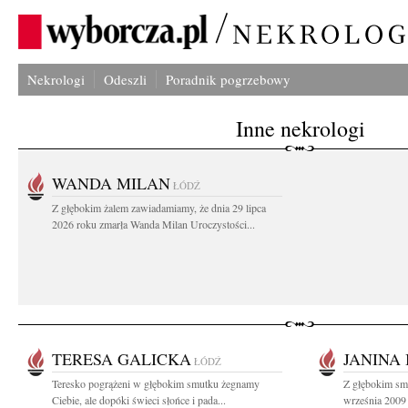
Nekrologi
Odeszli
Poradnik pogrzebowy
Inne nekrologi
WANDA MILAN
ŁÓDŹ
Z głębokim żalem zawiadamiamy, że dnia 29 lipca
2026 roku zmarła Wanda Milan Uroczystości...
TERESA GALICKA
JANINA 
ŁÓDŹ
Teresko pogrążeni w głębokim smutku żegnamy
Z głębokim sm
Ciebie, ale dopóki świeci słońce i pada...
września 2009