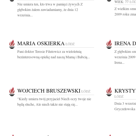
WIEK: 77
ŁÓ
Nie umiera ten, kto trwa w pamięci żywych Z
Z wielkim smu
głębokim żalem zawiadamiamy, że dnia 12
2009 roku zmar
września...
MARIA OSKIERKA
IRENA 
ŁÓDŹ
Pani doktor Teresie Filutowicz za wieloletnią
Z głębokim sm
bezinteresowną opiekę nad naszą Mamą i Babcią...
września 2009 
Irena...
WOJCIECH BRUSZEWSKI
KRYSTY
ŁÓDŹ
ŁÓDŹ
"Kiedy umiera twój przyjaciel Niech oczy twoje nie
Dnia 3 wrześn
będą słuche, Ale niech także nie stają się...
Gryczełowska 