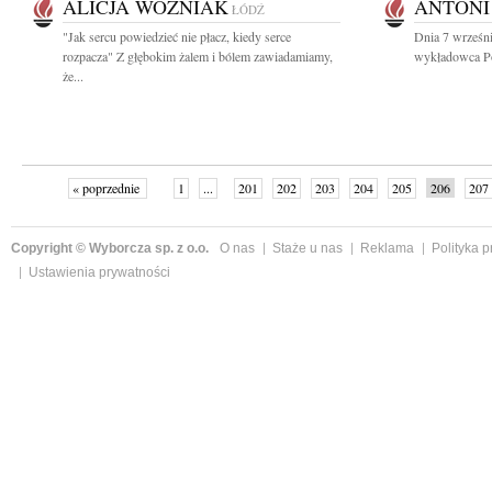
ALICJA WOŹNIAK
ANTONI
ŁÓDŹ
"Jak sercu powiedzieć nie płacz, kiedy serce
Dnia 7 wrześn
rozpacza" Z głębokim żalem i bólem zawiadamiamy,
wykładowca Pol
że...
« poprzednie
1
...
201
202
203
204
205
206
207
Copyright © Wyborcza sp. z o.o.
O nas
Staże u nas
Reklama
Polityka 
Ustawienia prywatności