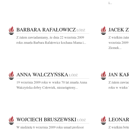
i...
BARBARA RAFAŁOWICZ
JACEK 
ŁÓDŹ
Z żalem zawiadamiamy, że dnia 22 września 2009
Z wielkim żal
roku zmarła Barbara Rafałowicz kochana Mama i...
września 2009 
Ziomek...
ANNA WALCZYŃSKA
JAN KA
ŁÓDŹ
19 września 2009 roku w wieku 70 lat zmarła Anna
Z żalem zawia
Walczyńska dobry Człowiek, niezastąpiony...
roku w wieku 7
WOJCIECH BRUSZEWSKI
LEONAR
ŁÓDŹ
W niedzielę 6 września 2009 roku umarł profesor
Z wielkim ból