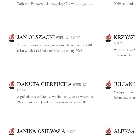
Wojciech Bruszewski niezwykły Człowiek, artysta,...
2009 roku odsz
JAN OLSZACKI
KRZYSZ
WIEK: 81
ŁÓDŹ
ŁÓDŹ
Z żalem zawiadamiamy, że w dniu 10 września 2009
W dniu 11 wrz
roku w wieku 81 lat zmarł nasz kochany Mąż,...
opatrzony św. 
DANUTA CIERPUCHA
JULIAN
WIEK: 82
ŁÓDŹ
Najlepsi z nas
Z głębokim smutkiem zawiadamiamy, że 14 września
żalem zawiadam
2009 roku odeszła od nas na zawsze w wieku 82...
JANINA OSIEWAŁA
ALEKSA
ŁÓDŹ