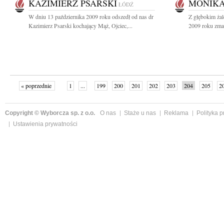
KAZIMIERZ PSARSKI
MONIKA
ŁÓDŹ
W dniu 13 października 2009 roku odszedł od nas dr
Z głębokim żal
Kazimierz Psarski kochający Mąż, Ojciec,...
2009 roku zmar
« poprzednie
1
...
199
200
201
202
203
204
205
2
»
Copyright © Wyborcza sp. z o.o.
O nas
Staże u nas
Reklama
Polityka 
Ustawienia prywatności