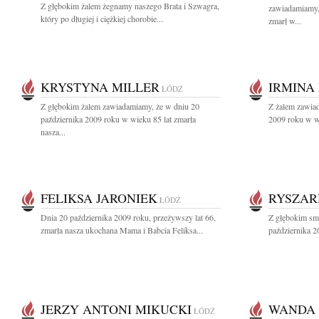
Z głębokim żalem żegnamy naszego Brata i Szwagra,
zawiadamiamy,
który po długiej i ciężkiej chorobie...
zmarł w...
KRYSTYNA MILLER
IRMINA
ŁÓDŹ
Z głębokim żalem zawiadamiamy, że w dniu 20
Z żalem zawiad
października 2009 roku w wieku 85 lat zmarła
2009 roku w wi
nasza...
FELIKSA JARONIEK
RYSZAR
ŁÓDŹ
Dnia 20 października 2009 roku, przeżywszy lat 66,
Z głębokim sm
zmarła nasza ukochana Mama i Babcia Feliksa...
października 2
JERZY ANTONI MIKUCKI
WANDA 
ŁÓDŹ