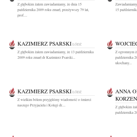
Z głębokim żalem zawiadamiamy, że dnia 15
Zawiadamiamy,
października 2009 roku zmarł, przeżywszy 79 lat,
15 październik
prof....
KAZIMIERZ PSARSKI
WOJCIE
ŁÓDŹ
Z głębokim żalem zawiadamiamy, że 13 października
Z ogromnym ża
2009 roku zmarł dr Kazimierz Psarski...
października 2
ukochany...
KAZIMIERZ PSARSKI
ANNA O
ŁÓDŹ
KORZEN
Z wielkim bólem przyjęliśmy wiadomość o śmierci
naszego Przyjaciela i Kolegi dr....
Z głębokim ża
października 2