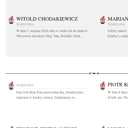
WITOLD CHODAKIEWICZ
MARIA
WARSZAWA
WARSZAWA
W dniu 1 sierpnia 2026 roku w wieku 88 lat zmarł w
Gdyby miłość 
Warszawie ukochany Mąż, Tata, Dziadek i Brat...
byłabyś z nami 
PIOTR 
WARSZAWA
Pani Jolu Była Pani przewodniczką, doradczynią i
W dniu 8 lipca
oparciem w każdej sytuacji. Dziękujemy za...
dr hab. inż. Pi