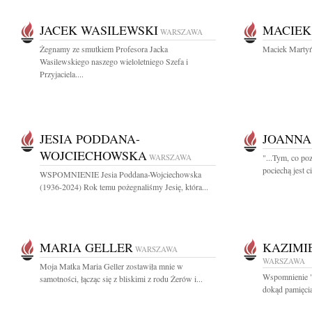
JACEK WASILEWSKI
MACIEK
WARSZAWA
Żegnamy ze smutkiem Profesora Jacka
Maciek Martyń
Wasilewskiego naszego wieloletniego Szefa i
Przyjaciela....
JESIA PODDANA-
JOANNA
WOJCIECHOWSKA
WARSZAWA
"...Tym, co poz
pociechą jest ci
WSPOMNIENIE Jesia Poddana-Wojciechowska
(1936-2024) Rok temu pożegnaliśmy Jesię, która...
MARIA GELLER
KAZIMI
WARSZAWA
WARSZAWA
Moja Matka Maria Geller zostawiła mnie w
Wspomnienie "
samotności, łącząc się z bliskimi z rodu Żerów i...
dokąd pamięcią