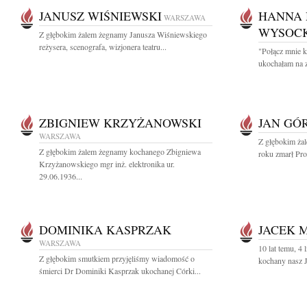
JANUSZ WIŚNIEWSKI
HANNA 
WARSZAWA
WYSOC
Z głębokim żalem żegnamy Janusza Wiśniewskiego
reżysera, scenografa, wizjonera teatru...
"Połącz mnie k
ukochałam na z
ZBIGNIEW KRZYŻANOWSKI
JAN GÓ
WARSZAWA
Z głębokim żal
Z głębokim żalem żegnamy kochanego Zbigniewa
roku zmarł Prof
Krzyżanowskiego mgr inż. elektronika ur.
29.06.1936...
DOMINIKA KASPRZAK
JACEK 
WARSZAWA
10 lat temu, 4
Z głębokim smutkiem przyjęliśmy wiadomość o
kochany nasz J
śmierci Dr Dominiki Kasprzak ukochanej Córki...