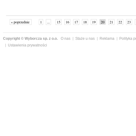
« poprzednie
1
...
15
16
17
18
19
20
21
22
23
»
Copyright © Wyborcza sp. z o.o.
O nas
Staże u nas
Reklama
Polityka 
Ustawienia prywatności