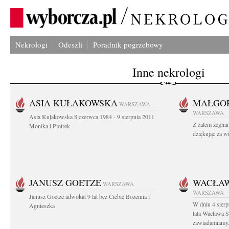
Nekrologi
Odeszli
Poradnik pogrzebowy
Inne nekrologi
ASIA KUŁAKOWSKA
MAŁGOR
WARSZAWA
WARSZAWA
Asia Kułakowska 8 czerwca 1984 - 9 sierpnia 2011
Z żalem żegnam
Monika i Piotrek
dziękując za w
JANUSZ GOETZE
WACŁAW
WARSZAWA
WARSZAWA
Janusz Goetze adwokat 9 lat bez Ciebie Bożenna i
W dniu 4 sier
Agnieszka
lata Wacława 
zawiadamiamy.