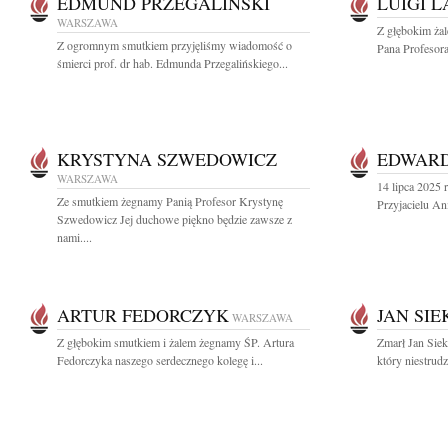
EDMUND PRZEGALIŃSKI
LUIGI 
WARSZAWA
Z głębokim ża
Z ogromnym smutkiem przyjęliśmy wiadomość o
Pana Profesora
śmierci prof. dr hab. Edmunda Przegalińskiego...
KRYSTYNA SZWEDOWICZ
EDWARD
WARSZAWA
14 lipca 2025 
Ze smutkiem żegnamy Panią Profesor Krystynę
Przyjacielu An
Szwedowicz Jej duchowe piękno będzie zawsze z
nami....
ARTUR FEDORCZYK
JAN SIE
WARSZAWA
Z głębokim smutkiem i żalem żegnamy ŚP. Artura
Zmarł Jan Sie
Fedorczyka naszego serdecznego kolegę i...
który niestrudz