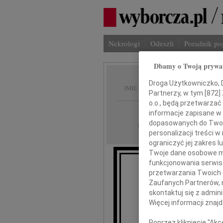
Nekrologi
Odeszli
Poradnik p
Dbamy o Twoją prywa
Mirosł
Droga Użytkowniczko, Dr
IMIĘ I NAZWISKO:
Partnerzy, w tym [
872
]
o.o., będą przetwarzać 
Warszawa
REGION:
informacje zapisane w
dopasowanych do Twoich
17.10.2025
DATA EMISJI:
personalizacji treści 
ograniczyć jej zakres
Twoje dane osobowe mo
funkcjonowania serwisó
przetwarzania Twoich da
Żegn
Zaufanych Partnerów, 
skontaktuj się z admin
Więcej informacji znaj
Mir
Poprzez kliknięcie "Ak