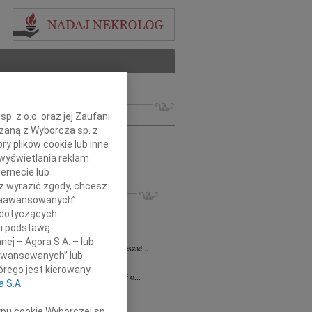
 nekrologów i wspomnień
. z o.o. oraz jej Zaufani
zwisko lub numer ogłoszenia:
ązaną z Wyborcza sp. z
ry plików cookie lub inne
wyświetlania reklam
+ szukanie zaawansowane
ernecie lub
sz wyrazić zgody, chcesz
KROLOGI
 Zaawansowanych”.
 Pliszkiewicz
05.08.2026
Warszawa
 dotyczących
utkiem żegnamy Profesora Marka...
li podstawą
anna Szymańska
04.08.2026
Warszawa
nej – Agora S.A. – lub
 miłość mogła uzdrawiać a łzy wskrzeszać...
aawansowanych” lub
ej Gołaszewski
04.08.2026
Warszawa
rego jest kierowany.
lkim smutkiem przyjęliśmy wiadomość o...
a S.A.
ej Perzanowski
03.08.2026
Warszawa
bokim smutkiem i niedowierzaniem...
ypu cookie Wyborczej sp.