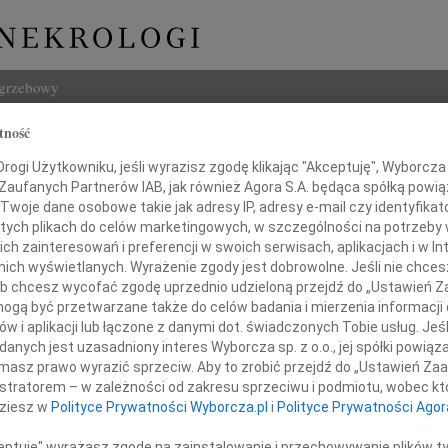
ogrzebowy
tność
Szukaj
aw Chojecki
ogi Użytkowniku, jeśli wyrazisz zgodę klikając "Akceptuję", Wyborcza sp
Imię i na
 Zaufanych Partnerów IAB, jak również Agora S.A. będąca spółką powi
Twoje dane osobowe takie jak adresy IP, adresy e-mail czy identyfikato
 tych plikach do celów marketingowych, w szczególności na potrzeby 
 zainteresowań i preferencji w swoich serwisach, aplikacjach i w Int
w nich wyświetlanych. Wyrażenie zgody jest dobrowolne. Jeśli nie chce
INNE NE
 lub chcesz wycofać zgodę uprzednio udzieloną przejdź do „Ustawień
Marek
gą być przetwarzane także do celów badania i mierzenia informacji
Ze sm
w i aplikacji lub łączone z danymi dot. świadczonych Tobie usług. Jeś
Mari
nych jest uzasadniony interes Wyborcza sp. z o.o., jej spółki powiąza
Gdyby
amy pierwszego szefa NOWej
masz prawo wyrazić sprzeciw. Aby to zrobić przejdź do „Ustawień Z
Andrz
istratorem – w zależności od zakresu sprzeciwu i podmiotu, wobec któ
Z wie
dziesz w
Polityce Prywatności Wyborcza.pl
i
Polityce Prywatności Agor
ka Chojeckiego
Andrz
Z głę
ceptuję" wyrażasz zgodę na zainstalowanie i przechowywanie plików t