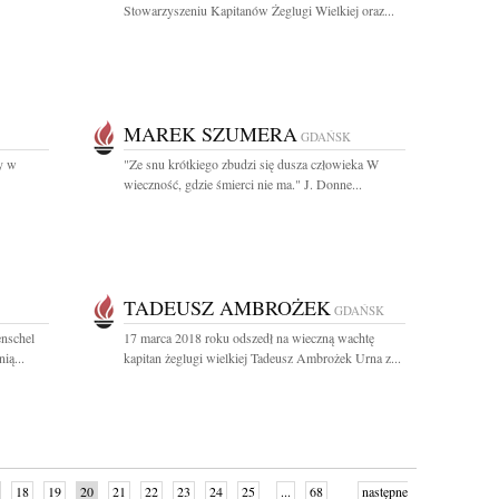
Stowarzyszeniu Kapitanów Żeglugi Wielkiej oraz...
MAREK SZUMERA
GDAŃSK
y w
"Ze snu krótkiego zbudzi się dusza człowieka W
wieczność, gdzie śmierci nie ma." J. Donne...
TADEUSZ AMBROŻEK
GDAŃSK
nschel
17 marca 2018 roku odszedł na wieczną wachtę
ią...
kapitan żeglugi wielkiej Tadeusz Ambrożek Urna z...
18
19
20
21
22
23
24
25
...
68
następne