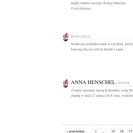
nagłej śmierci naszego Kolegi Marcina
Gorzyńskiego...
BYDGOSZCZ
Serdeczne podziękowanie wszystkim, którz
bolesnej dla nas chwili dzielili z nami...
ANNA HENSCHEL
GDAŃSK
Z żalem żegnamy naszą Koleżankę Annę He
zmarłą w dniu 22 marca 2018 roku, wieloletn
« poprzednie
1
...
15
16
17