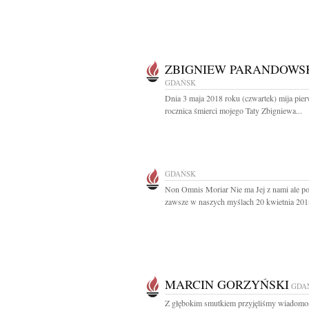
ZBIGNIEW PARANDOWS
GDAŃSK
Dnia 3 maja 2018 roku (czwartek) mija pie
rocznica śmierci mojego Taty Zbigniewa...
GDAŃSK
Non Omnis Moriar Nie ma Jej z nami ale po
zawsze w naszych myślach 20 kwietnia 2018
MARCIN GORZYŃSKI
GDA
Z głębokim smutkiem przyjęliśmy wiadomo