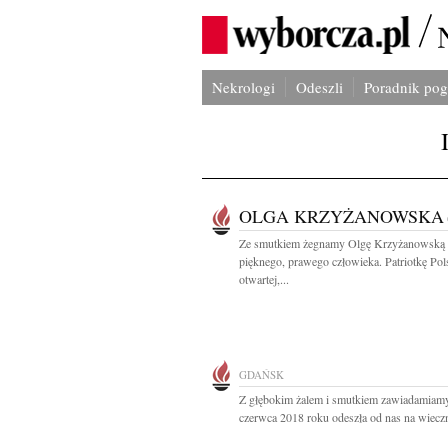
Nekrologi
Odeszli
Poradnik po
OLGA KRZYŻANOWSKA
Ze smutkiem żegnamy Olgę Krzyżanowską
pięknego, prawego człowieka. Patriotkę Pol
otwartej,...
GDAŃSK
Z głębokim żalem i smutkiem zawiadamiamy
czerwca 2018 roku odeszła od nas na wieczn