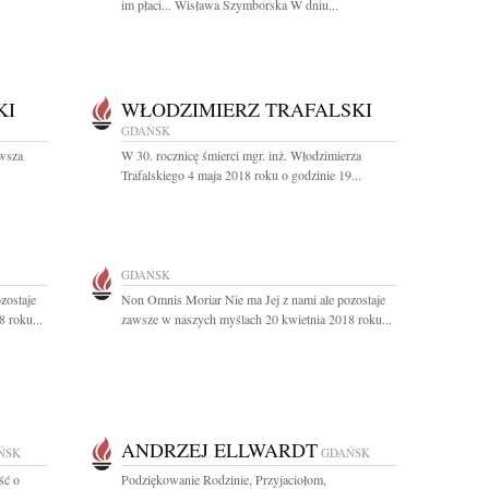
im płaci... Wisława Szymborska W dniu...
KI
WŁODZIMIERZ TRAFALSKI
GDAŃSK
rwsza
W 30. rocznicę śmierci mgr. inż. Włodzimierza
Trafalskiego 4 maja 2018 roku o godzinie 19...
GDAŃSK
zostaje
Non Omnis Moriar Nie ma Jej z nami ale pozostaje
 roku...
zawsze w naszych myślach 20 kwietnia 2018 roku...
ANDRZEJ ELLWARDT
ŃSK
GDAŃSK
ść o
Podziękowanie Rodzinie, Przyjaciołom,