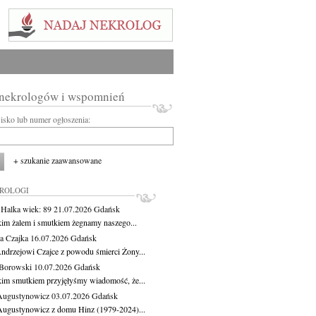
 nekrologów i wspomnień
wisko lub numer ogłoszenia:
+ szukanie zaawansowane
KROLOGI
 Halka
wiek: 89
21.07.2026
Gdańsk
kim żalem i smutkiem żegnamy naszego...
a Czajka
16.07.2026
Gdańsk
ndrzejowi Czajce z powodu śmierci Żony...
Borowski
10.07.2026
Gdańsk
kim smutkiem przyjęłyśmy wiadomość, że...
Augustynowicz
03.07.2026
Gdańsk
Augustynowicz z domu Hinz (1979-2024)...