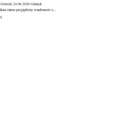
 Górecki
24.06.2026
Gdańsk
okim żalem przyjęliśmy wiadomość o...
ej