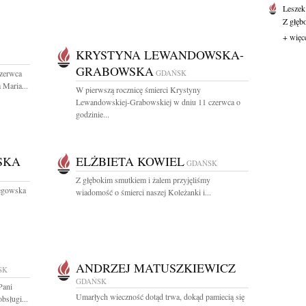
Leszek
Z głęb
+ więc
KRYSTYNA LEWANDOWSKA-
GRABOWSKA
czerwca
GDAŃSK
 Maria...
W pierwszą rocznicę śmierci Krystyny
Lewandowskiej-Grabowskiej w dniu 11 czerwca o
godzinie...
SKA
ELŻBIETA KOWIEL
GDAŃSK
Z głębokim smutkiem i żalem przyjęliśmy
zegowska
wiadomość o śmierci naszej Koleżanki i...
ANDRZEJ MATUSZKIEWICZ
SK
GDAŃSK
Pani
Umarłych wieczność dotąd trwa, dokąd pamiecią się
bsługi...