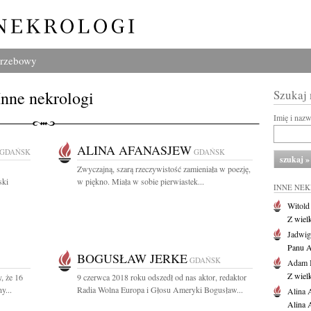
grzebowy
Inne nekrologi
Szukaj
Imię i naz
ALINA AFANASJEW
GDAŃSK
GDAŃSK
Zwyczajną, szarą rzeczywistość zamieniała w poezję,
ski
w piękno. Miała w sobie pierwiastek...
INNE NE
Witold
Z wiel
Jadwig
Panu A
BOGUSŁAW JERKE
GDAŃSK
Adam 
Z wiel
, że 16
9 czerwca 2018 roku odszedł od nas aktor, redaktor
y...
Radia Wolna Europa i Głosu Ameryki Bogusław...
Alina 
Alina 