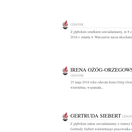
GDAŃSK
Z głębokim smutkiem zawiadamiamy, że 8 
2018 r. zmarła w Warszawie nasza ukochana
IRENA OŻÓG-ORZEGOW
GDAŃSK
25 maja 2018 roku odeszła Irena Ożóg-Or
wieloletnia, wspaniała...
GERTRUDA SIEBERT
GDAŃ
Z głębokim żalem zawiadamiamy o śmierci 
Gertrudy Siebert wieloletniego pracownika o