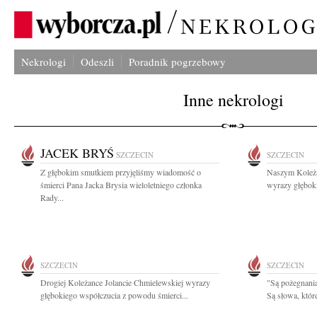
Nekrologi
Odeszli
Poradnik pogrzebowy
Inne nekrologi
JACEK BRYŚ
SZCZECIN
SZCZECIN
Z głębokim smutkiem przyjęliśmy wiadomość o
Naszym Koleża
śmierci Pana Jacka Brysia wieloletniego członka
wyrazy głębok
Rady...
SZCZECIN
SZCZECIN
Drogiej Koleżance Jolancie Chmielewskiej wyrazy
"Są pożegnania
głębokiego współczucia z powodu śmierci...
Są słowa, któr