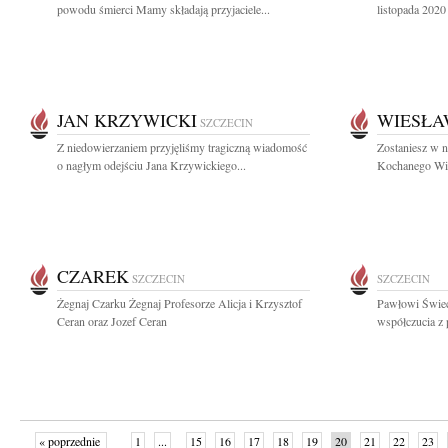
powodu śmierci Mamy składają przyjaciele...
listopada 2020
JAN KRZYWICKI
WIESŁA
SZCZECIN
Z niedowierzaniem przyjęliśmy tragiczną wiadomość
Zostaniesz w 
o nagłym odejściu Jana Krzywickiego...
Kochanego Wies
CZAREK
SZCZECIN
SZCZECIN
Żegnaj Czarku Żegnaj Profesorze Alicja i Krzysztof
Pawłowi Świe
Ceran oraz Jozef Ceran
współczucia z
« poprzednie
1
...
15
16
17
18
19
20
21
22
23