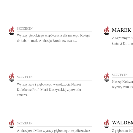
SZCZECIN
MAREK 
Wyrazy głębokiego współczucia dla naszego Kolegi
Z ogromnym s
dr hab. n. med. Andrzeja Brodkiewicza z...
śmierci Dr n.
SZCZECIN
SZCZECIN
Naszej Koleżan
Wyrazy żalu i głębokiego współczucia Naszej
wyrazy żalu i 
Koleżance Prof. Marii Kaszyńskiej z powodu
śmierci...
WALDEM
SZCZECIN
Andrzejowi Mike wyrazy głębokiego współczucia z
Z głębokim bó