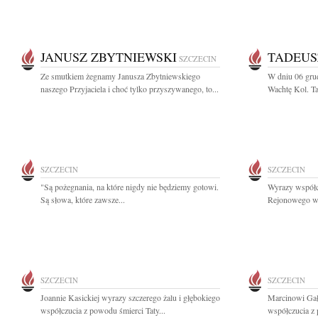
JANUSZ ZBYTNIEWSKI
TADEUS
SZCZECIN
Ze smutkiem żegnamy Janusza Zbytniewskiego
W dniu 06 grud
naszego Przyjaciela i choć tylko przyszywanego, to...
Wachtę Kol. Ta
SZCZECIN
SZCZECIN
"Są pożegnania, na które nigdy nie będziemy gotowi.
Wyrazy współc
Są słowa, które zawsze...
Rejonowego w 
SZCZECIN
SZCZECIN
Joannie Kasickiej wyrazy szczerego żalu i głębokiego
Marcinowi Gał
współczucia z powodu śmierci Taty...
współczucia z 