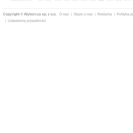
»
Copyright © Wyborcza sp. z o.o.
O nas
Staże u nas
Reklama
Polityka 
Ustawienia prywatności