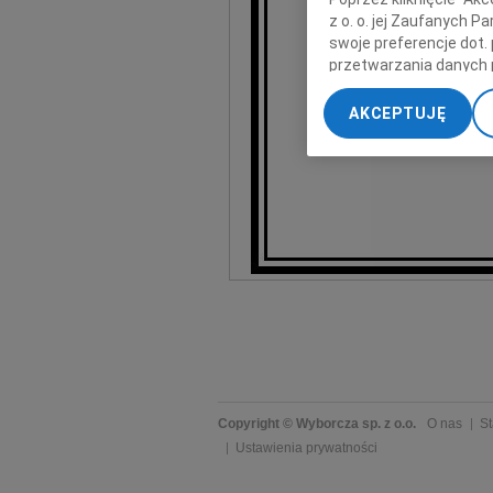
z o. o. jej Zaufanych 
swoje preferencje dot.
przetwarzania danych 
„Ustawienia zaawansow
AKCEPTUJĘ
My, nasi Zaufani Part
M
dokładnych danych geol
Przechowywanie informa
treści, badnie odbiorcó
Copyright © Wyborcza sp. z o.o.
O nas
St
Ustawienia prywatności