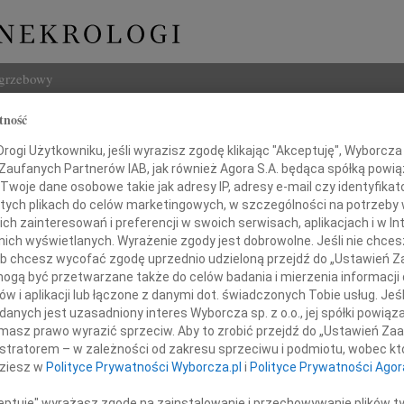
ogrzebowy
tność
Szukaj
ogi Użytkowniku, jeśli wyrazisz zgodę klikając "Akceptuję", Wyborcza sp
Imię i na
 Zaufanych Partnerów IAB, jak również Agora S.A. będąca spółką powi
Twoje dane osobowe takie jak adresy IP, adresy e-mail czy identyfikato
 tych plikach do celów marketingowych, w szczególności na potrzeby 
 zainteresowań i preferencji w swoich serwisach, aplikacjach i w Int
w nich wyświetlanych. Wyrażenie zgody jest dobrowolne. Jeśli nie chce
INNE NE
 lub chcesz wycofać zgodę uprzednio udzieloną przejdź do „Ustawień
Aleks
gą być przetwarzane także do celów badania i mierzenia informacji
Z wie
w i aplikacji lub łączone z danymi dot. świadczonych Tobie usług. Jeś
23.0
cie i Piotrowi Krzystkom
nych jest uzasadniony interes Wyborcza sp. z o.o., jej spółki powiąza
Pani 
masz prawo wyrazić sprzeciw. Aby to zrobić przejdź do „Ustawień Z
Edwa
istratorem – w zależności od zakresu sprzeciwu i podmiotu, wobec któ
azy głębokiego współczucia
Z wie
dziesz w
Polityce Prywatności Wyborcza.pl
i
Polityce Prywatności Agor
z powodu śmierci
Stani
Z wie
ceptuję" wyrażasz zgodę na zainstalowanie i przechowywanie plików t