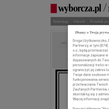
Nekrologi
Odeszli
Poradnik p
Dbamy o Twoją prywa
Droga Użytkowniczko, Dr
IMIĘ I NAZWISKO:
Partnerzy, w tym [
874
]
o.o., będą przetwarzać 
Szczecin
REGION:
informacje zapisane w
18.12.2020
DATA EMISJI:
dopasowanych do Twoich
personalizacji treści 
ograniczyć jej zakres
Twoje dane osobowe mo
funkcjonowania serwisó
Małgorza
przetwarzania Twoich da
Zaufanych Partnerów, 
skontaktuj się z admin
wyr
Więcej informacji znaj
Poprzez kliknięcie "Ak