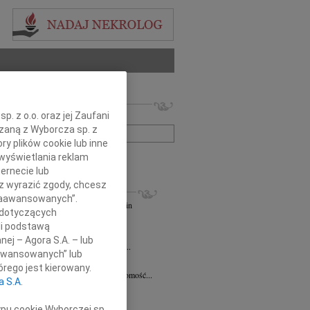
 nekrologów i wspomnień
. z o.o. oraz jej Zaufani
zwisko lub numer ogłoszenia:
ązaną z Wyborcza sp. z
ry plików cookie lub inne
wyświetlania reklam
+ szukanie zaawansowane
ernecie lub
sz wyrazić zgody, chcesz
KROLOGI
 Zaawansowanych”.
andra Szpaczyńska
29.07.2026
Szczecin
 dotyczących
lkim smutkiem i żalem przyjąłem...
li podstawą
7.2026
Szczecin
nej – Agora S.A. – lub
mec. Joannie Martyniuk-Plasze wyrazy...
aawansowanych” lub
rd Ciupak
08.07.2026
Szczecin
rego jest kierowany.
lkim smutkiem i żalem przyjąłem wiadomość...
a S.A.
sław Pietrzak
25.06.2026
Szczecin
lkim smutkiem i żalem przyjąłem...
ypu cookie Wyborczej sp.