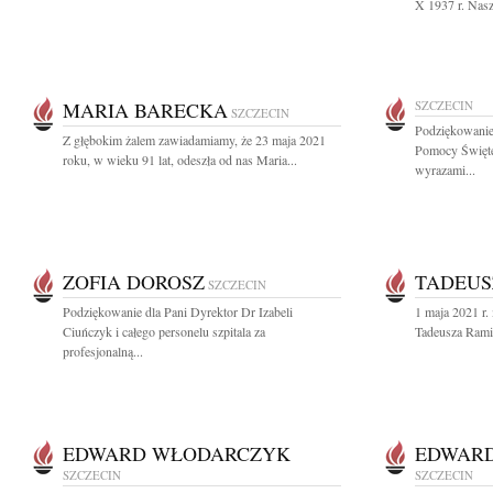
X 1937 r. Nasz
MARIA BARECKA
SZCZECIN
SZCZECIN
Podziękowani
Z głębokim żalem zawiadamiamy, że 23 maja 2021
Pomocy Święte
roku, w wieku 91 lat, odeszła od nas Maria...
wyrazami...
ZOFIA DOROSZ
TADEUS
SZCZECIN
Podziękowanie dla Pani Dyrektor Dr Izabeli
1 maja 2021 r. 
Ciuńczyk i całego personelu szpitala za
Tadeusza Ramik
profesjonalną...
EDWARD WŁODARCZYK
EDWAR
SZCZECIN
SZCZECIN