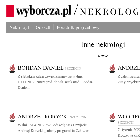
Nekrologi
Odeszli
Poradnik pogrzebowy
Inne nekrologi
BOHDAN DANIEL
ANDRZE
SZCZECIN
Z głębokim żalem zawiadamiamy, że w dniu
Z żalem żegna
10.11.2022, zmarł prof. dr hab. nauk med. Bohdan
klasy projektan
Daniel...
ANDRZEJ KORYCKI
WOJCIE
SZCZECIN
SZCZECIN
W dniu 6.04.2022 roku odszedł nasz Przyjaciel
7 stycznia 202
Andrzej Korycki genialny programista Człowiek o...
Kuczkowski Raz