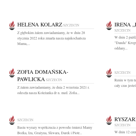
HELENA KOLARZ
IRENA 
SZCZECIN
SZCZECIN
Z głębokim żalem zawiadamiamy, że w dniu 28
W dniu 2 paźdz
stycznia 2022 roku zmarła nasza najukochańsza
"Danda" Krogu
Mama,...
oddany...
ZOFIA DOMAŃSKA-
SZCZECIN
PAWLICKA
SZCZECIN
Reniu w tym ta
cały czas jeste
Z żalem zawiadamiamy, że dnia 2 września 2021 r.
odeszła nasza Koleżanka dr n. med. Zofia...
RYSZAR
SZCZECIN
SZCZECIN
Basiu wyrazy współczucia z powodu śmierci Mamy
W dniu 12 cze
Bożka, Iza, Grażyna, Skwara, Darek i Piotr...