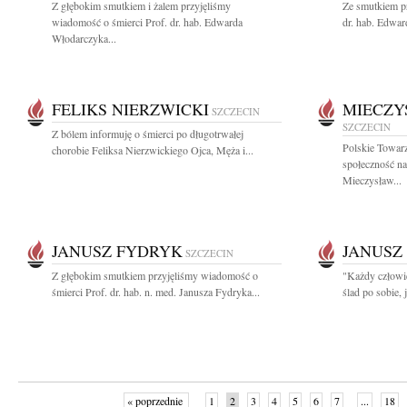
Z głębokim smutkiem i żalem przyjęliśmy
Ze smutkiem pr
wiadomość o śmierci Prof. dr. hab. Edwarda
dr. hab. Edwar
Włodarczyka...
FELIKS NIERZWICKI
MIECZY
SZCZECIN
SZCZECIN
Z bólem informuję o śmierci po długotrwałej
Polskie Towar
chorobie Feliksa Nierzwickiego Ojca, Męża i...
społeczność n
Mieczysław...
JANUSZ FYDRYK
JANUSZ
SZCZECIN
Z głębokim smutkiem przyjęliśmy wiadomość o
"Każdy człowie
śmierci Prof. dr. hab. n. med. Janusza Fydryka...
ślad po sobie, 
« poprzednie
1
2
3
4
5
6
7
...
18