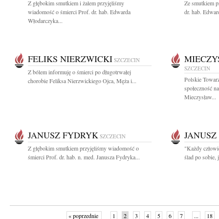
Z głębokim smutkiem i żalem przyjęliśmy
Ze smutkiem pr
wiadomość o śmierci Prof. dr. hab. Edwarda
dr. hab. Edwar
Włodarczyka...
FELIKS NIERZWICKI
MIECZY
SZCZECIN
SZCZECIN
Z bólem informuję o śmierci po długotrwałej
Polskie Towar
chorobie Feliksa Nierzwickiego Ojca, Męża i...
społeczność n
Mieczysław...
JANUSZ FYDRYK
JANUSZ
SZCZECIN
Z głębokim smutkiem przyjęliśmy wiadomość o
"Każdy człowie
śmierci Prof. dr. hab. n. med. Janusza Fydryka...
ślad po sobie, 
« poprzednie
1
2
3
4
5
6
7
...
18