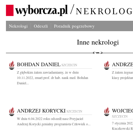
Nekrologi
Odeszli
Poradnik pogrzebowy
Inne nekrologi
BOHDAN DANIEL
ANDRZE
SZCZECIN
Z głębokim żalem zawiadamiamy, że w dniu
Z żalem żegna
10.11.2022, zmarł prof. dr hab. nauk med. Bohdan
klasy projektan
Daniel...
ANDRZEJ KORYCKI
WOJCIE
SZCZECIN
SZCZECIN
W dniu 6.04.2022 roku odszedł nasz Przyjaciel
7 stycznia 202
Andrzej Korycki genialny programista Człowiek o...
Kuczkowski Raz