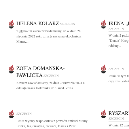
HELENA KOLARZ
IRENA 
SZCZECIN
SZCZECIN
Z głębokim żalem zawiadamiamy, że w dniu 28
W dniu 2 paźdz
stycznia 2022 roku zmarła nasza najukochańsza
"Danda" Krogu
Mama,...
oddany...
ZOFIA DOMAŃSKA-
SZCZECIN
PAWLICKA
SZCZECIN
Reniu w tym ta
cały czas jeste
Z żalem zawiadamiamy, że dnia 2 września 2021 r.
odeszła nasza Koleżanka dr n. med. Zofia...
RYSZAR
SZCZECIN
SZCZECIN
Basiu wyrazy współczucia z powodu śmierci Mamy
W dniu 12 cze
Bożka, Iza, Grażyna, Skwara, Darek i Piotr...