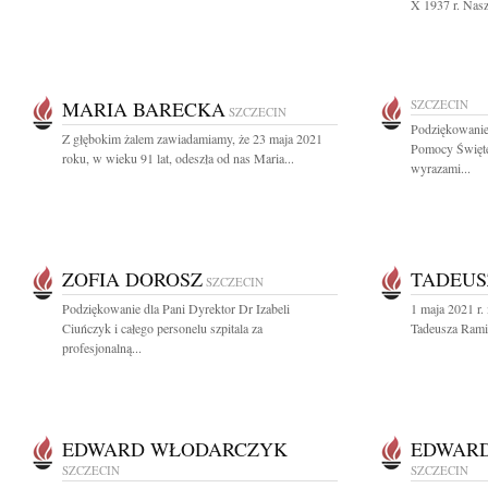
X 1937 r. Nasz
MARIA BARECKA
SZCZECIN
SZCZECIN
Podziękowani
Z głębokim żalem zawiadamiamy, że 23 maja 2021
Pomocy Święte
roku, w wieku 91 lat, odeszła od nas Maria...
wyrazami...
ZOFIA DOROSZ
TADEUS
SZCZECIN
Podziękowanie dla Pani Dyrektor Dr Izabeli
1 maja 2021 r. 
Ciuńczyk i całego personelu szpitala za
Tadeusza Ramik
profesjonalną...
EDWARD WŁODARCZYK
EDWAR
SZCZECIN
SZCZECIN