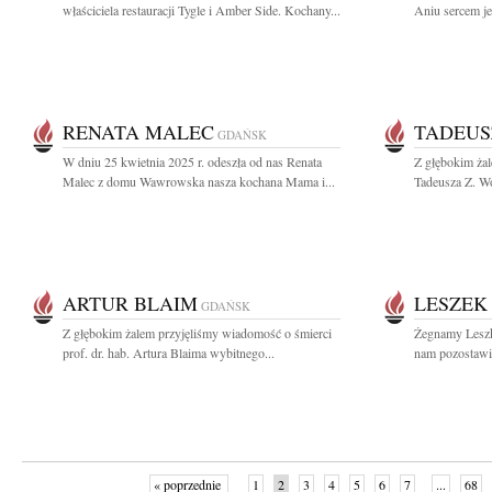
właściciela restauracji Tygle i Amber Side. Kochany...
Aniu sercem je
RENATA MALEC
TADEUS
GDAŃSK
W dniu 25 kwietnia 2025 r. odeszła od nas Renata
Z głębokim ża
Malec z domu Wawrowska nasza kochana Mama i...
Tadeusza Z. Wo
ARTUR BLAIM
LESZEK
GDAŃSK
Z głębokim żalem przyjęliśmy wiadomość o śmierci
Żegnamy Leszk
prof. dr. hab. Artura Blaima wybitnego...
nam pozostawi
« poprzednie
1
2
3
4
5
6
7
...
68