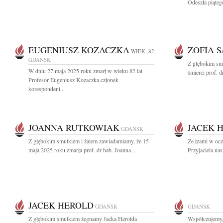
Odeszła piątego
EUGENIUSZ KOZACZKA
ZOFIA 
WIEK: 82
GDAŃSK
Z głębokim sm
W dniu 27 maja 2025 roku zmarł w wieku 82 lat
śmierci prof. d
Profesor Eugeniusz Kozaczka członek
korespondent...
JOANNA RUTKOWIAK
JACEK 
GDAŃSK
Z głębokim smutkiem i żalem zawiadamiamy, że 15
Ze łzami w ocz
maja 2025 roku zmarła prof. dr hab. Joanna...
Przyjaciela na
JACEK HEROLD
GDAŃSK
GDAŃSK
Z głębokim smutkiem żegnamy Jacka Herolda
Współczujemy,