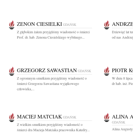
ZENON CIESIELKI
ANDRZE
GDAŃSK
Z głębokim żalem przyjęliśmy wiadomość o śmierci
Dziewięć lat t
Prof. dr. hab. Zenona Ciesielskiego wybitnego...
od nas Andrzej
GRZEGORZ SAWASTIAN
PIOTR 
GDAŃSK
Z ogromnym smutkiem przyjęliśmy wiadomość o
W dniu 8 lipca
śmierci Grzegorza Sawastiana wyjątkowego
dr hab. inż. Pi
człowieka,...
MACIEJ MATCIAK
ALINA 
GDAŃSK
GDAŃSK
Z wielkim smutkiem przyjęliśmy wiadomość o
Alina Augusty
śmierci dra Macieja Matciaka pracownika Katedry...