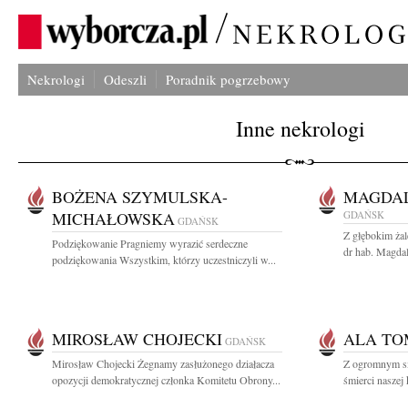
Nekrologi
Odeszli
Poradnik pogrzebowy
Inne nekrologi
BOŻENA SZYMULSKA-
MAGDA
MICHAŁOWSKA
GDAŃSK
GDAŃSK
Z głębokim ża
Podziękowanie Pragniemy wyrazić serdeczne
dr hab. Magdal
podziękowania Wszystkim, którzy uczestniczyli w...
MIROSŁAW CHOJECKI
ALA T
GDAŃSK
Mirosław Chojecki Żegnamy zasłużonego działacza
Z ogromnym s
opozycji demokratycznej członka Komitetu Obrony...
śmierci naszej