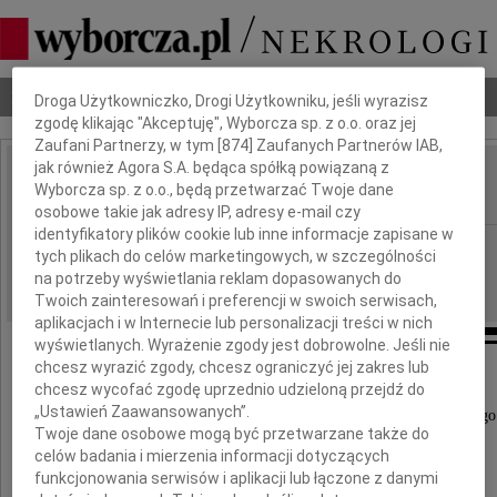
Dbamy o Twoją prywatność
Nekrologi
Odeszli
Poradnik pogrzebowy
Droga Użytkowniczko, Drogi Użytkowniku, jeśli wyrazisz
zgodę klikając "Akceptuję", Wyborcza sp. z o.o. oraz jej
Zaufani Partnerzy, w tym [
874
] Zaufanych Partnerów IAB,
jak również Agora S.A. będąca spółką powiązaną z
Jacek Herold
Wyborcza sp. z o.o., będą przetwarzać Twoje dane
IMIĘ I NAZWISKO:
osobowe takie jak adresy IP, adresy e-mail czy
identyfikatory plików cookie lub inne informacje zapisane w
Gdańsk
REGION:
tych plikach do celów marketingowych, w szczególności
06.05.2025
na potrzeby wyświetlania reklam dopasowanych do
DATA EMISJI:
Twoich zainteresowań i preferencji w swoich serwisach,
aplikacjach i w Internecie lub personalizacji treści w nich
wyświetlanych. Wyrażenie zgody jest dobrowolne. Jeśli nie
chcesz wyrazić zgody, chcesz ograniczyć jej zakres lub
chcesz wycofać zgodę uprzednio udzieloną przejdź do
Ze łzami w oczach i pełni smutku żegnamy
„Ustawień Zaawansowanych”.
Wielkiego Przyjaciela naszego Portu Lotniczego
Twoje dane osobowe mogą być przetwarzane także do
celów badania i mierzenia informacji dotyczących
funkcjonowania serwisów i aplikacji lub łączone z danymi