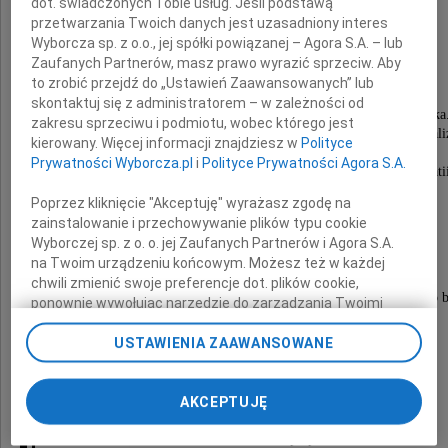
Jacka Herolda
dot. świadczonych Tobie usług. Jeśli podstawą
przetwarzania Twoich danych jest uzasadniony interes
Wyborcza sp. z o.o., jej spółki powiązanej – Agora S.A. – lub
właściciela restauracji Tygle i Amber Side
Zaufanych Partnerów, masz prawo wyrazić sprzeciw. Aby
to zrobić przejdź do „Ustawień Zaawansowanych” lub
perfekcjonistę, doskonałego menadżera,
skontaktuj się z administratorem – w zależności od
ale przede wszystkim bardzo dobrego Człowieka
zakresu sprzeciwu i podmiotu, wobec którego jest
Nasza długoletnia współpraca pełna była profesjonal
kierowany. Więcej informacji znajdziesz w
Polityce
najwyższej jakości,
Prywatności Wyborcza.pl
i
Polityce Prywatności Agora S.A.
wzajemnego zrozumienia i nieukrywanej sympatii
Największe gale lotniskowe słynęły
Poprzez kliknięcie "Akceptuję" wyrażasz zgodę na
ze znakomitej obsługi gastronomicznej,
zainstalowanie i przechowywanie plików typu cookie
którą od lat zapewniał nam
Wyborczej sp. z o. o. jej Zaufanych Partnerów i Agora S.A.
Pan Jacek Herold z żoną Dorotą i Zespołem.
na Twoim urządzeniu końcowym. Możesz też w każdej
chwili zmienić swoje preferencje dot. plików cookie,
Będzie nam bardzo brakowało Pana Panie Jacku, bardzo 
ponownie wywołując narzędzie do zarządzania Twoimi
preferencjami dot. przetwarzania danych poprzez
odnośnik „Ustawienia prywatności” w stopce serwisu i
USTAWIENIA ZAAWANSOWANE
Prezes Zarządu Portu Lotniczego Gdańsk
przechodząc do sekcji „Ustawienia zaawansowane”.
Zmiana ustawień plików cookie możliwa jest także za
Tomasz Kloskowski
AKCEPTUJĘ
pomocą ustawień przeglądarki.
wraz ze współpracownikami
My, nasi Zaufani Partnerzy i Agora S.A. możemy