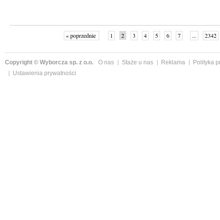
« poprzednie
1
2
3
4
5
6
7
...
2342
Copyright © Wyborcza sp. z o.o.
O nas
Staże u nas
Reklama
Polityka 
Ustawienia prywatności