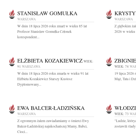
STANISŁAW GOMUŁKA
KRYSTY
WARSZAWA
WARSZAWA
W dniu 18 lipca 2026 roku zmarł w wieku 85 lat
Z głębokim żal
Profesor Stanisław Gomułka Członek
2026 w wieku 9
korespondent...
ELŻBIETA KOZAKIEWICZ
ZBIGNI
WIEK:
91
WARSZAWA
WIEK: 74
WA
W dniu 18 lipca 2026 roku zmarła w wieku 91 lat
19 lipca 2026 
Elżbieta Kozakiewicz Starszy Kustosz
Mąż, Tata i Dz
Dyplomowany...
EWA BALCER-ŁADZIŃSKA
WŁODZI
WARSZAWA
WIEK: 73
WA
Z ogromnym żalem zawiadamiamy o śmierci Ewy
"Ludzie, który
Balcer-Ładzińskiej najukochańszej Mamy, Babci,
zostawili ślad
Cioci...