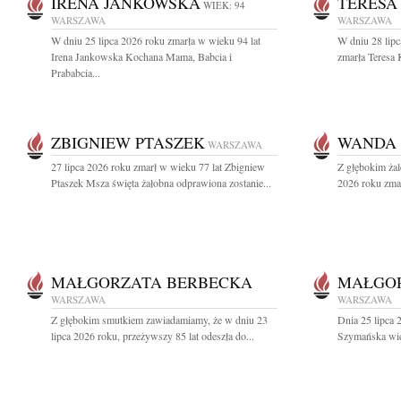
IRENA JANKOWSKA
TERESA
WIEK: 94
WARSZAWA
WARSZAWA
W dniu 25 lipca 2026 roku zmarła w wieku 94 lat
W dniu 28 lipc
Irena Jankowska Kochana Mama, Babcia i
zmarła Teresa 
Prababcia...
ZBIGNIEW PTASZEK
WANDA 
WARSZAWA
27 lipca 2026 roku zmarł w wieku 77 lat Zbigniew
Z głębokim żal
Ptaszek Msza święta żałobna odprawiona zostanie...
2026 roku zmar
MAŁGORZATA BERBECKA
MAŁGO
WARSZAWA
WARSZAWA
Z głębokim smutkiem zawiadamiamy, że w dniu 23
Dnia 25 lipca 
lipca 2026 roku, przeżywszy 85 lat odeszła do...
Szymańska wiel