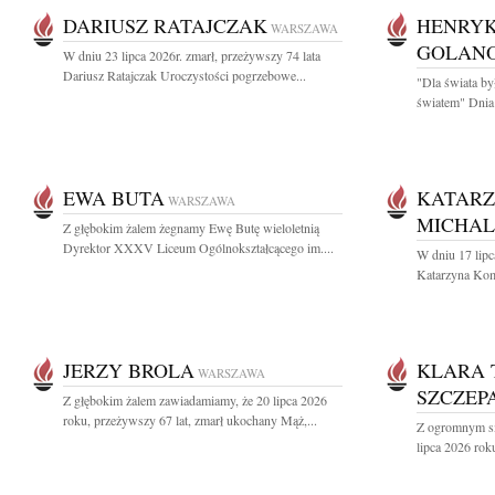
DARIUSZ RATAJCZAK
HENRYK
WARSZAWA
GOLAN
W dniu 23 lipca 2026r. zmarł, przeżywszy 74 lata
Dariusz Ratajczak Uroczystości pogrzebowe...
"Dla świata by
światem" Dnia 
EWA BUTA
KATARZ
WARSZAWA
MICHA
Z głębokim żalem żegnamy Ewę Butę wieloletnią
Dyrektor XXXV Liceum Ogólnokształcącego im....
W dniu 17 lipc
Katarzyna Kom
JERZY BROLA
KLARA 
WARSZAWA
SZCZEP
Z głębokim żalem zawiadamiamy, że 20 lipca 2026
roku, przeżywszy 67 lat, zmarł ukochany Mąż,...
Z ogromnym sm
lipca 2026 roku