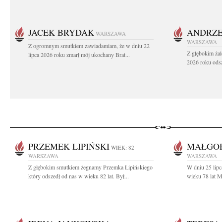
JACEK BRYDAK
ANDRZE
WARSZAWA
WARSZAWA
Z ogromnym smutkiem zawiadamiam, że w dniu 22
Z głębokim żal
lipca 2026 roku zmarł mój ukochany Brat...
2026 roku odsz
PRZEMEK LIPIŃSKI
MAŁGO
WIEK: 82
WARSZAWA
WARSZAWA
Z głębokim smutkiem żegnamy Przemka Lipińskiego
W dniu 25 lip
który odszedł od nas w wieku 82 lat. Był...
wieku 78 lat M