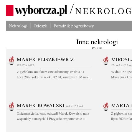
Nekrologi
Odeszli
Poradnik pogrzebowy
Inne nekrologi
MAREK PLISZKIEWICZ
MIROSŁ
WARSZAWA
76
WARSZAW
Z głębokim smutkiem zawiadamiamy, że dnia 31
W dniu 27 lipc
lipca 2026 roku, w wieku 82 lat, zmarł Prof. Marek...
Mirosława Czar
MAREK KOWALSKI
MARTA 
WARSZAWA
Osiemnaście lat temu odszedł Marek Kowalski nasz
Z głębokim sm
wspaniały nauczyciel i Przyjaciel wspomnienie o...
lipca 2026 roku