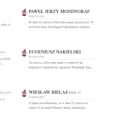
PAWEŁ JERZY MONDYGRAF
WARSZAWA
W dniu 26 czerwca 2026 roku zmarł, przeżywszy 78
 roku, w
lat Paweł Jerzy Mondygraf Nabożeństwo żałobne...
EUGENIUSZ NAKIELSKI
AWA
WARSZAWA
wca 2026
28 czerwca 2026 roku zmarł w wieku 99 lat
...
Eugeniusz Nakielski inż. łączności Wspaniały Tata,...
WIESŁAW BIELAS
RSZAWA
WIEK: 92
WARSZAWA
as w
Z żalem zawiadamiamy, że w dniu 25 czerwca w
k
wieku 92 lat zmarł Wiesław Bielas Szlachetny...