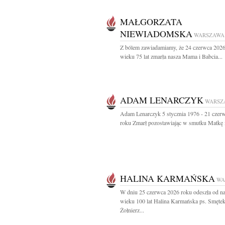
MAŁGORZATA
NIEWIADOMSKA
WARSZAWA
Z bólem zawiadamiamy, że 24 czerwca 2026
wieku 75 lat zmarła nasza Mama i Babcia...
ADAM LENARCZYK
WARSZ
Adam Lenarczyk 5 stycznia 1976 - 21 czer
roku Zmarł pozostawiając w smutku Matkę i
HALINA KARMAŃSKA
WA
W dniu 25 czerwca 2026 roku odeszła od n
wieku 100 lat Halina Karmańska ps. Smęte
Żołnierz...