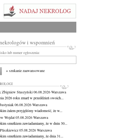
 nekrologów i wspomnień
wisko lub numer ogłoszenia:
+ szukanie zaawansowane
KROLOGI
 Zbigniew Staszyński
06.08.2026
Warszawa
pnia 2026 roku zmarł w przeddzień swoich...
Justyniak
06.08.2026
Warszawa
okim żalem przyjęliśmy wiadomość, że w...
ew Wojdat
05.08.2026
Warszawa
okim smutkiem zawiadamiamy, że w dniu 30...
Pliszkiewicz
05.08.2026
Warszawa
okim smutkiem zawiadamiamy, że dnia 31...