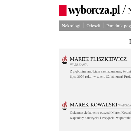
Nekrologi
Odeszli
Poradnik po
MAREK PLISZKIEWICZ
WARSZAWA
Z głębokim smutkiem zawiadamiamy, że dni
lipca 2026 roku, w wieku 82 lat, zmarł Prof
MAREK KOWALSKI
WARSZ
Osiemnaście lat temu odszedł Marek Kowal
wspaniały nauczyciel i Przyjaciel wspomnien