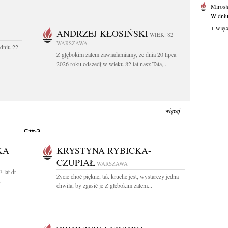
Mirosł
W dniu
+ więc
ANDRZEJ KŁOSIŃSKI
WIEK: 82
WARSZAWA
dniu 22
Z głębokim żalem zawiadamiamy, że dnia 20 lipca
2026 roku odszedł w wieku 82 lat nasz Tata,...
więcej
KA
KRYSTYNA RYBICKA-
CZUPIAŁ
WARSZAWA
 lat dr
Życie choć piękne, tak kruche jest, wystarczy jedna
.
chwila, by zgasić je Z głębokim żalem...