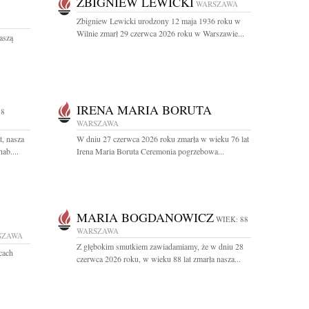
ZBIGNIEW LEWICKI
WARSZAWA
Zbigniew Lewicki urodzony 12 maja 1936 roku w
Wilnie zmarł 29 czerwca 2026 roku w Warszawie...
aszą
IRENA MARIA BORUTA
98
WARSZAWA
t, nasza
W dniu 27 czerwca 2026 roku zmarła w wieku 76 lat
ab....
Irena Maria Boruta Ceremonia pogrzebowa...
MARIA BOGDANOWICZ
WIEK: 88
WARSZAWA
SZAWA
Z głębokim smutkiem zawiadamiamy, że w dniu 28
cach
czerwca 2026 roku, w wieku 88 lat zmarła nasza...