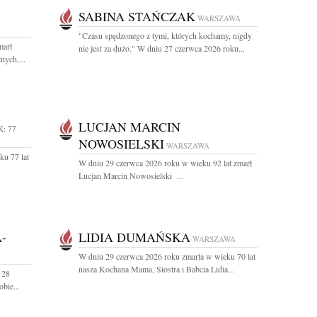
SABINA STAŃCZAK
WARSZAWA
"Czasu spędzonego z tymi, których kochamy, nigdy
marł
nie jest za dużo." W dniu 27 czerwca 2026 roku...
nych,...
LUCJAN MARCIN
: 77
NOWOSIELSKI
WARSZAWA
ku 77 lat
W dniu 29 czerwca 2026 roku w wieku 92 lat zmarł
Lucjan Marcin Nowosielski ...
-
LIDIA DUMAŃSKA
WARSZAWA
W dniu 29 czerwca 2026 roku zmarła w wieku 70 lat
nasza Kochana Mama, Siostra i Babcia Lidia...
 28
obie...