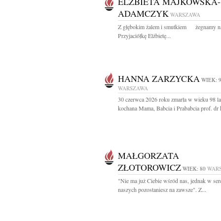
ELŻBIETA MAJKOWSKA-
ADAMCZYK
WARSZAWA
Z głębokim żalem i smutkiem żegnamy n
Przyjaciółkę Elżbietę...
HANNA ZARZYCKA
WIEK: 
WARSZAWA
30 czerwca 2026 roku zmarła w wieku 98 la
kochana Mama, Babcia i Prababcia prof. dr h
MAŁGORZATA
ZŁOTOROWICZ
WIEK: 80
WAR
"Nie ma już Ciebie wśród nas, jednak w ser
naszych pozostaniesz na zawsze". Z...