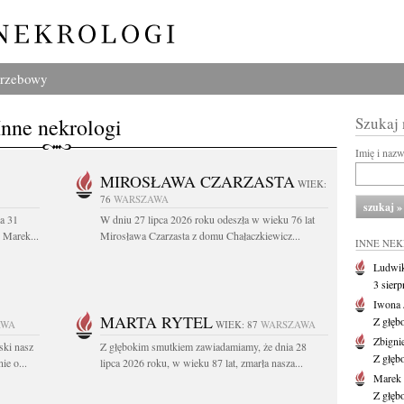
grzebowy
Inne nekrologi
Szukaj
Imię i naz
MIROSŁAWA CZARZASTA
WIEK:
76
WARSZAWA
a 31
W dniu 27 lipca 2026 roku odeszła w wieku 76 lat
. Marek...
Mirosława Czarzasta z domu Chałaczkiewicz...
INNE NE
Ludwik
3 sier
Iwona 
MARTA RYTEL
Z głęb
AWA
WIEK: 87
WARSZAWA
Zbigni
ski nasz
Z głębokim smutkiem zawiadamiamy, że dnia 28
Z głęb
ie o...
lipca 2026 roku, w wieku 87 lat, zmarła nasza...
Marek 
Z głęb