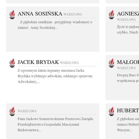
ANNA SOSIŃSKA
AGNIES
WARSZAWA
WARSZAWA
Z głębokim smutkiem przyjęliśmy wiadomość o
Życie to piękn
śmierci Anny Sosińskiej...
szybko. Niech 
JACEK BRYDAK
MAŁGOR
WARSZAWA
WARSZAWA
Z ogromnym żalem żegnamy mecenasa Jacka
Drogiej Basi S
Brydaka wybitnego adwokata, oddanego sprawom
współczucia po 
Adwokatury,...
HUBERT
WARSZAWA
Panu Jackowi Somorowskiemu Prezesowi Zarządu
Z głębokim sm
Przedsiębiorstwa Gospodarki Maszynami
śmierci Hubert
Budownictwa...
Waszym...