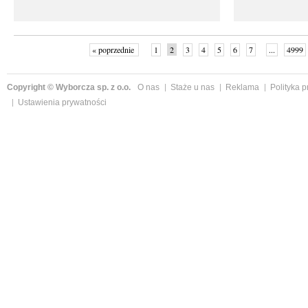
« poprzednie
1
2
3
4
5
6
7
...
4999
Copyright © Wyborcza sp. z o.o.
O nas
Staże u nas
Reklama
Polityka 
Ustawienia prywatności