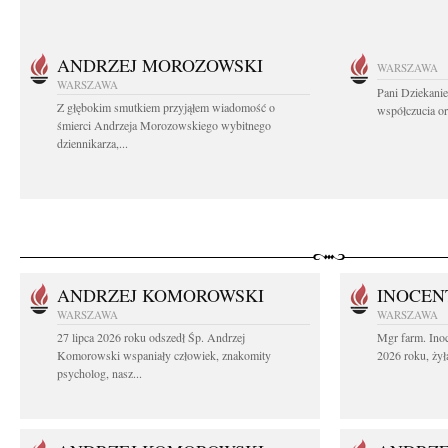
ANDRZEJ MOROZOWSKI
WARSZAWA
WARSZAWA
Pani Dziekanie
Z głębokim smutkiem przyjąłem wiadomość o
współczucia or
śmierci Andrzeja Morozowskiego wybitnego
dziennikarza,...
ANDRZEJ KOMOROWSKI
INOCEN
WARSZAWA
WARSZAWA
27 lipca 2026 roku odszedł Śp. Andrzej
Mgr farm. Inoc
Komorowski wspaniały człowiek, znakomity
2026 roku, żył
psycholog, nasz...