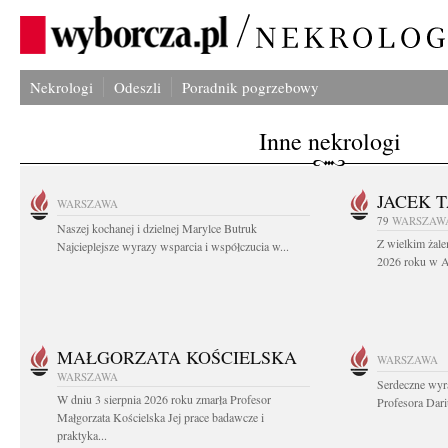
Nekrologi
Odeszli
Poradnik pogrzebowy
Inne nekrologi
JACEK 
WARSZAWA
79
WARSZAW
Naszej kochanej i dzielnej Marylce Butruk
Z wielkim żale
Najcieplejsze wyrazy wsparcia i współczucia w...
2026 roku w Au
MAŁGORZATA KOŚCIELSKA
WARSZAWA
WARSZAWA
Serdeczne wyr
W dniu 3 sierpnia 2026 roku zmarła Profesor
Profesora Dar
Małgorzata Kościelska Jej prace badawcze i
praktyka...