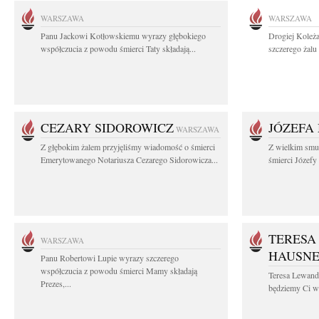
WARSZAWA
WARSZAWA
Panu Jackowi Kotłowskiemu wyrazy głębokiego
Drogiej Koleż
współczucia z powodu śmierci Taty składają...
szczerego żalu 
CEZARY SIDOROWICZ
JÓZEFA
WARSZAWA
Z głębokim żalem przyjęliśmy wiadomość o śmierci
Z wielkim smu
Emerytowanego Notariusza Cezarego Sidorowicza...
śmierci Józefy
TERESA
WARSZAWA
HAUSN
Panu Robertowi Lupie wyrazy szczerego
współczucia z powodu śmierci Mamy składają
Teresa Lewan
Prezes,...
będziemy Ci wd