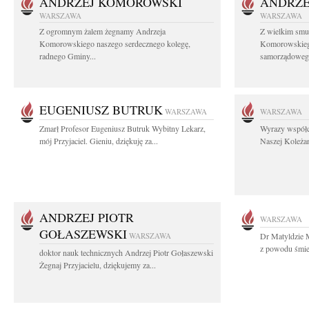
ANDRZEJ KOMOROWSKI
ANDRZE
WARSZAWA
WARSZAWA
Z ogromnym żalem żegnamy Andrzeja
Z wielkim smu
Komorowskiego naszego serdecznego kolegę,
Komorowskiego
radnego Gminy...
samorządowego
EUGENIUSZ BUTRUK
WARSZAWA
WARSZAWA
Zmarł Profesor Eugeniusz Butruk Wybitny Lekarz,
Wyrazy współc
mój Przyjaciel. Gieniu, dziękuję za...
Naszej Koleżan
ANDRZEJ PIOTR
WARSZAWA
GOŁASZEWSKI
WARSZAWA
Dr Matyldzie M
z powodu śmier
doktor nauk technicznych Andrzej Piotr Gołaszewski
Żegnaj Przyjacielu, dziękujemy za...