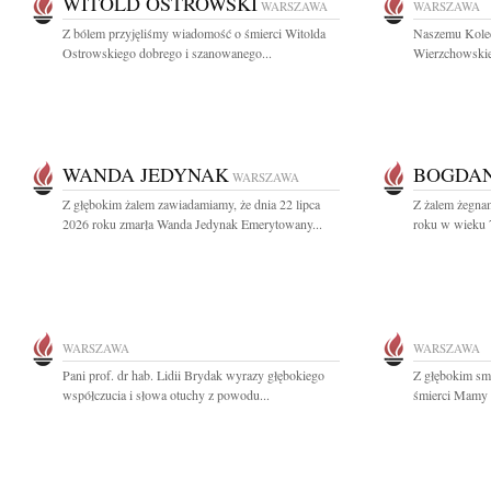
WITOLD OSTROWSKI
WARSZAWA
WARSZAWA
Z bólem przyjęliśmy wiadomość o śmierci Witolda
Naszemu Koled
Ostrowskiego dobrego i szanowanego...
Wierzchowskie
WANDA JEDYNAK
BOGDAN
WARSZAWA
Z głębokim żalem zawiadamiamy, że dnia 22 lipca
Z żalem żegnam
2026 roku zmarła Wanda Jedynak Emerytowany...
roku w wieku 7
WARSZAWA
WARSZAWA
Pani prof. dr hab. Lidii Brydak wyrazy głębokiego
Z głębokim sm
współczucia i słowa otuchy z powodu...
śmierci Mamy 