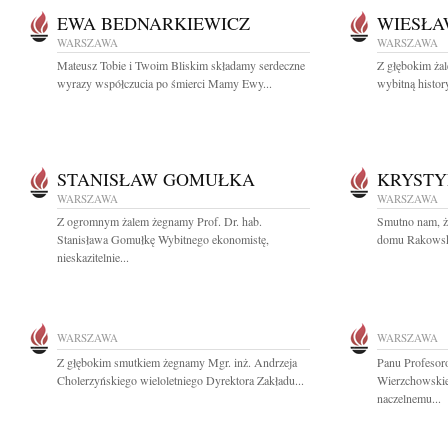
EWA BEDNARKIEWICZ
WIESŁA
WARSZAWA
WARSZAWA
Mateusz Tobie i Twoim Bliskim składamy serdeczne
Z głębokim ża
wyrazy współczucia po śmierci Mamy Ewy...
wybitną histor
STANISŁAW GOMUŁKA
KRYST
WARSZAWA
WARSZAWA
Z ogromnym żalem żegnamy Prof. Dr. hab.
Smutno nam, ż
Stanisława Gomułkę Wybitnego ekonomistę,
domu Rakowska 
nieskazitelnie...
WARSZAWA
WARSZAWA
Z głębokim smutkiem żegnamy Mgr. inż. Andrzeja
Panu Profesor
Cholerzyńskiego wieloletniego Dyrektora Zakładu...
Wierzchowskie
naczelnemu...