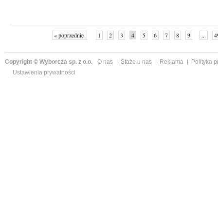
« poprzednie
1
2
3
4
5
6
7
8
9
...
4
Copyright © Wyborcza sp. z o.o.
O nas
Staże u nas
Reklama
Polityka 
Ustawienia prywatności