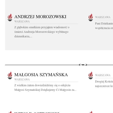
ANDRZEJ MOROZOWSKI
WARSZAWA
WARSZAWA
Pani Dziekanie
Z głębokim smutkiem przyjąłem wiadomość o
współczucia or
śmierci Andrzeja Morozowskiego wybitnego
dziennikarza,...
MAŁGOSIA SZYMAŃSKA
WARSZAWA
WARSZAWA
Drogiej Koleż
Z wielkim żalem dowiedzieliśmy się o odejściu
najszczersze k
Małgosi Szymańskiej Dziękujemy Ci Małgosiu za...