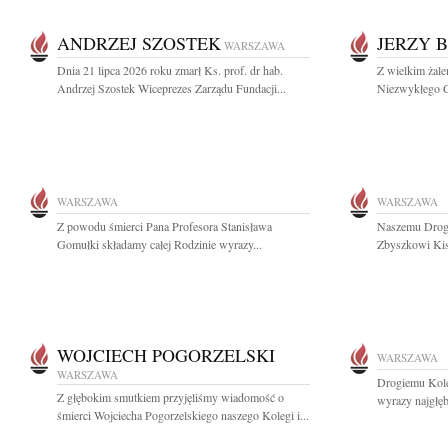
ANDRZEJ SZOSTEK
JERZY 
WARSZAWA
Dnia 21 lipca 2026 roku zmarł Ks. prof. dr hab.
Z wielkim żal
Andrzej Szostek Wiceprezes Zarządu Fundacji...
Niezwykłego C
WARSZAWA
WARSZAWA
Z powodu śmierci Pana Profesora Stanisława
Naszemu Drogi
Gomułki składamy całej Rodzinie wyrazy...
Zbyszkowi Kisi
WOJCIECH POGORZELSKI
WARSZAWA
WARSZAWA
Drogiemu Kol
Z głębokim smutkiem przyjęliśmy wiadomość o
wyrazy najgłę
śmierci Wojciecha Pogorzelskiego naszego Kolegi i...