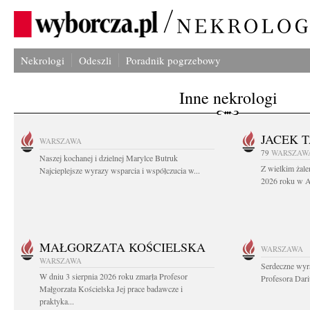
Nekrologi
Odeszli
Poradnik pogrzebowy
Inne nekrologi
JACEK 
WARSZAWA
79
WARSZAW
Naszej kochanej i dzielnej Marylce Butruk
Z wielkim żale
Najcieplejsze wyrazy wsparcia i współczucia w...
2026 roku w Au
MAŁGORZATA KOŚCIELSKA
WARSZAWA
WARSZAWA
Serdeczne wyr
W dniu 3 sierpnia 2026 roku zmarła Profesor
Profesora Dar
Małgorzata Kościelska Jej prace badawcze i
praktyka...