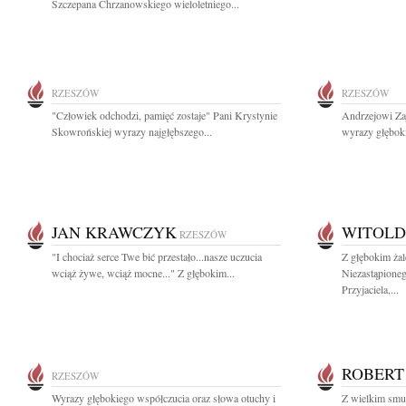
Szczepana Chrzanowskiego wieloletniego...
RZESZÓW
RZESZÓW
"Człowiek odchodzi, pamięć zostaje" Pani Krystynie
Andrzejowi Zaj
Skowrońskiej wyrazy najgłębszego...
wyrazy głębok
JAN KRAWCZYK
WITOLD
RZESZÓW
"I chociaż serce Twe bić przestało...nasze uczucia
Z głębokim ża
wciąż żywe, wciąż mocne..." Z głębokim...
Niezastąpione
Przyjaciela,...
ROBERT
RZESZÓW
Wyrazy głębokiego współczucia oraz słowa otuchy i
Z wielkim smu