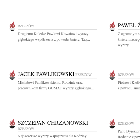
PAWEŁ 
RZESZÓW
Drogiemu Koledze Pawłowi Kowalowi wyrazy
Z ogromnym s
głębokiego współczucia z powodu śmierci Taty...
śmierci nasze
wyrazy...
JACEK PAWLIKOWSKI
RZESZÓW
RZESZÓW
Michałowi Pawlikowskiemu, Rodzinie oraz
Piotrowi Kiełb
pracownikom firmy GUMAT wyrazy głębokiego...
z powodu śmier
SZCZEPAN CHRZANOWSKI
RZESZÓW
RZESZÓW
Panu Dyrektor
Najszczersze wyrazy współczucia dla Rodziny
Rodzinie z pow