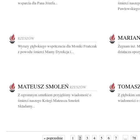
wsparcia dla Pana Józefa...
śmierci nasze
Pawłowskiego.
MARIAN
RZESZÓW
Wyrazy głębokiego współczucia dla Moniki Frańczak
Żegnam inż. M
z powodu śmierci Mamy Dyrekcja i...
działacza opozy
MATEUSZ SMOLEŃ
TOMAS
RZESZÓW
Z ogromnym smutkiem przyjęliśmy wiadomość o
Z głębokim smu
śmierci naszego Kolegi Mateusza Smoleń
wiadomości o 
Składamy...
« poprzednie
1
2
3
4
5
6
7
...
78