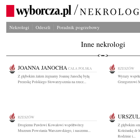
Nekrologi
Odeszli
Poradnik pogrzebowy
Inne nekrologi
JOANNA JANOCHA
CAŁA POLSKA
RZESZÓW
Z głębokim żalem żegnamy Joannę Janochę byłą
Wyrazy współcz
Prezeskę Polskiego Stowarzyszenia na rzecz...
Grzegorzowi M
URSZUL
RZESZÓW
Drogiemu Pawłowi Kowalowi współtwórcy
Z głębokim sm
Muzeum Powstania Warszawskiego, i naszemu...
Koleżankę dr 
Rodzinie i...