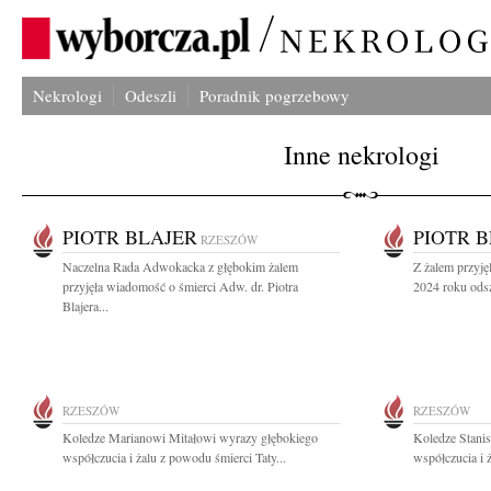
Nekrologi
Odeszli
Poradnik pogrzebowy
Inne nekrologi
PIOTR BLAJER
PIOTR 
RZESZÓW
Naczelna Rada Adwokacka z głębokim żalem
Z żalem przyję
przyjęła wiadomość o śmierci Adw. dr. Piotra
2024 roku odsz
Blajera...
RZESZÓW
RZESZÓW
Koledze Marianowi Mitałowi wyrazy głębokiego
Koledze Stani
współczucia i żalu z powodu śmierci Taty...
współczucia i 