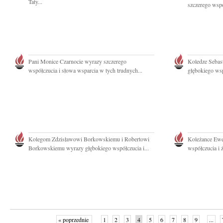
Taty...
szczerego wspó
Pani Monice Czarnocie wyrazy szczerego
Koledze Seba
współczucia i słowa wsparcia w tych trudnych...
głębokiego wsp
Kolegom Zdzisławowi Borkowskiemu i Robertowi
Koleżance Ewe
Borkowskiemu wyrazy głębokiego współczucia i...
współczucia i 
« poprzednie
1
2
3
4
5
6
7
8
9
...