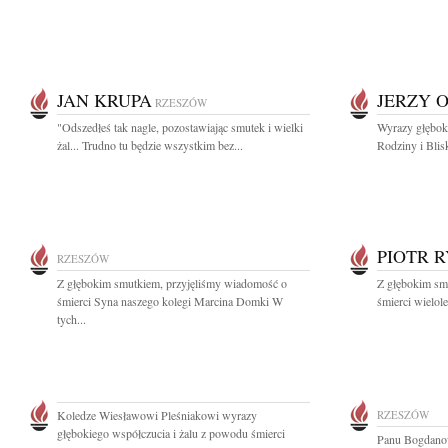
JAN KRUPA
JERZY 
RZESZÓW
"Odszedłeś tak nagle, pozostawiając smutek i wielki
Wyrazy głęboki
żal... Trudno tu będzie wszystkim bez...
Rodziny i Blis
PIOTR 
RZESZÓW
Z głębokim smutkiem, przyjęliśmy wiadomość o
Z głębokim sm
śmierci Syna naszego kolegi Marcina Domki W
śmierci wielol
tych...
Koledze Wiesławowi Pleśniakowi wyrazy
RZESZÓW
głębokiego współczucia i żalu z powodu śmierci
Panu Bogdanow