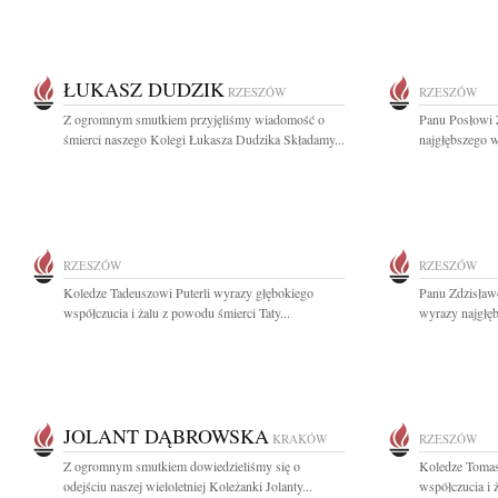
ŁUKASZ DUDZIK
RZESZÓW
RZESZÓW
Z ogromnym smutkiem przyjęliśmy wiadomość o
Panu Posłowi
śmierci naszego Kolegi Łukasza Dudzika Składamy...
najgłębszego 
RZESZÓW
RZESZÓW
Koledze Tadeuszowi Puterli wyrazy głębokiego
Panu Zdzisław
współczucia i żalu z powodu śmierci Taty...
wyrazy najgłę
JOLANT DĄBROWSKA
KRAKÓW
RZESZÓW
Z ogromnym smutkiem dowiedzieliśmy się o
Koledze Tomas
odejściu naszej wieloletniej Koleżanki Jolanty...
współczucia i 