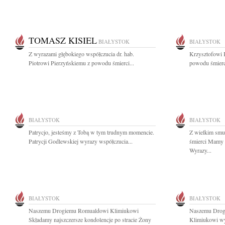
TOMASZ KISIEL
BIAŁYSTOK
BIAŁYSTOK
Z wyrazami głębokiego współczucia dr. hab.
Krzysztofowi 
Piotrowi Pierzyńskiemu z powodu śmierci...
powodu śmierc
BIAŁYSTOK
BIAŁYSTOK
Patrycjo, jesteśmy z Tobą w tym trudnym momencie.
Z wielkim smu
Patrycji Godlewskiej wyrazy współczucia...
śmierci Mamy n
Wyrazy...
BIAŁYSTOK
BIAŁYSTOK
Naszemu Drogiemu Romualdowi Klimiukowi
Naszemu Drog
Składamy najszczersze kondolencje po stracie Żony
Klimiukowi wy