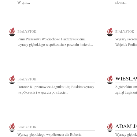
W tym...
słowa...
BIAŁYSTOK
BIAŁYSTOK
Panu Prezesowi Wojciechowi Faszczewskiemu
Wyrazy szczer
wyrazy głębokiego współczucia z powodu śmierci...
Wojciuk Podla
WIESŁA
BIAŁYSTOK
Dorocie Kuprianowicz-Legutko i Jej Bliskim wyrazy
Z głębokim sm
współczucia i wsparcia po stracie...
zginął tragiczn
ADAM J
BIAŁYSTOK
Wyrazy głębokiego współczucia dla Roberta
Wyrazy głębok