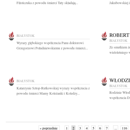
Fiłończuka z powodu śmierci Taty składają...
Jakubowskiej i
ROBERT
BIAŁYSTOK
BIAŁYSTOK
Wyrazy głębokiego współczucia Panu doktorowi
Ze smutkiem ż
Grzegorzowi Południewskiemu z powodu śmierci...
wieloletniego 
WŁODZI
BIAŁYSTOK
BIAŁYSTOK
Katarzynie Sztop-Rutkowskiej wyrazy współczucia z
Rodzinie Włod
powodu śmierci Mamy Koleżanki i Koledzy...
współczucia Dz
« poprzednie
1
2
3
4
5
6
7
...
116