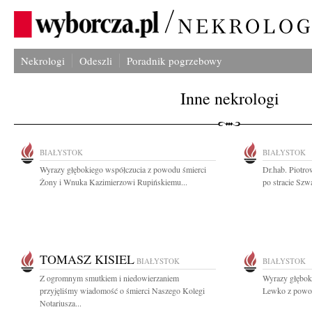
Nekrologi
Odeszli
Poradnik pogrzebowy
Inne nekrologi
BIAŁYSTOK
BIAŁYSTOK
Wyrazy głębokiego współczucia z powodu śmierci
Dr.hab. Piotr
Żony i Wnuka Kazimierzowi Rupińskiemu...
po stracie Szwa
TOMASZ KISIEL
BIAŁYSTOK
BIAŁYSTOK
Z ogromnym smutkiem i niedowierzaniem
Wyrazy głębok
przyjęliśmy wiadomość o śmierci Naszego Kolegi
Lewko z powod
Notariusza...