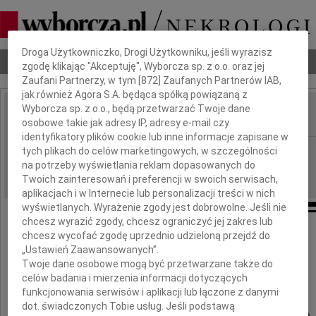
Dbamy o Twoją prywatność
Droga Użytkowniczko, Drogi Użytkowniku, jeśli wyrazisz
Nekrologi
Odeszli
Poradnik pogrzebowy
zgodę klikając "Akceptuję", Wyborcza sp. z o.o. oraz jej
Zaufani Partnerzy, w tym [
872
] Zaufanych Partnerów IAB,
jak również Agora S.A. będąca spółką powiązaną z
Wyborcza sp. z o.o., będą przetwarzać Twoje dane
osobowe takie jak adresy IP, adresy e-mail czy
IMIĘ I NAZWISKO:
identyfikatory plików cookie lub inne informacje zapisane w
Białystok
tych plikach do celów marketingowych, w szczególności
REGION:
na potrzeby wyświetlania reklam dopasowanych do
23.09.2025
DATA EMISJI:
Twoich zainteresowań i preferencji w swoich serwisach,
aplikacjach i w Internecie lub personalizacji treści w nich
wyświetlanych. Wyrażenie zgody jest dobrowolne. Jeśli nie
chcesz wyrazić zgody, chcesz ograniczyć jej zakres lub
chcesz wycofać zgodę uprzednio udzieloną przejdź do
Naszemu Drogiemu
„Ustawień Zaawansowanych”.
Twoje dane osobowe mogą być przetwarzane także do
Romualdowi Klimiukowi
celów badania i mierzenia informacji dotyczących
funkcjonowania serwisów i aplikacji lub łączone z danymi
dot. świadczonych Tobie usług. Jeśli podstawą
Składamy najszczersze kondolencje po stracie