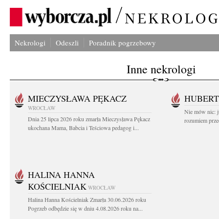
Nekrologi
Odeszli
Poradnik pogrzebowy
Inne nekrologi
MIECZYSŁAWA PĘKACZ
HUBERT
WROCŁAW
Nie mów nic: ju
Dnia 25 lipca 2026 roku zmarła Mieczysława Pękacz
rozumiem przed
ukochana Mama, Babcia i Teściowa pedagog i...
HALINA HANNA
KOŚCIELNIAK
WROCŁAW
Halina Hanna Kościelniak Zmarła 30.06.2026 roku
Pogrzeb odbędzie się w dniu 4.08.2026 roku na...