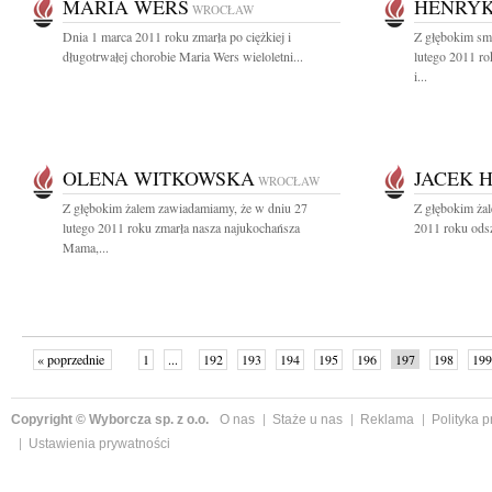
MARIA WERS
HENRYK
WROCŁAW
Dnia 1 marca 2011 roku zmarła po ciężkiej i
Z głębokim sm
długotrwałej chorobie Maria Wers wieloletni...
lutego 2011 ro
i...
OLENA WITKOWSKA
JACEK 
WROCŁAW
Z głębokim żalem zawiadamiamy, że w dniu 27
Z głębokim żal
lutego 2011 roku zmarła nasza najukochańsza
2011 roku odsz
Mama,...
« poprzednie
1
...
192
193
194
195
196
197
198
199
następne »
Copyright © Wyborcza sp. z o.o.
O nas
Staże u nas
Reklama
Polityka 
Ustawienia prywatności