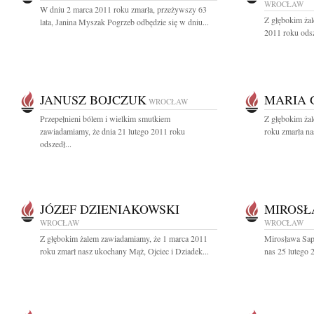
WROCŁAW
W dniu 2 marca 2011 roku zmarła, przeżywszy 63
Z głębokim ża
lata, Janina Myszak Pogrzeb odbędzie się w dniu...
2011 roku odsz
JANUSZ BOJCZUK
MARIA 
WROCŁAW
Przepełnieni bólem i wielkim smutkiem
Z głębokim ża
zawiadamiamy, że dnia 21 lutego 2011 roku
roku zmarła na
odszedł...
JÓZEF DZIENIAKOWSKI
MIROSŁ
WROCŁAW
WROCŁAW
Z głębokim żalem zawiadamiamy, że 1 marca 2011
Mirosława Sap
roku zmarł nasz ukochany Mąż, Ojciec i Dziadek...
nas 25 lutego 