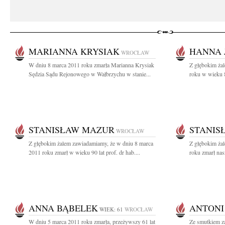
MARIANNA KRYSIAK
HANNA 
WROCŁAW
W dniu 8 marca 2011 roku zmarła Marianna Krysiak
Z głębokim ża
Sędzia Sądu Rejonowego w Wałbrzychu w stanie...
roku w wieku 8
STANISŁAW MAZUR
STANIS
WROCŁAW
Z głębokim żalem zawiadamiamy, że w dniu 8 marca
Z głębokim ża
2011 roku zmarł w wieku 90 lat prof. dr hab....
roku zmarł nas
ANNA BĄBELEK
ANTONI
WIEK: 61
WROCŁAW
W dniu 5 marca 2011 roku zmarła, przeżywszy 61 lat
Ze smutkiem z