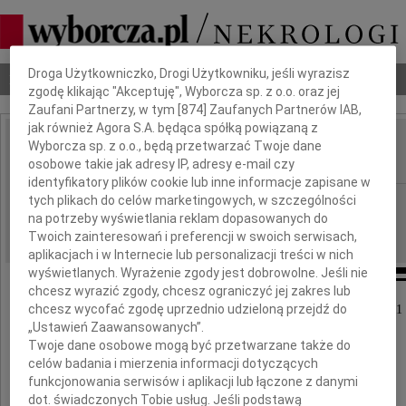
Dbamy o Twoją prywatność
Droga Użytkowniczko, Drogi Użytkowniku, jeśli wyrazisz
Nekrologi
Odeszli
Poradnik pogrzebowy
zgodę klikając "Akceptuję", Wyborcza sp. z o.o. oraz jej
Zaufani Partnerzy, w tym [
874
] Zaufanych Partnerów IAB,
jak również Agora S.A. będąca spółką powiązaną z
Wyborcza sp. z o.o., będą przetwarzać Twoje dane
Marian Dul
IMIĘ I NAZWISKO:
osobowe takie jak adresy IP, adresy e-mail czy
identyfikatory plików cookie lub inne informacje zapisane w
tych plikach do celów marketingowych, w szczególności
Wrocław
REGION:
na potrzeby wyświetlania reklam dopasowanych do
15.03.2011
DATA EMISJI:
Twoich zainteresowań i preferencji w swoich serwisach,
aplikacjach i w Internecie lub personalizacji treści w nich
wyświetlanych. Wyrażenie zgody jest dobrowolne. Jeśli nie
chcesz wyrazić zgody, chcesz ograniczyć jej zakres lub
chcesz wycofać zgodę uprzednio udzieloną przejdź do
Z głębokim żalem zawiadamiamy, że 13 marca 2011
„Ustawień Zaawansowanych”.
zmarł nasz ukochany Mąż i Tato
Twoje dane osobowe mogą być przetwarzane także do
celów badania i mierzenia informacji dotyczących
funkcjonowania serwisów i aplikacji lub łączone z danymi
dot. świadczonych Tobie usług. Jeśli podstawą