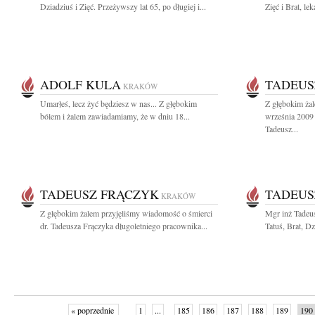
Dziadziuś i Zięć. Przeżywszy lat 65, po długiej i...
Zięć i Brat, lek
ADOLF KULA
TADEUS
KRAKÓW
Umarłeś, lecz żyć będziesz w nas... Z głębokim
Z głębokim ża
bólem i żalem zawiadamiamy, że w dniu 18...
września 2009 
Tadeusz...
TADEUSZ FRĄCZYK
TADEUS
KRAKÓW
Z głębokim żalem przyjęliśmy wiadomość o śmierci
Mgr inż Tadeu
dr. Tadeusza Frączyka długoletniego pracownika...
Tatuś, Brat, Dz
« poprzednie
1
...
185
186
187
188
189
190