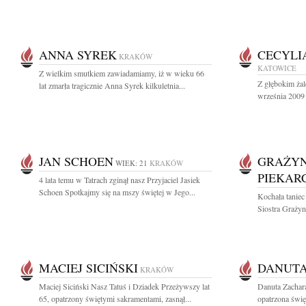
ANNA SYREK
CECYLI
KRAKÓW
KATOWICE
Z wielkim smutkiem zawiadamiamy, iż w wieku 66
Z głębokim ża
lat zmarła tragicznie Anna Syrek kilkuletnia...
września 2009 
JAN SCHOEN
GRAŻYN
WIEK: 21
KRAKÓW
PIEKAR
4 lata temu w Tatrach zginął nasz Przyjaciel Jasiek
Schoen Spotkajmy się na mszy świętej w Jego...
Kochała taniec
Siostra Grażyn
MACIEJ SICIŃSKI
DANUTA
KRAKÓW
Maciej Siciński Nasz Tatuś i Dziadek Przeżywszy lat
Danuta Zachar
65, opatrzony świętymi sakramentami, zasnął...
opatrzona świę