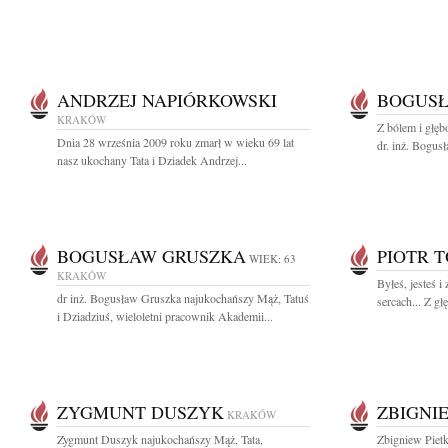
ANDRZEJ NAPIÓRKOWSKI
BOGUSŁ
KRAKÓW
Z bólem i głę
Dnia 28 września 2009 roku zmarł w wieku 69 lat
dr. inż. Bogu
nasz ukochany Tata i Dziadek Andrzej...
BOGUSŁAW GRUSZKA
PIOTR 
WIEK: 63
KRAKÓW
Byłeś, jesteś 
dr inż. Bogusław Gruszka najukochańszy Mąż, Tatuś
sercach... Z g
i Dziadziuś, wieloletni pracownik Akademii...
ZYGMUNT DUSZYK
ZBIGNI
KRAKÓW
Zygmunt Duszyk najukochańszy Mąż, Tata,
Zbigniew Piet