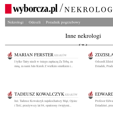
Nekrologi
Odeszli
Poradnik pogrzebowy
Inne nekrologi
MARIAN FERSTER
ZDZISŁ
KRAKÓW
I tylko Tatry niech w śniegu zapłaczą Za Tobą, za
Odszedł Zdzis
mną, za nami Jalu Kurek Z wielkim smutkiem i...
Dziadek, Pradzi
TADEUSZ KOWALCZYK
EDWARD
KRAKÓW
Inż. Tadeusz Kowalczyk najukochańszy Mąż, Ojciec
Profesor Edwa
i Teść, przeżywszy lat 84, opatrzony świętymi...
Dziadziuś, prz