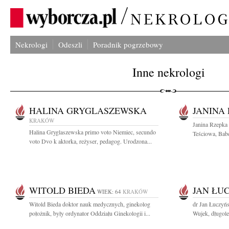
Nekrologi
Odeszli
Poradnik pogrzebowy
Inne nekrologi
HALINA GRYGLASZEWSKA
JANINA
KRAKÓW
Janina Rzepka
Halina Gryglaszewska primo voto Niemiec, secundo
Teściowa, Babc
voto Dvo k aktorka, reżyser, pedagog. Urodzona...
WITOLD BIEDA
JAN ŁU
WIEK: 64
KRAKÓW
Witold Bieda doktor nauk medycznych, ginekolog
dr Jan Łuczyńs
położnik, były ordynator Oddziału Ginekologii i...
Wujek, długole