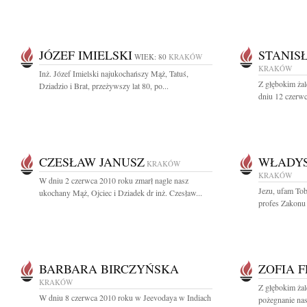
JÓZEF IMIELSKI
STANIS
WIEK: 80
KRAKÓW
KRAKÓW
Inż. Józef Imielski najukochańszy Mąż, Tatuś,
Z głębokim ża
Dziadzio i Brat, przeżywszy lat 80, po...
dniu 12 czerwc
CZESŁAW JANUSZ
WŁADY
KRAKÓW
KRAKÓW
W dniu 2 czerwca 2010 roku zmarł nagle nasz
Jezu, ufam To
ukochany Mąż, Ojciec i Dziadek dr inż. Czesław...
profes Zakonu 
BARBARA BIRCZYŃSKA
ZOFIA 
KRAKÓW
Z głębokim żal
W dniu 8 czerwca 2010 roku w Jeevodaya w Indiach
pożegnanie nas