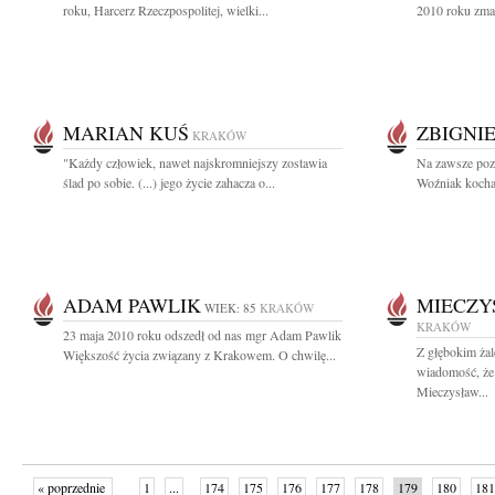
roku, Harcerz Rzeczpospolitej, wielki...
2010 roku zmar
MARIAN KUŚ
ZBIGNI
KRAKÓW
"Każdy człowiek, nawet najskromniejszy zostawia
Na zawsze poz
ślad po sobie. (...) jego życie zahacza o...
Woźniak kochan
ADAM PAWLIK
MIECZY
WIEK: 85
KRAKÓW
KRAKÓW
23 maja 2010 roku odszedł od nas mgr Adam Pawlik
Z głębokim żal
Większość życia związany z Krakowem. O chwilę...
wiadomość, że
Mieczysław...
« poprzednie
1
...
174
175
176
177
178
179
180
181