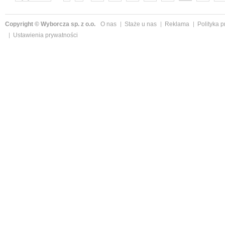
następne »
Copyright © Wyborcza sp. z o.o.
O nas
Staże u nas
Reklama
Polityka 
Ustawienia prywatności