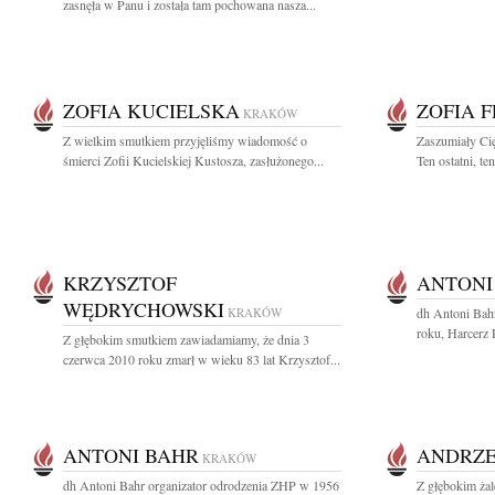
zasnęła w Panu i została tam pochowana nasza...
ZOFIA KUCIELSKA
ZOFIA 
KRAKÓW
Z wielkim smutkiem przyjęliśmy wiadomość o
Zaszumiały Cię
śmierci Zofii Kucielskiej Kustosza, zasłużonego...
Ten ostatni, te
KRZYSZTOF
ANTONI
WĘDRYCHOWSKI
KRAKÓW
dh Antoni Bah
roku, Harcerz R
Z głębokim smutkiem zawiadamiamy, że dnia 3
czerwca 2010 roku zmarł w wieku 83 lat Krzysztof...
ANTONI BAHR
ANDRZE
KRAKÓW
dh Antoni Bahr organizator odrodzenia ZHP w 1956
Z głębokim ża