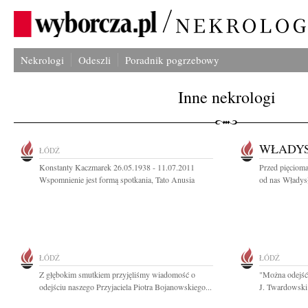
Nekrologi
Odeszli
Poradnik pogrzebowy
Inne nekrologi
WŁADY
ŁÓDŹ
Konstanty Kaczmarek 26.05.1938 - 11.07.2011
Przed pięcioma
Wspomnienie jest formą spotkania, Tato Anusia
od nas Władys
ŁÓDŹ
ŁÓDŹ
Z głębokim smutkiem przyjęliśmy wiadomość o
"Można odejść 
odejściu naszego Przyjaciela Piotra Bojanowskiego...
J. Twardowski 