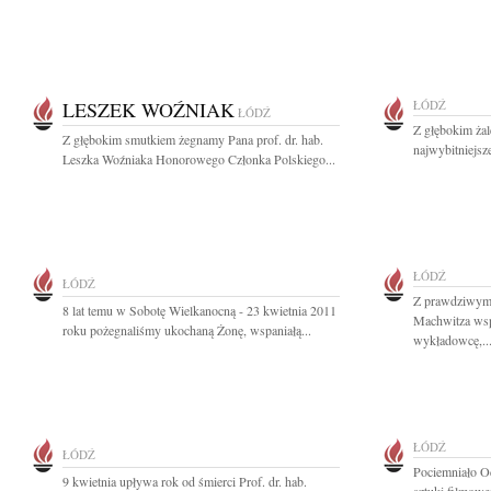
LESZEK WOŹNIAK
ŁÓDŹ
ŁÓDŹ
Z głębokim ża
Z głębokim smutkiem żegnamy Pana prof. dr. hab.
najwybitniejsze
Leszka Woźniaka Honorowego Członka Polskiego...
ŁÓDŹ
ŁÓDŹ
Z prawdziwym
8 lat temu w Sobotę Wielkanocną - 23 kwietnia 2011
Machwitza wsp
roku pożegnaliśmy ukochaną Żonę, wspaniałą...
wykładowcę,..
ŁÓDŹ
ŁÓDŹ
Pociemniało Od
9 kwietnia upływa rok od śmierci Prof. dr. hab.