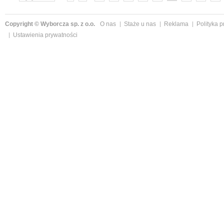
»
Copyright © Wyborcza sp. z o.o.
O nas
Staże u nas
Reklama
Polityka 
Ustawienia prywatności