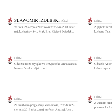
SŁAWOMIR IZDEBSKI
ŁÓDŹ
ŁÓDŹ
W dniu 29 sierpnia 2019 roku w wieku 65 lat zmarł
Z głębokim ża
najukochańszy Syn, Mąż, Brat, Ojciec i Dziadek...
kochany Tata i
ŁÓDŹ
ŁÓDŹ
Odeszła nasza Wyjątkowa Przyjaciółka Anna Izabela
Odszedł Antoni
Nowak "matka trójki dzieci,...
którzy zapisali 
ŁÓDŹ
ŁÓDŹ
Z wielkim smu
Ze smutkiem przyjęliśmy wiadomość, iż w dniu 22
pracownika Ins
sierpnia 2019 roku zmarł profesor Andrzej Jocz...