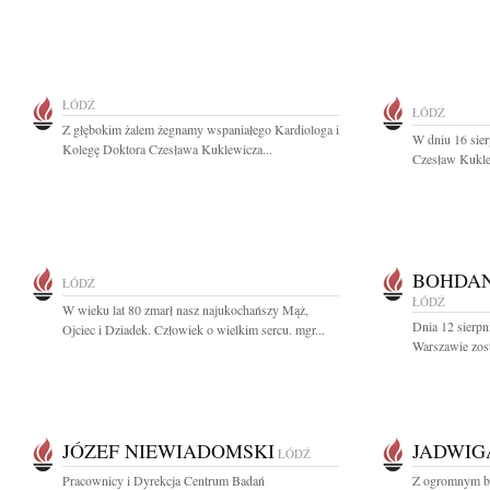
ŁÓDŹ
ŁÓDŹ
Z głębokim żalem żegnamy wspaniałego Kardiologa i
W dniu 16 sier
Kolegę Doktora Czesława Kuklewicza...
Czesław Kuklew
BOHDAN
ŁÓDŹ
ŁÓDŹ
W wieku lat 80 zmarł nasz najukochańszy Mąż,
Dnia 12 sierp
Ojciec i Dziadek. Człowiek o wielkim sercu. mgr...
Warszawie zos
JÓZEF NIEWIADOMSKI
JADWIG
ŁÓDŹ
Pracownicy i Dyrekcja Centrum Badań
Z ogromnym bó