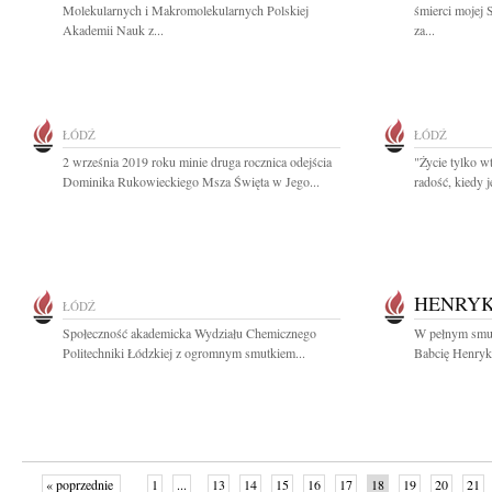
Molekularnych i Makromolekularnych Polskiej
śmierci mojej 
Akademii Nauk z...
za...
ŁÓDŹ
ŁÓDŹ
2 września 2019 roku minie druga rocznica odejścia
"Życie tylko wt
Dominika Rukowieckiego Msza Święta w Jego...
radość, kiedy j
HENRYK
ŁÓDŹ
Społeczność akademicka Wydziału Chemicznego
W pełnym smut
Politechniki Łódzkiej z ogromnym smutkiem...
Babcię Henrykę
« poprzednie
1
...
13
14
15
16
17
18
19
20
21