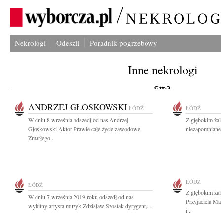
Nekrologi
Odeszli
Poradnik pogrzebowy
Inne nekrologi
ANDRZEJ GŁOSKOWSKI
ŁÓDŹ
ŁÓDŹ
W dniu 8 września odszedł od nas Andrzej
Z głębokim ża
Głoskowski Aktor Prawie całe życie zawodowe
niezapomnianeg
Zmarłego...
ŁÓDŹ
ŁÓDŹ
Z głębokim ża
W dniu 7 września 2019 roku odszedł od nas
Przyjaciela Ma
wybitny artysta muzyk Zdzisław Szostak dyrygent,...
i...