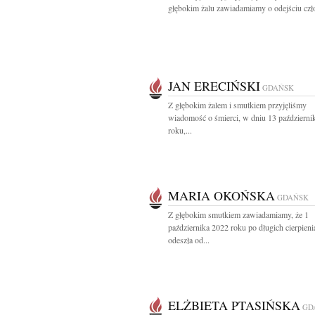
głębokim żalu zawiadamiamy o odejściu czło
JAN ERECIŃSKI
GDAŃSK
Z głębokim żalem i smutkiem przyjęliśmy
wiadomość o śmierci, w dniu 13 październi
roku,...
MARIA OKOŃSKA
GDAŃSK
Z głębokim smutkiem zawiadamiamy, że 1
października 2022 roku po długich cierpieni
odeszła od...
ELŻBIETA PTASIŃSKA
GD