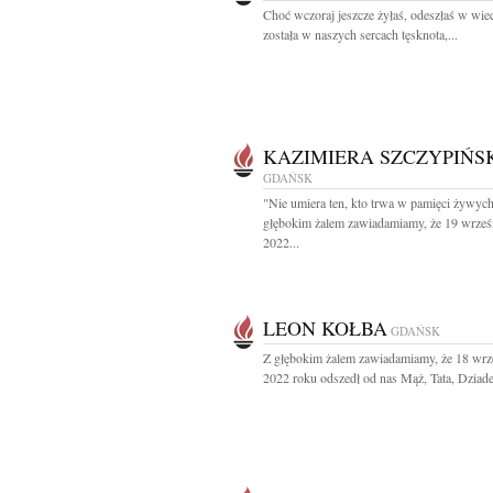
Choć wczoraj jeszcze żyłaś, odeszłaś w wie
została w naszych sercach tęsknota,...
KAZIMIERA SZCZYPIŃS
GDAŃSK
"Nie umiera ten, kto trwa w pamięci żywyc
głębokim żalem zawiadamiamy, że 19 wrześ
2022...
LEON KOŁBA
GDAŃSK
Z głębokim żalem zawiadamiamy, że 18 wrz
2022 roku odszedł od nas Mąż, Tata, Dziadek