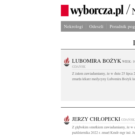
Nekrologi
Odeszli
Poradnik po
LUBOMIRA BOŻYK
WIEK: 1
GDAŃSK
Z żalem zawiadamiamy, że w dniu 25 lipca 2
zmarła lekarz medycyny Lubomira Bożyk lat
JERZY CHŁOPECKI
GDAŃSK
Z głębokim smutkiem zawiadamiamy, że w 
października 2022 r. zmarł Kmdr mgr inż. Je