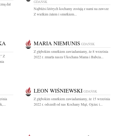
GDAŃSK
czną dal
Najbliżsi których kochamy zostają z nami na zawsze
Z wielkim żalem i smutkiem...
KA
MARIA NIEMUNIS
GDAŃSK
Z głębokim smutkiem zawiadamiamy, że 8 września
h" Z
2022 r. zmarła nasza Ukochana Mama i Babcia...
nia
LEON WIŚNIEWSKI
GDAŃSK
eśnia
Z głębokim smutkiem zawiadamiamy, że 15 września
,...
2022 r. odszedł od nas Kochany Mąż, Ojciec i...