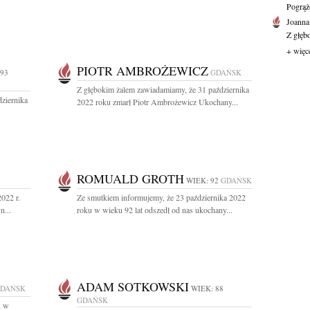
Pogrąż
Joanna
Z głęb
+ więc
PIOTR AMBROŻEWICZ
 93
GDAŃSK
Z głębokim żalem zawiadamiamy, że 31 października
ziernika
2022 roku zmarł Piotr Ambrożewicz Ukochany...
ROMUALD GROTH
WIEK: 92
GDAŃSK
022 r.
Ze smutkiem informujemy, że 23 października 2022
n...
roku w wieku 92 lat odszedł od nas ukochany...
ADAM SOTKOWSKI
DAŃSK
WIEK: 88
GDAŃSK
, w