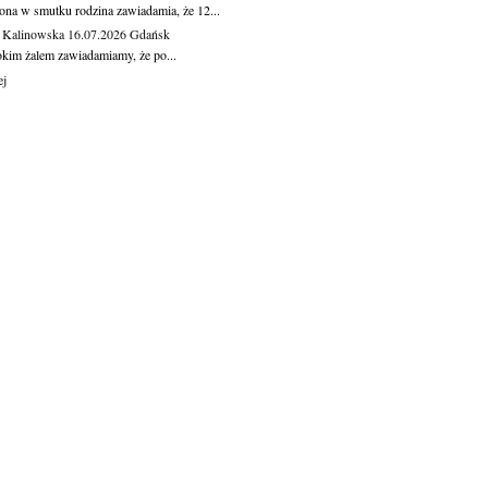
ona w smutku rodzina zawiadamia, że 12...
 Kalinowska
16.07.2026
Gdańsk
okim żalem zawiadamiamy, że po...
ej