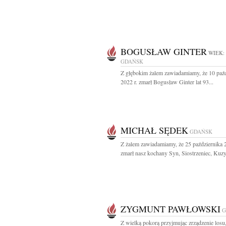
BOGUSŁAW GINTER
WIEK:
GDAŃSK
Z głębokim żalem zawiadamiamy, że 10 paźd
2022 r. zmarł Bogusław Ginter lat 93...
MICHAŁ SĘDEK
GDAŃSK
Z żalem zawiadamiamy, że 25 października 2
zmarł nasz kochany Syn, Siostrzeniec, Kuzy
ZYGMUNT PAWŁOWSKI
G
Z wielką pokorą przyjmując zrządzenie losu