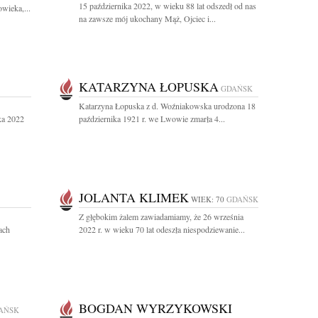
15 października 2022, w wieku 88 lat odszedł od nas
wieka,...
na zawsze mój ukochany Mąż, Ojciec i...
KATARZYNA ŁOPUSKA
GDAŃSK
Katarzyna Łopuska z d. Woźniakowska urodzona 18
ka 2022
października 1921 r. we Lwowie zmarła 4...
JOLANTA KLIMEK
WIEK: 70
GDAŃSK
Z głębokim żalem zawiadamiamy, że 26 września
ach
2022 r. w wieku 70 lat odeszła niespodziewanie...
BOGDAN WYRZYKOWSKI
AŃSK