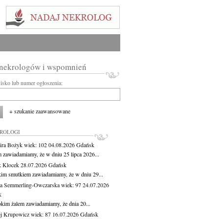
 nekrologów i wspomnień
wisko lub numer ogłoszenia:
+ szukanie zaawansowane
KROLOGI
ira Bożyk
wiek: 102
04.08.2026
Gdańsk
m zawiadamiamy, że w dniu 25 lipca 2026...
 Klocek
28.07.2026
Gdańsk
kim smutkiem zawiadamiamy, że w dniu 29...
a Semmerling-Owczarska
wiek: 97
24.07.2026
k
okim żalem zawiadamiamy, że dnia 20...
j Krupowicz
wiek: 87
16.07.2026
Gdańsk