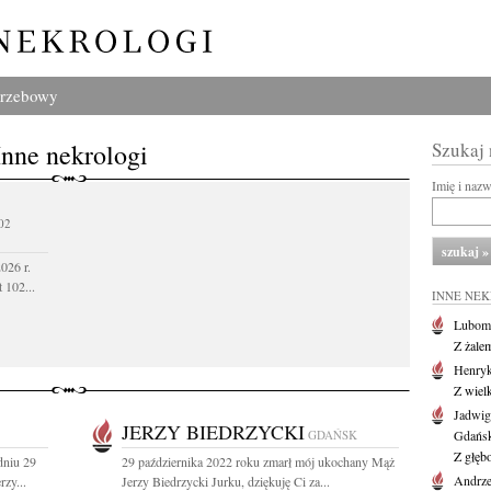
grzebowy
Inne nekrologi
Szukaj
Imię i naz
02
026 r.
 102...
INNE NE
Lubom
Z żale
Henryk
Z wiel
Jadwig
JERZY BIEDRZYCKI
GDAŃSK
Gdańs
Z głęb
dniu 29
29 października 2022 roku zmarł mój ukochany Mąż
Andrze
rzy...
Jerzy Biedrzycki Jurku, dziękuję Ci za...