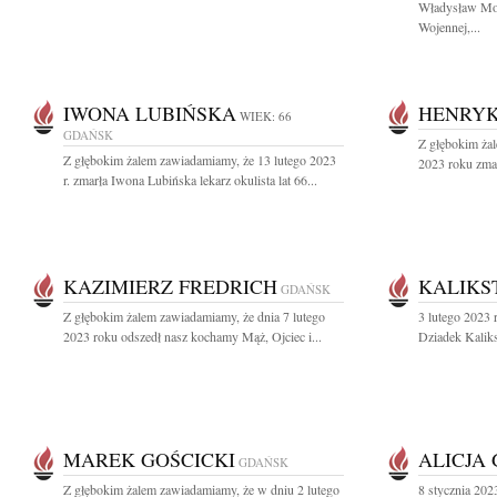
Władysław Mo
Wojennej,...
IWONA LUBIŃSKA
HENRYK
WIEK: 66
GDAŃSK
Z głębokim ża
Z głębokim żalem zawiadamiamy, że 13 lutego 2023
2023 roku zma
r. zmarła Iwona Lubińska lekarz okulista lat 66...
KAZIMIERZ FREDRICH
KALIKS
GDAŃSK
Z głębokim żalem zawiadamiamy, że dnia 7 lutego
3 lutego 2023 
2023 roku odszedł nasz kochamy Mąż, Ojciec i...
Dziadek Kaliks
MAREK GOŚCICKI
ALICJA
GDAŃSK
Z głębokim żalem zawiadamiamy, że w dniu 2 lutego
8 stycznia 202