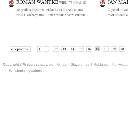
ROMAN WANTKE
JAN MA
WIEK: 73
GDAŃSK
30 grudnia 2022 r. w wieku 73 lat odszedł od nas
Z głębokim ża
Nasz Ukochany Brat Roman Wantke Msza żałobna...
roku odszedł o
« poprzednie
1
...
12
13
14
15
16
17
18
19
20
»
Copyright © Wyborcza sp. z o.o.
O nas
Staże u nas
Reklama
Polityka 
Ustawienia prywatności