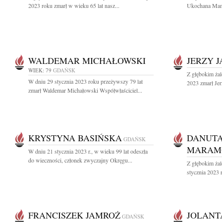
2023 roku zmarł w wieku 65 lat nasz...
Ukochana Mama
WALDEMAR MICHAŁOWSKI
JERZY 
WIEK: 79
GDAŃSK
Z głębokim żal
W dniu 29 stycznia 2023 roku przeżywszy 79 lat
2023 zmarł Jer
zmarł Waldemar Michałowski Współwłaściciel...
KRYSTYNA BASIŃSKA
DANUTA
GDAŃSK
MARAM
W dniu 21 stycznia 2023 r., w wieku 99 lat odeszła
do wieczności, członek zwyczajny Okręgu...
Z głębokim ża
stycznia 2023 
FRANCISZEK JAMROŻ
JOLANT
GDAŃSK