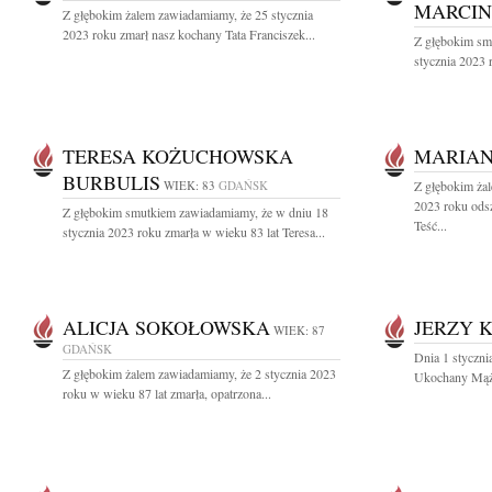
MARCI
Z głębokim żalem zawiadamiamy, że 25 stycznia
2023 roku zmarł nasz kochany Tata Franciszek...
Z głębokim sm
stycznia 2023 r
TERESA KOŻUCHOWSKA
MARIAN
BURBULIS
WIEK: 83
GDAŃSK
Z głębokim żal
2023 roku odsz
Z głębokim smutkiem zawiadamiamy, że w dniu 18
Teść...
stycznia 2023 roku zmarła w wieku 83 lat Teresa...
ALICJA SOKOŁOWSKA
JERZY 
WIEK: 87
GDAŃSK
Dnia 1 styczni
Z głębokim żalem zawiadamiamy, że 2 stycznia 2023
Ukochany Mąż,
roku w wieku 87 lat zmarła, opatrzona...