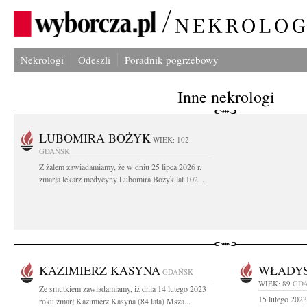
Nekrologi
Odeszli
Poradnik pogrzebowy
Inne nekrologi
LUBOMIRA BOŻYK
WIEK: 102
GDAŃSK
Z żalem zawiadamiamy, że w dniu 25 lipca 2026 r.
zmarła lekarz medycyny Lubomira Bożyk lat 102...
KAZIMIERZ KASYNA
WŁADY
GDAŃSK
WIEK: 89
GD
Ze smutkiem zawiadamiamy, iż dnia 14 lutego 2023
15 lutego 2023
roku zmarł Kazimierz Kasyna (84 lata) Msza...