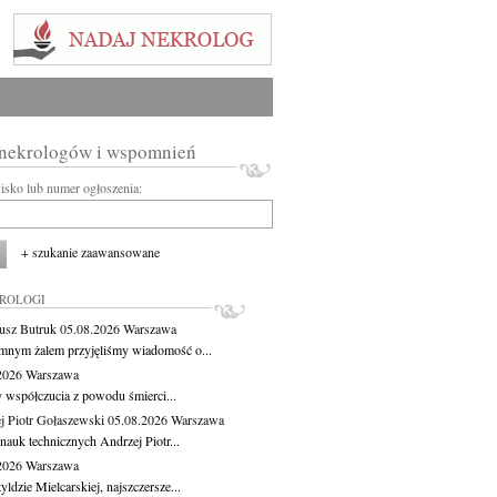
 nekrologów i wspomnień
wisko lub numer ogłoszenia:
+ szukanie zaawansowane
KROLOGI
usz Butruk
05.08.2026
Warszawa
mnym żalem przyjęliśmy wiadomość o...
.2026
Warszawa
 współczucia z powodu śmierci...
j Piotr Gołaszewski
05.08.2026
Warszawa
nauk technicznych Andrzej Piotr...
.2026
Warszawa
ldzie Mielcarskiej, najszczersze...