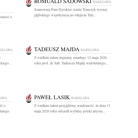
ROMUALD SADOWSKI
WARSZAWA
Szanownej Pani Dyrektor Annie Tomczyk wyrazy
głębokiego współczucia po odejściu Taty...
domość o
.
TADEUSZ MAJDA
RSZAWA
WARSZAWA
w
Z wielkim żalem żegnamy zmarłego 12 maja 2026
kiego...
roku prof. dr. hab. Tadeusza Majdę wieloletniego...
PAWEŁ LASIK
ZAWA
WARSZAWA
ść o
Z wielkim żalem przyjęliśmy wiadomość, że dnia 13
etniego
maja 2026 roku odszedł wybitny polski artysta...