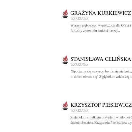
GRAŻYNA KURKIEWICZ
WARSZAWA
Wyrazy głębokiego współczucia dla Córki i 
Rodziny z powodu śmierci naszej...
STANISŁAWA CELIŃSKA
WARSZAWA
"Spotkamy się wszyscy, bo nic się nie końc
w dobro obraca się" Z głębokim żalem żegn
KRZYSZTOF PIESIEWICZ
WARSZAWA
Z głębokim smutkiem przyjąłem wiadomość
śmierci Senatora Krzysztofa Piesiewicza wy