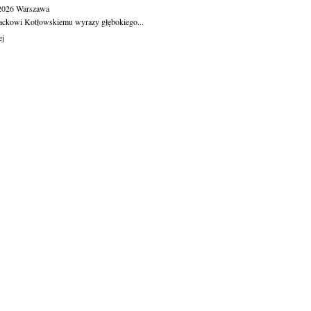
.2026
Warszawa
ackowi Kotłowskiemu wyrazy głębokiego...
ej