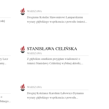
WARSZAWA
Drogiemu Koledze Sławomirowi Lamparskiemu
całej
wyrazy głębokiego współczucia z powodu śmierci...
STANISŁAWA CELIŃSKA
WARSZAWA
zy Lecz
Z głębokim smutkiem przyjęłam wiadomość o
amy...
śmierci Stanisławy Celińskiej wybitnej aktorki,...
WARSZAWA
Drogiej Koleżance Karolinie Łabowicz-Dymanus
 o
wyrazy głębokiego współczucia z powodu...
bitnego...