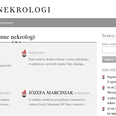
grzebowy
Inne nekrologi
Szukaj
Imię i naz
WARSZAWA
Panu Jackowi Kotłowskiemu wyrazy głębokiego
współczucia z powodu śmierci Taty składają...
łaszewski
INNE NE
Eugeni
Z ogro
04.08
JÓZEFA MARCINIAK
Wyrazy
RSZAWA
WARSZAWA
Andrze
 śmierci
Z wielkim smutkiem przyjęliśmy wiadomość o
doktor 
wicza...
śmierci Józefy Marciniak OP Panu Arturowi...
05.08
Dr Maty