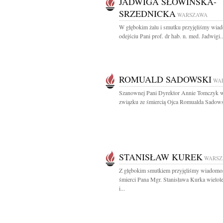
JADWIGA SŁOWIŃSKA-
SRZEDNICKA
WARSZAWA
W głębokim żalu i smutku przyjęliśmy wia
odejściu Pani prof. dr hab. n. med. Jadwigi..
ROMUALD SADOWSKI
WA
Szanownej Pani Dyrektor Annie Tomczyk 
związku ze śmiercią Ojca Romualda Sadows
STANISŁAW KUREK
WARS
Z głębokim smutkiem przyjęliśmy wiadomo
śmierci Pana Mgr. Stanisława Kurka wielol
i...