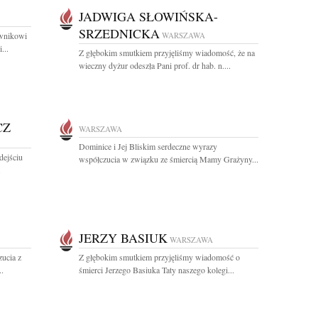
JADWIGA SŁOWIŃSKA-
SRZEDNICKA
ownikowi
WARSZAWA
...
Z głębokim smutkiem przyjęliśmy wiadomość, że na
wieczny dyżur odeszła Pani prof. dr hab. n....
CZ
WARSZAWA
Dominice i Jej Bliskim serdeczne wyrazy
dejściu
współczucia w związku ze śmiercią Mamy Grażyny...
.
JERZY BASIUK
WARSZAWA
ucia z
Z głębokim smutkiem przyjęliśmy wiadomość o
..
śmierci Jerzego Basiuka Taty naszego kolegi...