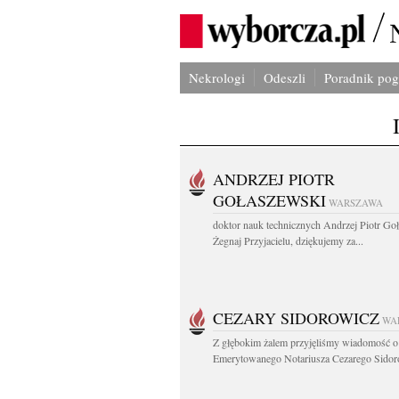
Nekrologi
Odeszli
Poradnik po
ANDRZEJ PIOTR
GOŁASZEWSKI
WARSZAWA
doktor nauk technicznych Andrzej Piotr Go
Żegnaj Przyjacielu, dziękujemy za...
CEZARY SIDOROWICZ
WA
Z głębokim żalem przyjęliśmy wiadomość o
Emerytowanego Notariusza Cezarego Sidoro