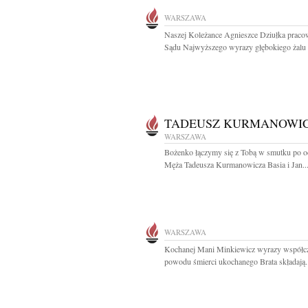
WARSZAWA
Naszej Koleżance Agnieszce Dziułka prac
Sądu Najwyższego wyrazy głębokiego żalu i
TADEUSZ KURMANOWI
WARSZAWA
Bożenko łączymy się z Tobą w smutku po o
Męża Tadeusza Kurmanowicza Basia i Jan..
WARSZAWA
Kochanej Mani Minkiewicz wyrazy współcz
powodu śmierci ukochanego Brata składają.