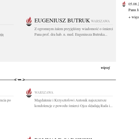
05.08
Panu J
+ więc
EUGENIUSZ BUTRUK
WARSZAWA
Z ogromnym żalem przyjęliśmy wiadomość o śmierci
ają
Pana prof. dra hab. n. med. Eugeniusza Butruka...
więcej
WARSZAWA
ucia po
Magdalenie i Krzysztofowi Antonik najszczersze
kondolencje z powodu śmierci Ojca składają Rada i...