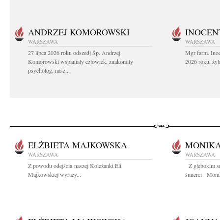
ANDRZEJ KOMOROWSKI
INOCEN
WARSZAWA
WARSZAWA
27 lipca 2026 roku odszedł Śp. Andrzej
Mgr farm. Inoc
Komorowski wspaniały człowiek, znakomity
2026 roku, żył
psycholog, nasz...
ELŻBIETA MAJKOWSKA
MONIK
WARSZAWA
WARSZAWA
Z powodu odejścia naszej Koleżanki Eli
Z głębokim sm
Majkowskiej wyrazy...
śmierci Monik