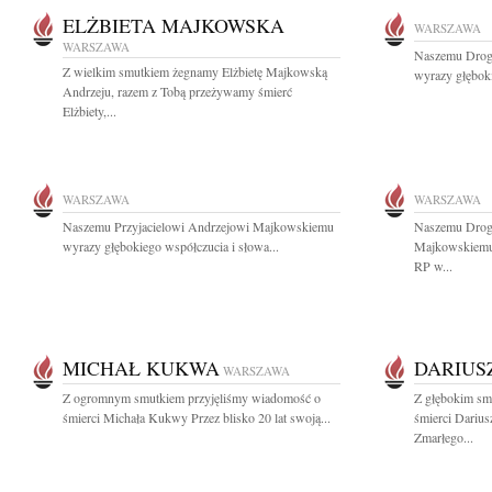
ELŻBIETA MAJKOWSKA
WARSZAWA
WARSZAWA
Naszemu Drog
Z wielkim smutkiem żegnamy Elżbietę Majkowską
wyrazy głęboki
Andrzeju, razem z Tobą przeżywamy śmierć
Elżbiety,...
WARSZAWA
WARSZAWA
Naszemu Przyjacielowi Andrzejowi Majkowskiemu
Naszemu Drogi
wyrazy głębokiego współczucia i słowa...
Majkowskiemu 
RP w...
MICHAŁ KUKWA
DARIUS
WARSZAWA
Z ogromnym smutkiem przyjęliśmy wiadomość o
Z głębokim sm
śmierci Michała Kukwy Przez blisko 20 lat swoją...
śmierci Darius
Zmarłego...