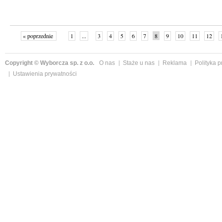
« poprzednie
1
...
3
4
5
6
7
8
9
10
11
12
Copyright © Wyborcza sp. z o.o.
O nas
Staże u nas
Reklama
Polityka 
Ustawienia prywatności