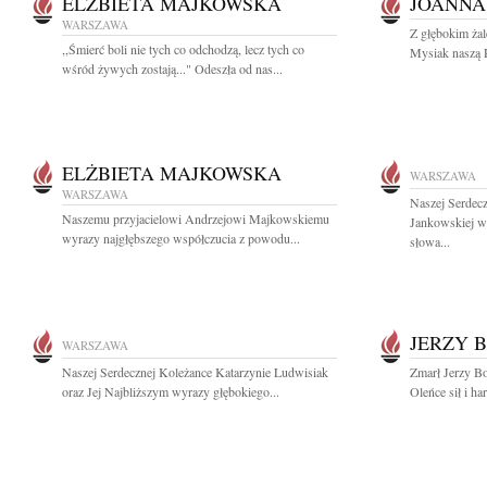
ELŻBIETA MAJKOWSKA
JOANNA
WARSZAWA
Z głębokim ża
,,Śmierć boli nie tych co odchodzą, lecz tych co
Mysiak naszą P
wśród żywych zostają..." Odeszła od nas...
ELŻBIETA MAJKOWSKA
WARSZAWA
WARSZAWA
Naszej Serdec
Naszemu przyjacielowi Andrzejowi Majkowskiemu
Jankowskiej w
wyrazy najgłębszego współczucia z powodu...
słowa...
JERZY 
WARSZAWA
Naszej Serdecznej Koleżance Katarzynie Ludwisiak
Zmarł Jerzy B
oraz Jej Najbliższym wyrazy głębokiego...
Oleńce sił i ha