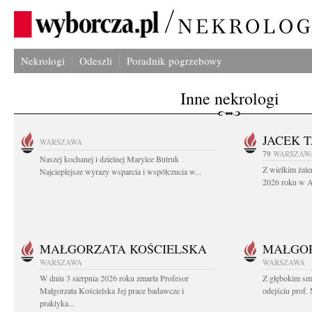
Nekrologi
Odeszli
Poradnik pogrzebowy
Inne nekrologi
JACEK 
WARSZAWA
79
WARSZAW
Naszej kochanej i dzielnej Marylce Butruk
Z wielkim żale
Najcieplejsze wyrazy wsparcia i współczucia w...
2026 roku w Au
MAŁGORZATA KOŚCIELSKA
MAŁGOR
WARSZAWA
WARSZAWA
W dniu 3 sierpnia 2026 roku zmarła Profesor
Z głębokim sm
Małgorzata Kościelska Jej prace badawcze i
odejściu prof. 
praktyka...