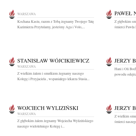
PAWEŁ 
WARSZAWA
Kochana Kasiu, razem z Tobą żegnamy Twojego Tatę
Z głębokim sm
Kazimierza Przytulamy, jesteśmy Aga i Volo,...
śmierci Pawła 
STANISŁAW WÓJCIKIEWICZ
JERZY 
WARSZAWA
Hani i Oli Bo
Z wielkim żalem i smutkiem żegnamy naszego
powodu odejści
Kolegę i Przyjaciela , wspaniałego lekarza Stasia...
WOJCIECH WYLIZIŃSKI
JERZY 
WARSZAWA
Z wielkim smu
Z głębokim żalem żegnamy Wojciecha Wylizińskiego
śmierci naszego
naszego wieloletniego Kolegę i...