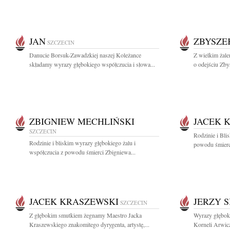
JAN
ZBYSZE
SZCZECIN
Danucie Borsuk-Zawadzkiej naszej Koleżance
Z wielkim żal
składamy wyrazy głębokiego współczucia i słowa...
o odejściu Zby
ZBIGNIEW MECHLIŃSKI
JACEK 
SZCZECIN
Rodzinie i Bli
Rodzinie i bliskim wyrazy głębokiego żalu i
powodu śmierc
współczucia z powodu śmierci Zbigniewa...
JACEK KRASZEWSKI
JERZY S
SZCZECIN
Z głębokim smutkiem żegnamy Maestro Jacka
Wyrazy głęboki
Kraszewskiego znakomitego dyrygenta, artystę,...
Korneli Arwicz