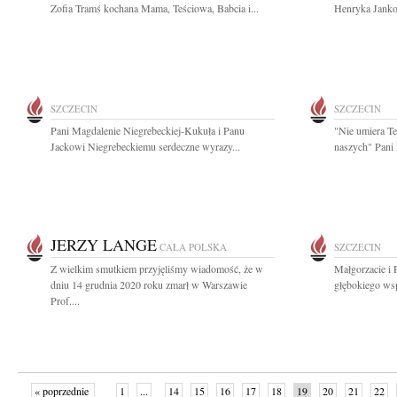
Zofia Tramś kochana Mama, Teściowa, Babcia i...
Henryka Jankow
SZCZECIN
SZCZECIN
Pani Magdalenie Niegrebeckiej-Kukuła i Panu
"Nie umiera Te
Jackowi Niegrebeckiemu serdeczne wyrazy...
naszych" Pani 
JERZY LANGE
CAŁA POLSKA
SZCZECIN
Z wielkim smutkiem przyjęliśmy wiadomość, że w
Małgorzacie i
dniu 14 grudnia 2020 roku zmarł w Warszawie
głębokiego wsp
Prof....
« poprzednie
1
...
14
15
16
17
18
19
20
21
22