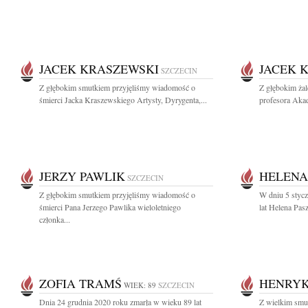
JACEK KRASZEWSKI
JACEK 
SZCZECIN
Z głębokim smutkiem przyjęliśmy wiadomość o
Z głębokim ża
śmierci Jacka Kraszewskiego Artysty, Dyrygenta,...
profesora Akad
JERZY PAWLIK
HELENA
SZCZECIN
Z głębokim smutkiem przyjęliśmy wiadomość o
W dniu 5 styc
śmierci Pana Jerzego Pawlika wieloletniego
lat Helena Pas
członka...
ZOFIA TRAMŚ
HENRYK
WIEK: 89
SZCZECIN
Dnia 24 grudnia 2020 roku zmarła w wieku 89 lat
Z wielkim smu