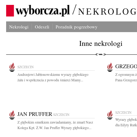
Nekrologi
Odeszli
Poradnik pogrzebowy
Inne nekrologi
GRZEGO
SZCZECIN
Andrzejowi Jabłonowskiemu wyrazy głębokiego
Z ogromnym ża
żalu i współczucia z powodu śmierci Mamy...
Pana Grzegorza
JAN PRUFFER
SZCZECIN
SZCZECIN
Wyrazy głębok
Z głębokim smutkiem zawiadamiamy, że zmarł Nasz
dla Edyty Rutk
Kolega Kpt. Ż.W. Jan Pruffer Wyrazy głębokiego...