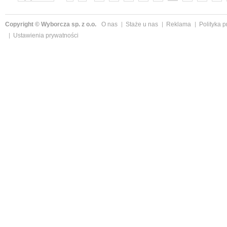
»
Copyright © Wyborcza sp. z o.o.
O nas
Staże u nas
Reklama
Polityka 
Ustawienia prywatności