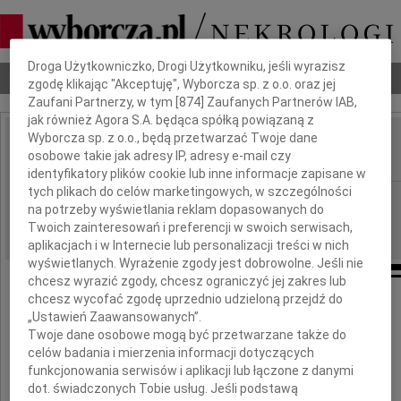
Dbamy o Twoją prywatność
Droga Użytkowniczko, Drogi Użytkowniku, jeśli wyrazisz
Nekrologi
Odeszli
Poradnik pogrzebowy
zgodę klikając "Akceptuję", Wyborcza sp. z o.o. oraz jej
Zaufani Partnerzy, w tym [
874
] Zaufanych Partnerów IAB,
jak również Agora S.A. będąca spółką powiązaną z
Wyborcza sp. z o.o., będą przetwarzać Twoje dane
Jan Pruffer
osobowe takie jak adresy IP, adresy e-mail czy
IMIĘ I NAZWISKO:
identyfikatory plików cookie lub inne informacje zapisane w
tych plikach do celów marketingowych, w szczególności
Szczecin
REGION:
na potrzeby wyświetlania reklam dopasowanych do
12.02.2021
DATA EMISJI:
Twoich zainteresowań i preferencji w swoich serwisach,
aplikacjach i w Internecie lub personalizacji treści w nich
wyświetlanych. Wyrażenie zgody jest dobrowolne. Jeśli nie
chcesz wyrazić zgody, chcesz ograniczyć jej zakres lub
Z głębokim smutkiem zawiadamiamy,
chcesz wycofać zgodę uprzednio udzieloną przejdź do
że zmarł Nasz Kolega
„Ustawień Zaawansowanych”.
Twoje dane osobowe mogą być przetwarzane także do
Kpt. Ż.W.
celów badania i mierzenia informacji dotyczących
funkcjonowania serwisów i aplikacji lub łączone z danymi
Jan Pruffer
dot. świadczonych Tobie usług. Jeśli podstawą