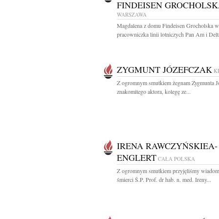
FINDEISEN GROCHOLSK
WARSZAWA
Magdalena z domu Findeisen Grocholska wi
pracowniczka linii lotniczych Pan Am i Delta
ZYGMUNT JÓZEFCZAK
K
Z ogromnym smutkiem żegnam Zygmunta Jó
znakomitego aktora, kolegę ze...
IRENA RAWCZYŃSKIEA-
ENGLERT
CAŁA POLSKA
Z ogromnym smutkiem przyjęliśmy wiadom
śmierci Ś.P. Prof. dr hab. n. med. Ireny...