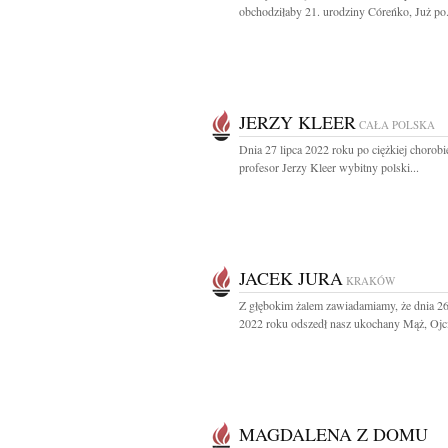
obchodziłaby 21. urodziny Córeńko, Już po.
JERZY KLEER
CAŁA POLSKA
Dnia 27 lipca 2022 roku po ciężkiej chorobi
profesor Jerzy Kleer wybitny polski...
JACEK JURA
KRAKÓW
Z głębokim żalem zawiadamiamy, że dnia 26
2022 roku odszedł nasz ukochany Mąż, Ojcie
MAGDALENA Z DOMU