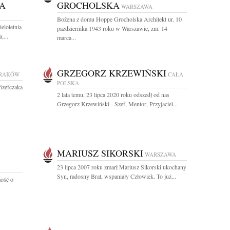
A
GROCHOLSKA
WARSZAWA
Bożena z domu Hoppe Grocholska Architekt ur. 10
eloletnia
pazdziernika 1943 roku w Warszawie, zm. 14
,...
marca...
GRZEGORZ KRZEWIŃSKI
RAKÓW
CAŁA
POLSKA
zefczaka
2 lata temu, 23 lipca 2020 roku odszedł od nas
Grzegorz Krzewiński - Szef, Mentor, Przyjaciel...
MARIUSZ SIKORSKI
WARSZAWA
23 lipca 2007 roku zmarł Mariusz Sikorski ukochany
Syn, radosny Brat, wspaniały Człowiek. To już...
ość o