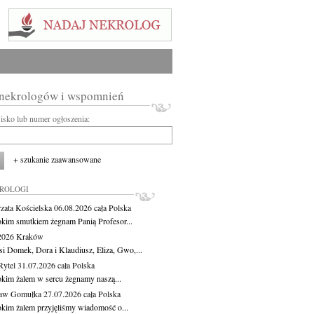
 nekrologów i wspomnień
wisko lub numer ogłoszenia:
+ szukanie zaawansowane
KROLOGI
zata Kościelska
06.08.2026
cała Polska
okim smutkiem żegnam Panią Profesor...
.2026
Kraków
si Domek, Dora i Klaudiusz, Eliza, Gwo,...
Rytel
31.07.2026
cała Polska
okim żalem w sercu żegnamy naszą...
ław Gomułka
27.07.2026
cała Polska
okim żalem przyjęliśmy wiadomość o...