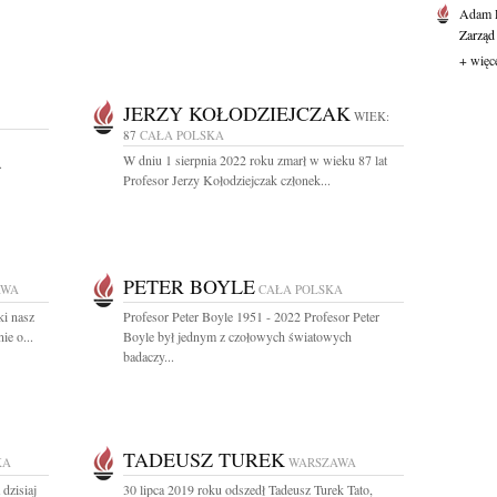
Adam P
Zarząd
+ więc
JERZY KOŁODZIEJCZAK
WIEK:
87
CAŁA POLSKA
W dniu 1 sierpnia 2022 roku zmarł w wieku 87 lat
.
Profesor Jerzy Kołodziejczak członek...
PETER BOYLE
AWA
CAŁA POLSKA
ki nasz
Profesor Peter Boyle 1951 - 2022 Profesor Peter
ie o...
Boyle był jednym z czołowych światowych
badaczy...
TADEUSZ TUREK
KA
WARSZAWA
dzisiaj
30 lipca 2019 roku odszedł Tadeusz Turek Tato,