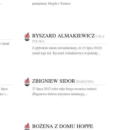
..
pamiętamy Magda i Tomasz
RYSZARD ALMAKIEWICZ
CAŁA
POLSKA
e zmarł
Z głębokim żalem zawiadamiany, że 23 lipca 2022r.
zmarł mgr inż. Ryszard Almakiewicz wspaniały...
ZBIGNIEW SIDOR
WARSZAWA
 lipca
27 lipca 2022 roku mija druga rocznica śmierci
c i...
Zbigniewa Sidora inżyniera metalurga,...
BOŻENA Z DOMU HOPPE