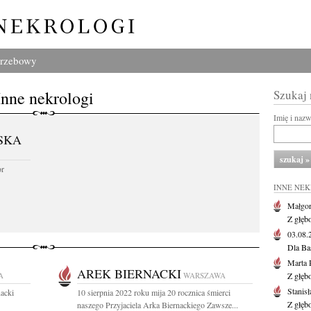
grzebowy
Inne nekrologi
Szukaj
Imię i naz
SKA
or
INNE NE
Małgor
Z głęb
03.08
Dla Ba
Marta 
AREK BIERNACKI
A
WARSZAWA
Z głęb
Stanis
acki
10 sierpnia 2022 roku mija 20 rocznica śmierci
Z głęb
naszego Przyjaciela Arka Biernackiego Zawsze...