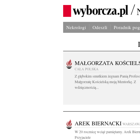
Nekrologi
Odeszli
Poradnik po
MAŁGORZATA KOŚCIEL
CAŁA POLSKA
Z głębokim smutkiem żegnam Panią Profes
Małgorzatę Kościelską moją Mentorkę. Z
wdzięcznością...
AREK BIERNACKI
WARSZAW
W 20 rocznicę wciąż pamiętamy. Arek Biern
Przyjaciele