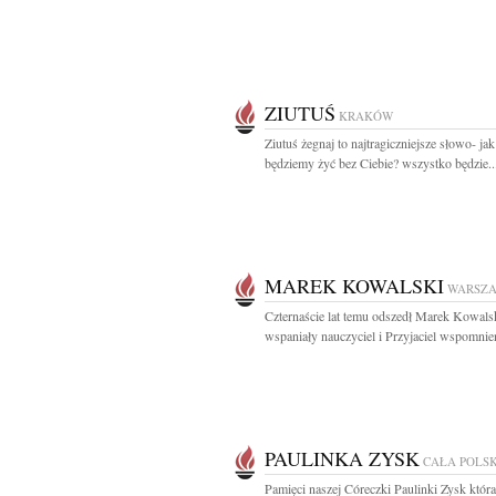
ZIUTUŚ
KRAKÓW
Ziutuś żegnaj to najtragiczniejsze słowo- jak
będziemy żyć bez Ciebie? wszystko będzie..
MAREK KOWALSKI
WARSZ
Czternaście lat temu odszedł Marek Kowals
wspaniały nauczyciel i Przyjaciel wspomnien
PAULINKA ZYSK
CAŁA POLS
Pamięci naszej Córeczki Paulinki Zysk która 