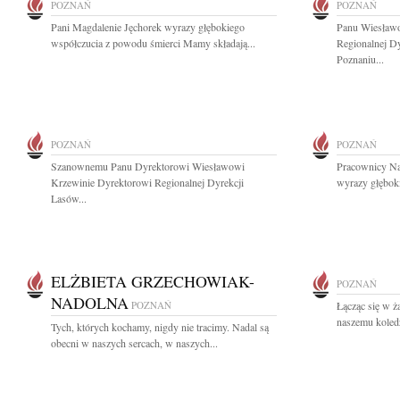
POZNAŃ
POZNAŃ
Pani Magdalenie Jęchorek wyrazy głębokiego
Panu Wiesławo
współczucia z powodu śmierci Mamy składają...
Regionalnej D
Poznaniu...
POZNAŃ
POZNAŃ
Szanownemu Panu Dyrektorowi Wiesławowi
Pracownicy Na
Krzewinie Dyrektorowi Regionalnej Dyrekcji
wyrazy głęboki
Lasów...
ELŻBIETA GRZECHOWIAK-
POZNAŃ
NADOLNA
POZNAŃ
Łącząc się w ż
naszemu koledz
Tych, których kochamy, nigdy nie tracimy. Nadal są
obecni w naszych sercach, w naszych...