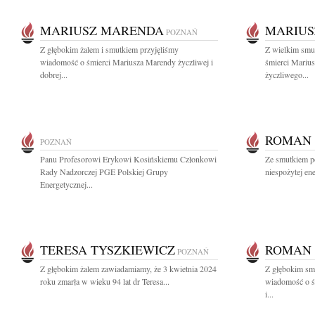
MARIUSZ MARENDA
MARIUS
POZNAŃ
Z głębokim żalem i smutkiem przyjęliśmy
Z wielkim smu
wiadomość o śmierci Mariusza Marendy życzliwej i
śmierci Mariu
dobrej...
życzliwego...
ROMAN
POZNAŃ
Panu Profesorowi Erykowi Kosińskiemu Członkowi
Ze smutkiem p
Rady Nadzorczej PGE Polskiej Grupy
niespożytej ene
Energetycznej...
TERESA TYSZKIEWICZ
ROMAN
POZNAŃ
Z głębokim żalem zawiadamiamy, że 3 kwietnia 2024
Z głębokim smu
roku zmarła w wieku 94 lat dr Teresa...
wiadomość o ś
i...