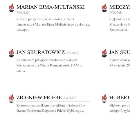
MARIAN EJMA-MULTAŃSKI
MIECZY
POZNAŃ
POZNAŃ
Z żalem przyjęliśmy wiadomość o śmierci
Z głębokim sm
Ambasadora Mariana Ejma-Multańskiego dyplomaty,
Mieczysława N
naszego...
Komendanta...
JAN SKURATOWICZ
JAN SK
POZNAŃ
Ze smutkiem przyjąłem wiadomość o śmierci
Z poczuciem wi
Zasłużonego dla Miasta Poznania prof. UAM dr.
14 kwietnia 20
hab....
ZBIGNIEW FRIEBE
HUBERT
POZNAŃ
Z ogromnym smutkiem przyjęliśmy wiadomość o
Głęboko porus
śmierci Profesora Zbigniewa Friebe Wybitnego...
mojego Przyjac