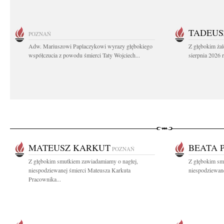
TADEUS
POZNAŃ
Adw. Mariuszowi Paplaczykowi wyrazy głębokiego
Z głębokim ża
współczucia z powodu śmierci Taty Wojciech...
sierpnia 2026 r
MATEUSZ KARKUT
BEATA 
POZNAŃ
Z głębokim smutkiem zawiadamiamy o nagłej,
Z głębokim sm
niespodziewanej śmierci Mateusza Karkuta
niespodziewanej
Pracownika...