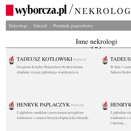
Nekrologi
Odeszli
Poradnik pogrzebowy
Inne nekrologi
TADEUSZ KOTŁOWSKI
TADEUS
POZNAŃ
Drogiemu Koledze Wojciechowi Kotłowskiemu
W dniu 3 sierp
składamy wyrazy głębokiego współczucia w...
Tadeusz Kotłow
HENRYK PAPLACZYK
HENRYK
POZNAŃ
Z głębokim smutkiem i poruszeniem przyjęliśmy
Z głębokim smu
wiadomość o śmierci Henryka Paplaczyka Odszedł...
wiadomość o ś
Człowiek,...