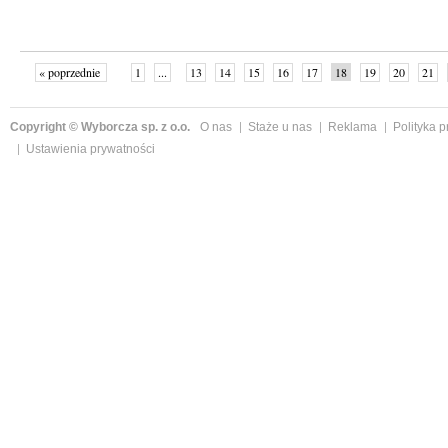
« poprzednie
1
...
13
14
15
16
17
18
19
20
21
»
Copyright © Wyborcza sp. z o.o.
O nas
Staże u nas
Reklama
Polityka 
Ustawienia prywatności