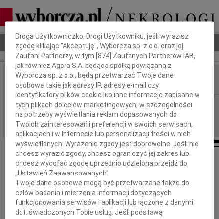
Dbamy o Twoją prywatność
Droga Użytkowniczko, Drogi Użytkowniku, jeśli wyrazisz
Nekrologi
Odeszli
Poradnik pogrzebowy
zgodę klikając "Akceptuję", Wyborcza sp. z o.o. oraz jej
Zaufani Partnerzy, w tym [
874
] Zaufanych Partnerów IAB,
jak również Agora S.A. będąca spółką powiązaną z
Wyborcza sp. z o.o., będą przetwarzać Twoje dane
osobowe takie jak adresy IP, adresy e-mail czy
IMIĘ I NAZWISKO:
identyfikatory plików cookie lub inne informacje zapisane w
Poznań
tych plikach do celów marketingowych, w szczególności
REGION:
na potrzeby wyświetlania reklam dopasowanych do
25.07.2024
DATA EMISJI:
Twoich zainteresowań i preferencji w swoich serwisach,
aplikacjach i w Internecie lub personalizacji treści w nich
wyświetlanych. Wyrażenie zgody jest dobrowolne. Jeśli nie
chcesz wyrazić zgody, chcesz ograniczyć jej zakres lub
Serdecznemu Koledze
chcesz wycofać zgodę uprzednio udzieloną przejdź do
„Ustawień Zaawansowanych”.
Sławomirowi Ratajczakowi
Twoje dane osobowe mogą być przetwarzane także do
celów badania i mierzenia informacji dotyczących
funkcjonowania serwisów i aplikacji lub łączone z danymi
wyrazy głębokiego współczucia
dot. świadczonych Tobie usług. Jeśli podstawą
z powodu śmierci