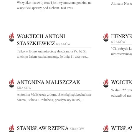
Wszystko ma swój czas i jest wyznaczona godzina na
Altmann Nasza
wszystkie sprawy pod niebem. Jest czas...
WOJCIECH ANTONI
HENRYK
STASZKIEWICZ
KRAKÓW
KRAKÓW
"Ci, których k
Tylko w Bogu znalazła ciszę dusza moja Ps. 62 Z
nieśmiertelnoś
wielkim żalem zawiadamiamy, że dnia 11 czerwca...
ANTONINA MALISZCZAK
WOJCIE
KRAKÓW
W dniu 22 cze
Antonina Maliszczak z domu Siemdaj najukochańsza
odszedł od nas
Mama, Babcia i Prababcia, przeżywszy lat 85,...
STANISŁAW RZEPKA
WIESŁA
KRAKÓW