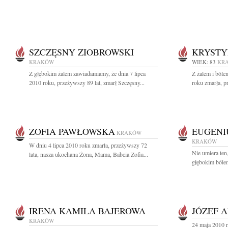
SZCZĘSNY ZIOBROWSKI
KRYST
KRAKÓW
WIEK: 83
KR
Z głębokim żalem zawiadamiamy, że dnia 7 lipca
Z żalem i ból
2010 roku, przeżywszy 89 lat, zmarł Szczęsny...
roku zmarła, pr
ZOFIA PAWŁOWSKA
EUGENI
KRAKÓW
KRAKÓW
W dniu 4 lipca 2010 roku zmarła, przeżywszy 72
Nie umiera te
lata, nasza ukochana Żona, Mama, Babcia Zofia...
głębokim bólem
IRENA KAMILA BAJEROWA
JÓZEF 
KRAKÓW
24 maja 2010 r