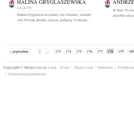
HALINA GRYGLASZEWSKA
ANDRZE
KRAKÓW
W dniu 18 czer
Halina Gryglaszewska primo voto Niemiec, secundo
chorobie odsz
voto Dvorak aktorka, reżyser, pedagog Urodzona...
« poprzednie
1
...
173
174
175
176
177
178
179
180
następne »
Copyright © Wyborcza sp. z o.o.
O nas
Staże u nas
Reklama
Polityka 
Ustawienia prywatności