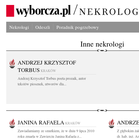
Nekrologi
Odeszli
Poradnik pogrzebowy
Inne nekrologi
ANDRZEJ KRZYSZTOF
TORBUS
KRAKÓW
Andrzej Krzysztof Torbus poeta prozaik, autor
tekstów piosenek, utworów dla...
JANINA RAFAELA
ANDRZE
KRAKÓW
Zawiadamiamy ze smutkiem, że w dniu 9 lipca 2010
Z głębokim żal
roku zmarła w Zawierciu Janina Rafaela z...
dr. hab. inż. A