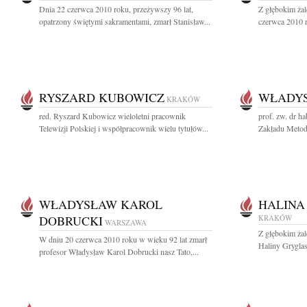
Dnia 22 czerwca 2010 roku, przeżywszy 96 lat,
Z głębokim ża
opatrzony świętymi sakramentami, zmarł Stanisław...
czerwca 2010 r
RYSZARD KUBOWICZ
WŁADYS
KRAKÓW
red. Ryszard Kubowicz wieloletni pracownik
prof. zw. dr h
Telewizji Polskiej i współpracownik wielu tytułów...
Zakładu Metodol
WŁADYSŁAW KAROL
HALINA
DOBRUCKI
KRAKÓW
WARSZAWA
Z głębokim ża
W dniu 20 czerwca 2010 roku w wieku 92 lat zmarł
Haliny Gryglas
profesor Władysław Karol Dobrucki nasz Tato,...