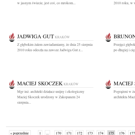
w jasnym świecie, jest coś, co mrokom...
2010 roku, w w
JADWIGA GUT
BRUNON
KRAKÓW
Z głębokim żalem zawiadamiamy, że dnia 25 sierpnia
Przejęci głębo
2010 roku odeszła na zawsze Jadwiga Gut z...
po długiej i ci
MACIEJ SKOCZEK
MACIEJ
KRAKÓW
Mgr inż. architekt działacz unijny i ekologiczny
Pogrążeni w ża
Maciej Skoczek urodzony w Zakopanem 24
architekta Maci
sierpnia...
« poprzednie
1
...
170
171
172
173
174
175
176
177