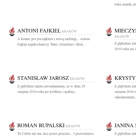
roku zmarła, po
ANTONI FAJKIEL
MIECZY
KRAKÓW
KRAKÓW
A koniec jest początkiem i nową nadzieją... Antoni
Z głębokim żal
Fajkiel najukochańszy Tatuś, Dziadziuś i Brat...
2010 roku po dł
STANISŁAW JAROSZ
KRYSTY
KRAKÓW
Z głębokim żalem zawiadamiamy, że w dniu 29
Z głębokim ża
sierpnia 2010 roku po krótkiej i ciężkiej...
sierpnia 2010 
sakramentami,.
ROMAN RUPALSKI
JANINA
KRAKÓW
Tu Ciebie nie ma, lecz jesteś przecież... I pozostaniesz
Z głębokim żal