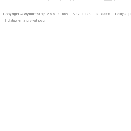
następne »
Copyright © Wyborcza sp. z o.o.
O nas
Staże u nas
Reklama
Polityka 
Ustawienia prywatności