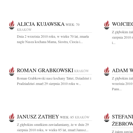
ALICJA KUJAWSKA
WOJCIE
WIEK: 70
KRAKÓW
Z głębokim ża
Dnia 2 września 2010 roku, w wieku 70 lat, zmarła
sierpnia 2010 
nagle Nasza kochana Mama, Siostra, Ciocia i...
i...
ROMAN GRABKOWSKI
ADAM 
KRAKÓW
Roman Grabkowski nasz kochany Tatuś, Dziadziuś i
Z głębokim ża
Pradziadziuś zmarł 29 sierpnia 2010 roku w...
września 2010 
Panu...
JANUSZ ZATHEY
STEFAN
WIEK: 85
KRAKÓW
ŻEBRO
Z głębokim smutkiem zawiadamiamy, że w dniu 29
sierpnia 2010 roku, w wieku 85 lat, zmarł Janusz...
Z żalem zawiad