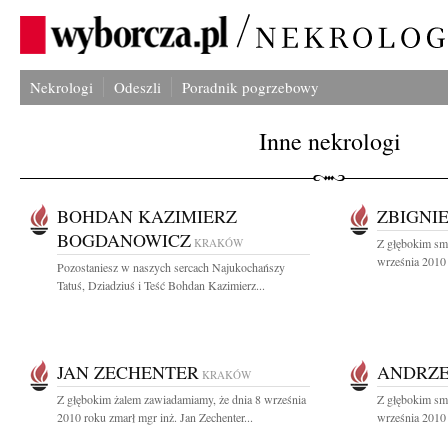
Nekrologi
Odeszli
Poradnik pogrzebowy
Inne nekrologi
BOHDAN KAZIMIERZ
ZBIGNI
BOGDANOWICZ
KRAKÓW
Z głębokim sm
września 2010 
Pozostaniesz w naszych sercach Najukochańszy
Tatuś, Dziadziuś i Teść Bohdan Kazimierz...
JAN ZECHENTER
ANDRZE
KRAKÓW
Z głębokim żalem zawiadamiamy, że dnia 8 września
Z głębokim sm
2010 roku zmarł mgr inż. Jan Zechenter...
września 2010 