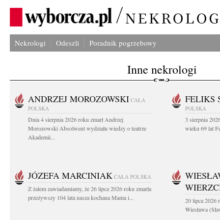
Nekrologi
Odeszli
Poradnik pogrzebowy
Inne nekrologi
ANDRZEJ MOROZOWSKI
FELIKS 
CAŁA
POLSKA
POLSKA
Dnia 4 sierpnia 2026 roku zmarł Andrzej
3 sierpnia 20
Morozowski Absolwent wydziału wiedzy o teatrze
wieku 69 lat Fe
Akademii...
JÓZEFA MARCINIAK
WIESŁA
CAŁA POLSKA
WIERZ
Z żalem zawiadamiamy, że 26 lipca 2026 roku zmarła
przeżywszy 104 lata nasza kochana Mama i...
20 lipca 2026 r
Wiesława (Sła