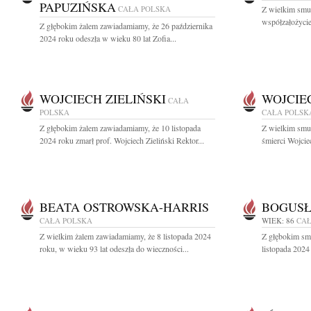
PAPUZIŃSKA
CAŁA POLSKA
Z wielkim smu
współzałożycie
Z głębokim żalem zawiadamiamy, że 26 października
2024 roku odeszła w wieku 80 lat Zofia...
WOJCIECH ZIELIŃSKI
WOJCIE
CAŁA
POLSKA
CAŁA POLSK
Z głębokim żalem zawiadamiamy, że 10 listopada
Z wielkim smu
2024 roku zmarł prof. Wojciech Zieliński Rektor...
śmierci Wojcie
BEATA OSTROWSKA-HARRIS
BOGUSŁ
CAŁA POLSKA
WIEK: 86
CAŁ
Z wielkim żalem zawiadamiamy, że 8 listopada 2024
Z głębokim sm
roku, w wieku 93 lat odeszła do wieczności...
listopada 2024 