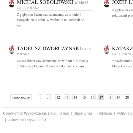
MICHAŁ SOBOLEWSKI
JÓZEF L
WIEK: 85
CAŁA POLSKA
Z głębokim żal
Z głębokim żalem zawiadamiamy, że w dniu 6
roku zmarł prof
listopada 2024 roku, w wieku 85 lat, odszedł od
nas...
TADEUSZ DWORCZYŃSKI
KATARZ
CAŁA
POLSKA
CAŁA POLSK
Ze smutkiem zawiadamiamy, że w dniu 6 listopada
9 października
2024 zmarł Tadeusz Dworczyński nasz kochany...
Maria Landa z 
« poprzednie
1
...
12
13
14
15
16
17
18
19
20
»
Copyright © Wyborcza sp. z o.o.
O nas
Staże u nas
Reklama
Polityka 
Ustawienia prywatności