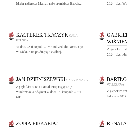
Majer najlepsza Mama i najwspanialsza Babcia...
2024 roku. Wspa
KACPEREK TKACZYK
GABRIE
CAŁA
POLSKA
WIŚNIE
W dniu 23 listopada 2024r. odszedł do Domu Ojca
Z głębokim żal
w wieku 6 lat po długiej i ciężkiej...
2024 roku odes
JAN DZIENISZEWSKI
BARTŁO
CAŁA POLSKA
WARSZAWA
Z głębokim żalem i smutkiem przyjęliśmy
Z głębokim sm
wiadomość o odejściu w dniu 14 listopada 2024
listopada 2024,
roku...
ZOFIA PIEKAREC-
RENATA