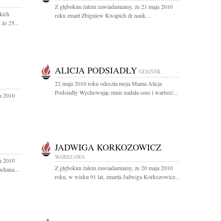
Z głębokim żalem zawiadamiamy, że 21 maja 2010
kich
roku zmarł Zbigniew Kwapich dr nauk...
że 25...
ALICJA PODSIADŁY
GDAŃSK
22 maja 2010 roku odeszła moja Mama Alicja
Podsiadły Wychowując mnie nadała sens i wartość...
a 2010
JADWIGA KORKOZOWICZ
WARSZAWA
a 2010
Z głębokim żalem zawiadamiamy, że 20 maja 2010
chana...
roku, w wieku 91 lat, zmarła Jadwiga Korkozowicz...