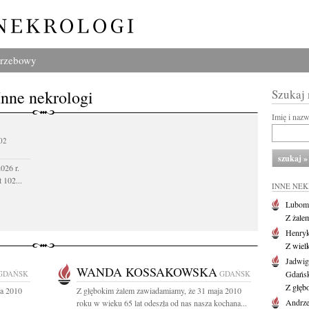
grzebowy
Inne nekrologi
Szukaj
Imię i naz
02
026 r.
 102...
INNE NE
Lubom
Z żale
Henryk
Z wiel
Jadwig
WANDA KOSSAKOWSKA
GDAŃSK
GDAŃSK
Gdańs
Z głęb
ja 2010
Z głębokim żalem zawiadamiamy, że 31 maja 2010
Andrze
roku w wieku 65 lat odeszła od nas nasza kochana...