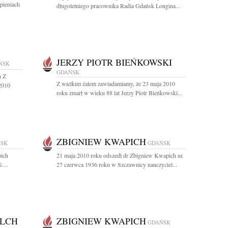
rpieniach
długoletniego pracownika Radia Gdańsk Longina...
JERZY PIOTR BIEŃKOWSKI
ŃSK
GDAŃSK
h Z
Z wielkim żalem zawiadamiamy, że 23 maja 2010
2010
roku zmarł w wieku 88 lat Jerzy Piotr Bieńkowski...
ZBIGNIEW KWAPICH
SK
GDAŃSK
pich
21 maja 2010 roku odszedł dr Zbigniew Kwapich ur.
....
27 czerwca 1936 roku w Szczawnicy nauczyciel...
ILCH
ZBIGNIEW KWAPICH
GDAŃSK