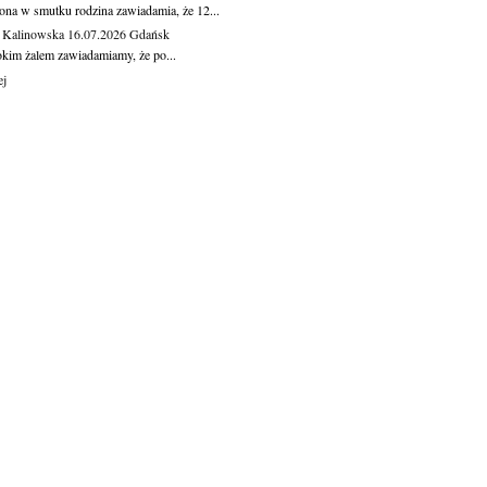
ona w smutku rodzina zawiadamia, że 12...
 Kalinowska
16.07.2026
Gdańsk
okim żalem zawiadamiamy, że po...
ej