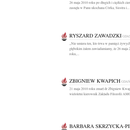
26 maja 2010 roku po długich i ciężkich cie
zasnęła w Panu ukochana Córka, Siostra i...
RYSZARD ZAWADZKI
GDA
,,Nie umiera ten, kto trwa w pamięci żywyc
głębokim żalem zawiadamiamy, że 26 maja 
roku,...
ZBIGNIEW KWAPICH
GDAŃ
21 maja 2010 roku zmarł dr Zbigniew Kwa
wieloletni kierownik Zakładu Filozofii AMG
BARBARA SKRZYCKA-P