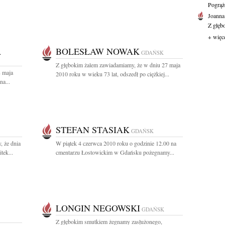
Pogrąż
Joanna
Z głęb
+ więc
A
BOLESŁAW NOWAK
GDAŃSK
Z głębokim żalem zawiadamiamy, że w dniu 27 maja
8 maja
2010 roku w wieku 73 lat, odszedł po ciężkiej...
na...
STEFAN STASIAK
GDAŃSK
, że dnia
W piątek 4 czerwca 2010 roku o godzinie 12.00 na
tek...
cmentarzu Łostowickim w Gdańsku pożegnamy...
LONGIN NEGOWSKI
GDAŃSK
Z głębokim smutkiem żegnamy zasłużonego,