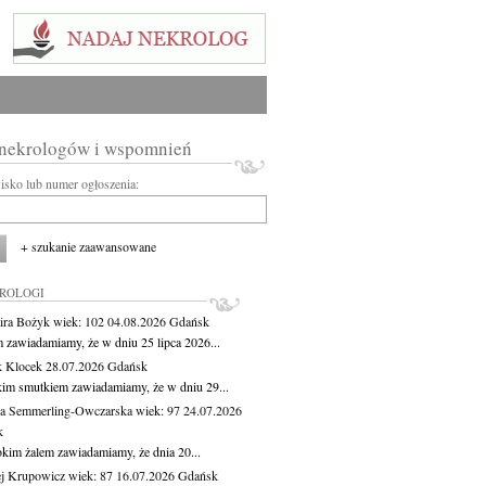
 nekrologów i wspomnień
wisko lub numer ogłoszenia:
+ szukanie zaawansowane
KROLOGI
ira Bożyk
wiek: 102
04.08.2026
Gdańsk
m zawiadamiamy, że w dniu 25 lipca 2026...
 Klocek
28.07.2026
Gdańsk
kim smutkiem zawiadamiamy, że w dniu 29...
a Semmerling-Owczarska
wiek: 97
24.07.2026
k
okim żalem zawiadamiamy, że dnia 20...
j Krupowicz
wiek: 87
16.07.2026
Gdańsk