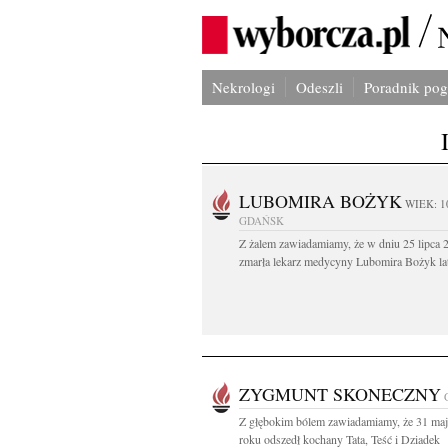
Nekrologi
Odeszli
Poradnik po
LUBOMIRA BOŻYK
WIEK: 1
GDAŃSK
Z żalem zawiadamiamy, że w dniu 25 lipca 2
zmarła lekarz medycyny Lubomira Bożyk lat
ZYGMUNT SKONECZNY
Z głębokim bólem zawiadamiamy, że 31 ma
roku odszedł kochany Tata, Teść i Dziadek