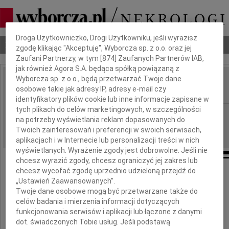
Dbamy o Twoją prywatność
Droga Użytkowniczko, Drogi Użytkowniku, jeśli wyrazisz
Nekrologi
Odeszli
Poradnik pogrzebowy
zgodę klikając "Akceptuję", Wyborcza sp. z o.o. oraz jej
Zaufani Partnerzy, w tym [
874
] Zaufanych Partnerów IAB,
jak również Agora S.A. będąca spółką powiązaną z
Wyborcza sp. z o.o., będą przetwarzać Twoje dane
Zbigniew Bieńkuński
osobowe takie jak adresy IP, adresy e-mail czy
IMIĘ I NAZWISKO:
identyfikatory plików cookie lub inne informacje zapisane w
tych plikach do celów marketingowych, w szczególności
Gdańsk
REGION:
na potrzeby wyświetlania reklam dopasowanych do
05.06.2010
DATA EMISJI:
Twoich zainteresowań i preferencji w swoich serwisach,
aplikacjach i w Internecie lub personalizacji treści w nich
wyświetlanych. Wyrażenie zgody jest dobrowolne. Jeśli nie
chcesz wyrazić zgody, chcesz ograniczyć jej zakres lub
chcesz wycofać zgodę uprzednio udzieloną przejdź do
Z głębokim żalem zawiadamiamy,
„Ustawień Zaawansowanych”.
że 2 czerwca 2010 roku zmarł
Twoje dane osobowe mogą być przetwarzane także do
nasz kochany Mąż, Ojciec i Dziadek
celów badania i mierzenia informacji dotyczących
funkcjonowania serwisów i aplikacji lub łączone z danymi
dot. świadczonych Tobie usług. Jeśli podstawą