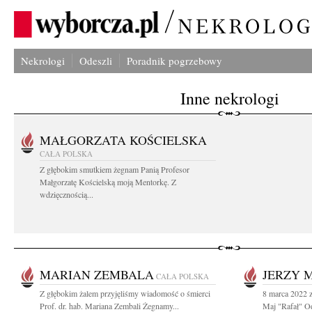
Nekrologi
Odeszli
Poradnik pogrzebowy
Inne nekrologi
MAŁGORZATA KOŚCIELSKA
CAŁA POLSKA
Z głębokim smutkiem żegnam Panią Profesor
Małgorzatę Kościelską moją Mentorkę. Z
wdzięcznością...
MARIAN ZEMBALA
JERZY 
CAŁA POLSKA
Z głębokim żalem przyjęliśmy wiadomość o śmierci
8 marca 2022 z
Prof. dr. hab. Mariana Zembali Żegnamy...
Maj "Rafał" Od