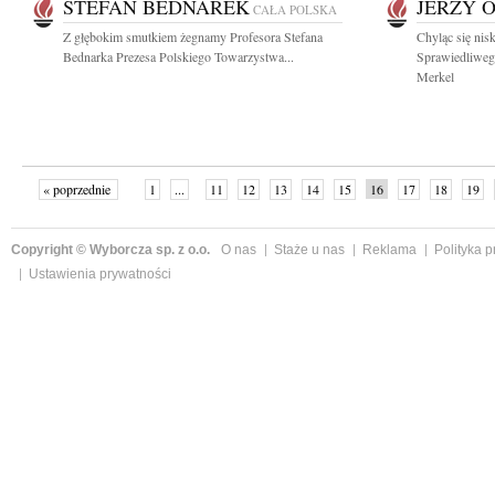
STEFAN BEDNAREK
JERZY 
CAŁA POLSKA
Z głębokim smutkiem żegnamy Profesora Stefana
Chyląc się nis
Bednarka Prezesa Polskiego Towarzystwa...
Sprawiedliweg
Merkel
« poprzednie
1
...
11
12
13
14
15
16
17
18
19
»
Copyright © Wyborcza sp. z o.o.
O nas
Staże u nas
Reklama
Polityka 
Ustawienia prywatności