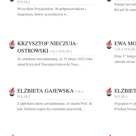
POLSKA
Pamięć jest za
Wszystkim Przyjaciołom, Współpracownikom i
Rivard Ze smut
Znajomym, którzy uczestniczyli w...
KRZYSZTOF NIECZUJA-
EWA MO
OSTROWSKI
CAŁA POLSK
CAŁA POLSKA
Dnia 17 lutego
Ze smutkiem zawiadamiamy, że 25 lutego 2022 roku
odeszła od na
zmarł Krzysztof Nieczuja-Ostrowski Nasz...
ELŻBIETA GAJEWSKA
ELŻBIE
CAŁA
POLSKA
POLSKA
Z głębokim żalem zawiadamiamy, że zmarła Prof. dr
Pogrążeni w g
hab. Elżbieta Gajewska wieloletni pracownik,...
Polskiej Neonat