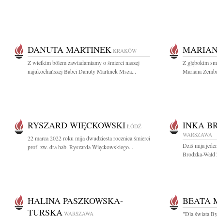
DANUTA MARTINEK
MARIAN
KRAKÓW
Z wielkim bólem zawiadamiamy o śmierci naszej
Z głębokim smu
najukochańszej Babci Danuty Martinek Msza...
Mariana Zembal
RYSZARD WIĘCKOWSKI
INKA B
ŁÓDŹ
WARSZAWA
22 marca 2022 roku mija dwudziesta rocznica śmierci
Dziś mija jeden
prof. zw. dra hab. Ryszarda Więckowskiego...
Brodzka-Wald Z
HALINA PASZKOWSKA-
BEATA 
TURSKA
WARSZAWA
"Dla świata By