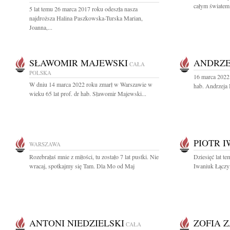
całym światem"
5 lat temu 26 marca 2017 roku odeszła nasza
najdroższa Halina Paszkowska-Turska Marian,
Joanna,...
SŁAWOMIR MAJEWSKI
ANDRZE
CAŁA
POLSKA
16 marca 2022 
W dniu 14 marca 2022 roku zmarł w Warszawie w
hab. Andrzeja B
wieku 65 lat prof. dr hab. Sławomir Majewski...
PIOTR 
WARSZAWA
Rozebrałaś mnie z miłości, tu zostało 7 lat pustki. Nie
Dziesięć lat te
wracaj, spotkajmy się Tam. Dla Mo od Maj
Iwaniuk Łączy
ANTONI NIEDZIELSKI
ZOFIA 
CAŁA