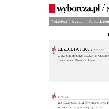
Nekrologi
Odeszli
Poradnik po
ELŻBIETA FIKUS
POZNAŃ
Z głębokim smutkiem przyjęliśmy wiadomo
śmierci naszej Drogiej Koleżanki i...
POZNAŃ
Idź dokąd poszli tamci do ciemnego kresu po
runo nicości twoją ostatnią nagrodę idź...