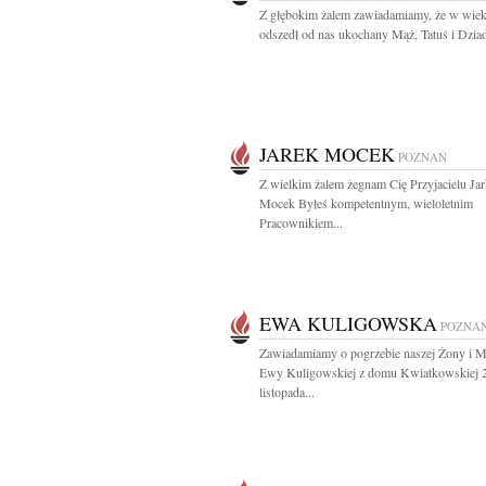
Z głębokim żalem zawiadamiamy, że w wiek
odszedł od nas ukochany Mąż, Tatuś i Dziade
JAREK MOCEK
POZNAŃ
Z wielkim żalem żegnam Cię Przyjacielu Ja
Mocek Byłeś kompetentnym, wieloletnim
Pracownikiem...
EWA KULIGOWSKA
POZNA
Zawiadamiamy o pogrzebie naszej Żony i 
Ewy Kuligowskiej z domu Kwiatkowskiej 
listopada...