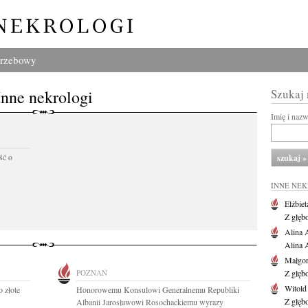
grzebowy
Inne nekrologi
Szukaj
Imię i naz
ść o
INNE NE
Elżbiet
Z głęb
Alina 
Alina 
Małgor
POZNAŃ
Z głęb
Witold
 złote
Honorowemu Konsulowi Generalnemu Republiki
Z głęb
Albanii Jarosławowi Rosochackiemu wyrazy