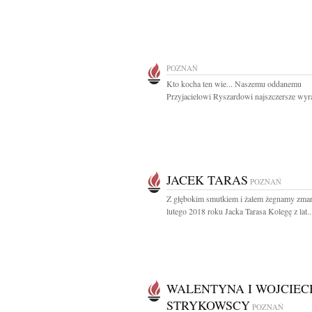
POZNAŃ
Kto kocha ten wie... Naszemu oddanemu
Przyjacielowi Ryszardowi najszczersze wyra
JACEK TARAS
POZNAŃ
Z głębokim smutkiem i żalem żegnamy zmar
lutego 2018 roku Jacka Tarasa Kolegę z lat..
WALENTYNA I WOJCIEC
STRYKOWSCY
POZNAŃ