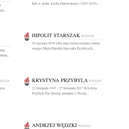
hab. n. techn. Lecha Zimowskiego (1925-2018)...
8.
em...
HIPOLIT STARSZAK
POZNAŃ
19 stycznia 2018 roku mija trzecia rocznica śmieci
mojego Męża Hipolita Starszaka Życzliwych...
aną
arię...
KRYSTYNA PRZYBYLA
OZNAŃ
POZNAŃ
tyna
21 listopada 1947 - 27 listopada 2017 Krystyna
Przybyla Nie chcemy pamiętać o Twojej...
ANDRZEJ WĘDZKI
POZNAŃ