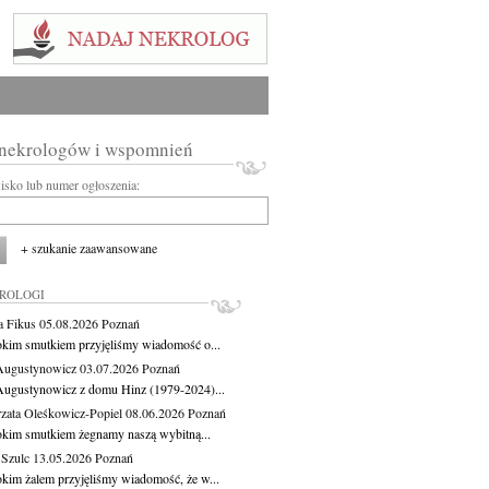
 nekrologów i wspomnień
wisko lub numer ogłoszenia:
+ szukanie zaawansowane
KROLOGI
a Fikus
05.08.2026
Poznań
okim smutkiem przyjęliśmy wiadomość o...
Augustynowicz
03.07.2026
Poznań
Augustynowicz z domu Hinz (1979-2024)...
zata Oleśkowicz-Popiel
08.06.2026
Poznań
okim smutkiem żegnamy naszą wybitną...
 Szulc
13.05.2026
Poznań
okim żalem przyjęliśmy wiadomość, że w...