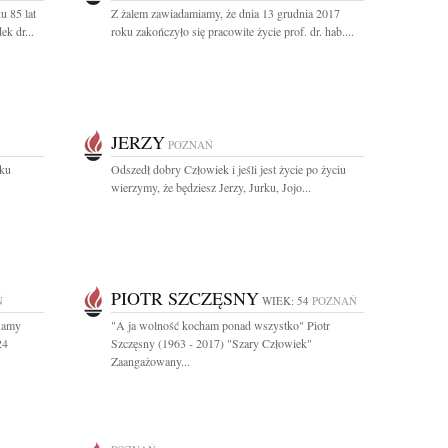
u 85 lat
Z żalem zawiadamiamy, że dnia 13 grudnia 2017
k dr...
roku zakończyło się pracowite życie prof. dr. hab....
JERZY
POZNAŃ
rku
Odszedł dobry Człowiek i jeśli jest życie po życiu
wierzymy, że będziesz Jerzy, Jurku, Jojo...
PIOTR SZCZĘSNY
Ń
WIEK: 54
POZNAŃ
Mamy
"A ja wolność kocham ponad wszystko" Piotr
24
Szczęsny (1963 - 2017) "Szary Człowiek"
Zaangażowany...