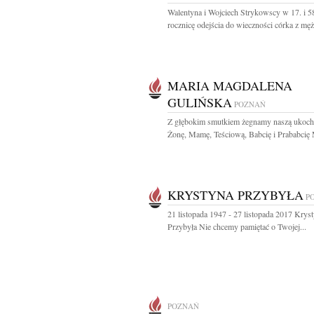
Walentyna i Wojciech Strykowscy w 17. i 5
rocznicę odejścia do wieczności córka z męż
MARIA MAGDALENA
GULIŃSKA
POZNAŃ
Z głębokim smutkiem żegnamy naszą ukoch
Żonę, Mamę, Teściową, Babcię i Prababcię M
KRYSTYNA PRZYBYŁA
P
21 listopada 1947 - 27 listopada 2017 Krys
Przybyła Nie chcemy pamiętać o Twojej...
POZNAŃ