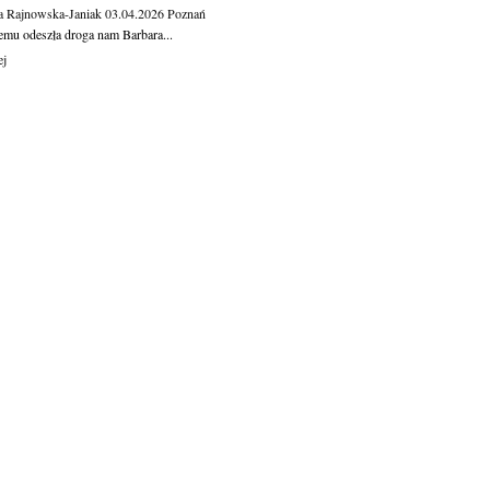
a Rajnowska-Janiak
03.04.2026
Poznań
temu odeszła droga nam Barbara...
ej