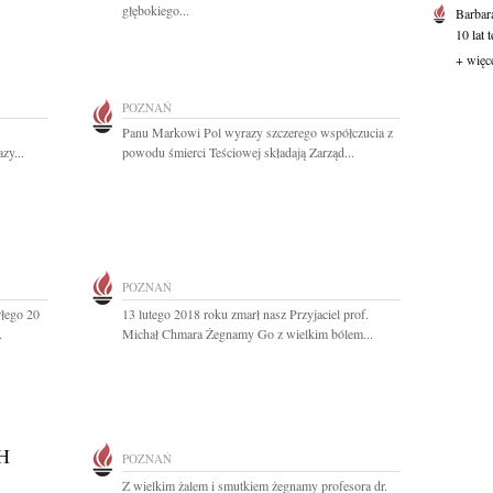
głębokiego...
Barbar
10 lat 
+ więc
POZNAŃ
Panu Markowi Pol wyrazy szczerego współczucia z
zy...
powodu śmierci Teściowej składają Zarząd...
POZNAŃ
łego 20
13 lutego 2018 roku zmarł nasz Przyjaciel prof.
.
Michał Chmara Żegnamy Go z wielkim bólem...
H
POZNAŃ
Z wielkim żalem i smutkiem żegnamy profesora dr.