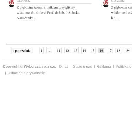
GDAŃSK
GDAŃSK
Z głębokim żalem i smutkiem przyjęliśmy
Z głębokim smu
wiadomość o śmierci Prof. dr hab. inż. Jacka
wiadomość o śmi
Namieśnika...
h.c....
« poprzednie
1
...
11
12
13
14
15
16
17
18
19
»
Copyright © Wyborcza sp. z o.o.
O nas
Staże u nas
Reklama
Polityka 
Ustawienia prywatności