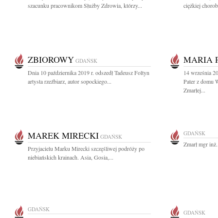
szacunku pracownikom Służby Zdrowia, którzy...
ciężkiej chorob
ZBIOROWY
MARIA 
GDAŃSK
Dnia 10 października 2019 r. odszedł Tadeusz Foltyn
14 września 2
artysta rzeźbiarz, autor sopockiego...
Pater z domu 
Zmarłej...
MAREK MIRECKI
GDAŃSK
GDAŃSK
Zmarł mgr inż.
Przyjacielu Marku Mirecki szczęśliwej podróży po
niebiańskich krainach. Asia, Gosia,...
GDAŃSK
GDAŃSK