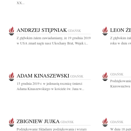
XX...
ANDRZEJ STĘPNIAK
LEON Ż
GDAŃSK
Z głębokim żalem zawiadamiamy, że 19 grudnia 2019
Z głębokim ża
w USA zmarł nagle nasz Ukochany Brat, Wujek i...
roku w dniu sw
ADAM KINASZEWSKI
GDAŃSK
GDAŃSK
Podziękowanie
15 grudnia 2019 r. w jedenastą rocznicę śmierci
Kierownictwu 
Adama Kinaszewskiego w kościele św. Jana w...
ZBIGNIEW JUJKA
GDAŃSK
GDAŃSK
Podziękowanie Składamy podziękowania i wyrazy
W dniu 18 paźd