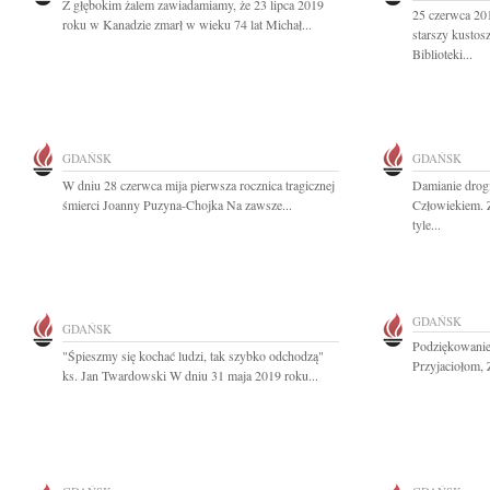
Z głębokim żalem zawiadamiamy, że 23 lipca 2019
25 czerwca 201
roku w Kanadzie zmarł w wieku 74 lat Michał...
starszy kusto
Biblioteki...
GDAŃSK
GDAŃSK
W dniu 28 czerwca mija pierwsza rocznica tragicznej
Damianie drog
śmierci Joanny Puzyna-Chojka Na zawsze...
Człowiekiem. Z
tyle...
GDAŃSK
GDAŃSK
Podziękowanie
"Śpieszmy się kochać ludzi, tak szybko odchodzą"
Przyjaciołom, 
ks. Jan Twardowski W dniu 31 maja 2019 roku...