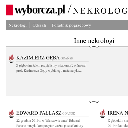
Nekrologi
Odeszli
Poradnik pogrzebowy
Inne nekrologi
KAZIMIERZ GĘBA
GDAŃSK
Z głębokim żalem przyjęliśmy wiadomość o śmierci
prof. Kazimierza Gęby wybitnego matematyka,...
EDWARD PAŁŁASZ
IRENA 
GDAŃSK
22 grudnia 2019 r. w Warszawie zmarł Edward
Z głębokim sm
Pałłasz muzyk, kompozytor ważna postać kultury
2019 roku odes