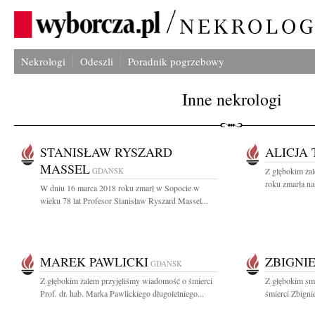
Nekrologi
Odeszli
Poradnik pogrzebowy
Inne nekrologi
STANISŁAW RYSZARD
ALICJA
MASSEL
GDAŃSK
Z głębokim ża
roku zmarła na
W dniu 16 marca 2018 roku zmarł w Sopocie w
wieku 78 lat Profesor Stanisław Ryszard Massel...
MAREK PAWLICKI
ZBIGNI
GDAŃSK
Z głębokim żalem przyjęliśmy wiadomość o śmierci
Z głębokim sm
Prof. dr. hab. Marka Pawlickiego długoletniego...
śmierci Zbigni