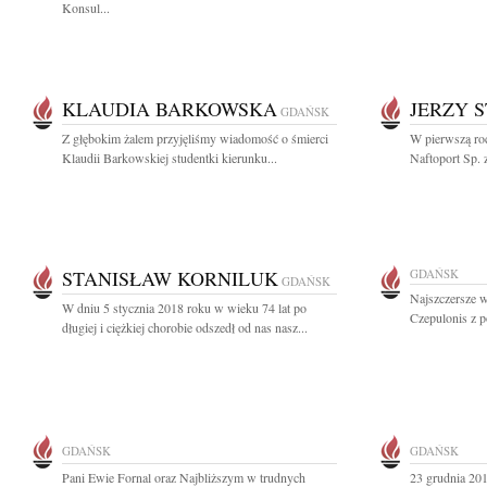
Konsul...
KLAUDIA BARKOWSKA
JERZY 
GDAŃSK
Z głębokim żalem przyjęliśmy wiadomość o śmierci
W pierwszą roc
Klaudii Barkowskiej studentki kierunku...
Naftoport Sp. 
STANISŁAW KORNILUK
GDAŃSK
GDAŃSK
Najszczersze w
W dniu 5 stycznia 2018 roku w wieku 74 lat po
Czepulonis z p
długiej i ciężkiej chorobie odszedł od nas nasz...
GDAŃSK
GDAŃSK
Pani Ewie Fornal oraz Najbliższym w trudnych
23 grudnia 201