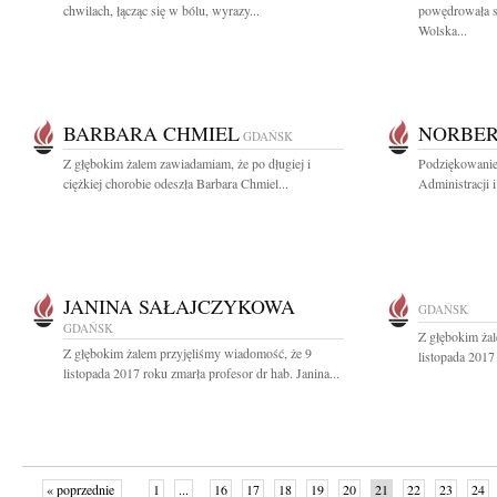
chwilach, łącząc się w bólu, wyrazy...
powędrowała s
Wolska...
BARBARA CHMIEL
NORBER
GDAŃSK
Z głębokim żalem zawiadamiam, że po długiej i
Podziękowanie
ciężkiej chorobie odeszła Barbara Chmiel...
Administracji 
JANINA SAŁAJCZYKOWA
GDAŃSK
GDAŃSK
Z głębokim ża
Z głębokim żalem przyjęliśmy wiadomość, że 9
listopada 2017 
listopada 2017 roku zmarła profesor dr hab. Janina...
« poprzednie
1
...
16
17
18
19
20
21
22
23
24