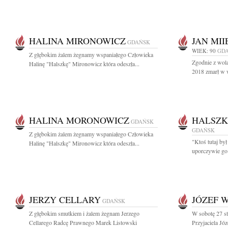
HALINA MIRONOWICZ
JAN MI
GDAŃSK
WIEK: 90
GD
Z głębokim żalem żegnamy wspaniałego Człowieka
Zgodnie z wolą
Halinę "Halszkę" Mironowicz która odeszła...
2018 zmarł w w
HALINA MORONOWICZ
HALSZK
GDAŃSK
GDAŃSK
Z głębokim żalem żegnamy wspaniałego Człowieka
"Ktoś tutaj był
Halinę "Halszkę" Mironowicz która odeszła...
uporczywie go 
JERZY CELLARY
JÓZEF 
GDAŃSK
Z głębokim smutkiem i żalem żegnam Jerzego
W sobotę 27 st
Cellarego Radcę Prawnego Marek Listowski
Przyjaciela Jó