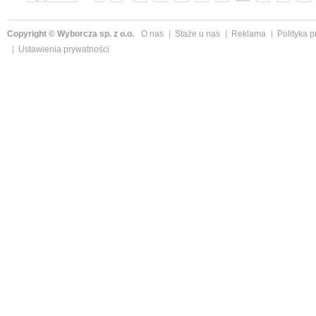
»
Copyright © Wyborcza sp. z o.o.
O nas
Staże u nas
Reklama
Polityka 
Ustawienia prywatności