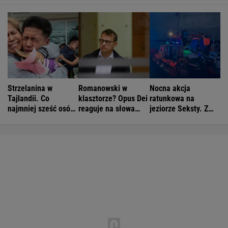
Strzelanina w
Romanowski w
Nocna akcja
Tajlandii. Co
klasztorze? Opus Dei
ratunkowa na
najmniej sześć osób
reaguje na słowa
jeziorze Seksty. Z
nie żyje
Bodnara
wody wyciągnięto
ponad 30 osób