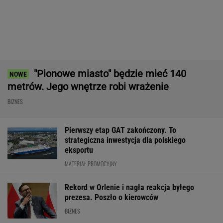
Wysłali namiot InPostem. Nie
dotarł. "Opanowaliśmy sztukę ukrywania
obozu"
SUBSKRYPCJA
Najlepszy smartwatch? Ta marka pozostawia
konkurencję w tyle! Technologie? Na medal!
REKLAMA CENEO
ZUS dopłaca Ukraińcom do emerytur.
Konfederacja grzmi, ale zapomina o ważnej
rzeczy
Fala zarzutów wobec Orlenu. Fąfara
nie wytrzymał i odpowiedział
BIZNES