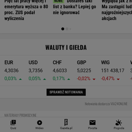
Największa zmiana w quattro od lat. Nowe
Audi RS 5 rozdziela moment w zupełnie nowy
sposób
Moc to tylko początek. Największym
osiągnięciem nowego Audi RS 5 może być
prowadzenie
Czy rasowy model RS może być hybrydą plug-
in? Nowe RS 5 odpowiada jednoznacznie
MOTORYZACJA
Quiz
Wideo
Gazeta.pl
Poczta
Pogoda