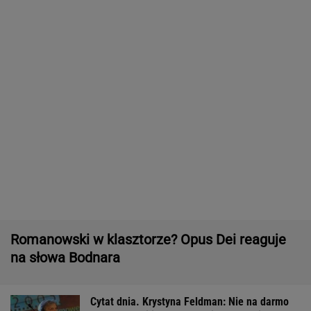
Romanowski w klasztorze? Opus Dei reaguje
na słowa Bodnara
Cytat dnia. Krystyna Feldman: Nie na darmo
filmową familię nazwano Kiepscy, a nie...
WIADOMOŚCI
Rekord w Orlenie i nagła reakcja byłego
prezesa. Poszło o kierowców
BIZNES