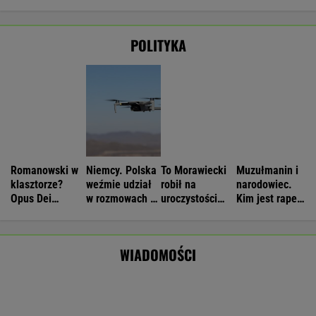
Atak na "rosyjski Amazon". Płonie
centrum logistyczne Wildberries w
Jekaterynburgu
Nie będzie nowej umowy TVP z Kościołem.
Obowiązuje ta podpisana przez Kurskiego
MARCIN KOZŁOWSKI