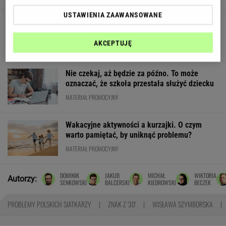
USTAWIENIA ZAAWANSOWANE
My podajemy dwa nazwiska, ty dopasowujesz
trzecie. Co łączy te osoby?
AKCEPTUJĘ
Nie czekaj, aż będzie za późno. To może
oznaczać, że szkoła przestała służyć dziecku
MATERIAŁ PROMOCYJNY
Wakacyjne aktywności a kurzajki. O czym
warto pamiętać, by uniknąć problemu?
MATERIAŁ PROMOCYJNY
DOMINIK
JAKUB
MICHAŁ
WIKTORIA
Autorzy:
SENKOWSKI
BALCERSKI
KIEDROWSKI
BECZEK
PROBLEMY POLSKICH SIATKARZY
ZNAK Z '30'
WISŁAWA SZYMBORSKA