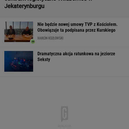
osób nie żyje
Trump skomentował negocjacje ws.wojny w
Ukrainie
Wypadek w Wielkopolsce. Policja: Kobieta
zostawiła swojego syna
Pierwsza szczepionka mRNA przeciw grypie
zatwierdzona w USA
Do tej pory znane głównie z Europy
Zachodniej. Teraz takie miejsca powstają w
Polsce