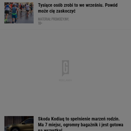
Skoda Kodiaq to spełnienie marzeń rodzin.
Ma 7 miejsc, ogromny bagażnik i jest gotowa
na wszystko!
MATERIAŁ PROMOCYJNY
Brat Grbicia radzi mu nie wracać do Serbii. "To
przerażające"
SIATKÓWKA
Trzy minuty i wstrząs u Igi Świątek.
Szkoda, że Roig tego nie widział
SUBSKRYPCJA
Oto następna rywalka Igi Świątek w Toronto!
To będzie hit
TENIS
Nowy rozdział japońskiej precyzji. Lexus RZ