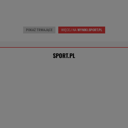
Cały świat widział, jak Switolina potraktowała
rywalkę po meczu
TENIS
Pucharowa wygrana Chicago. 64 minuty
Lewandowskiego