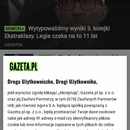
Wytypowaliśmy wyniki 3. kolejki
Ekstraklasy. Legia czeka na to 11 lat
SUBSKRYPCJA
Wpadka z Abramowicz wywołała
szum. U Świątek wydarzyło się coś
ważniejszego
SUBSKRYPCJA
Droga Użytkowniczko, Drogi Użytkowniku,
Koledzy z branży nie mieli litości dla Kłeczka.
jeśli wyrazisz zgodę klikając „Akceptuję”, Gazeta.pl sp. z o.o.
"Odpiął wrotki"
oraz jej Zaufani Partnerzy, w tym [
676
] Zaufanych Partnerów
IAB, jak również Agora S.A. będąca spółką powiązaną z
Gazeta.pl sp. z o.o., będą przetwarzać Twoje dane osobowe
takie jak adresy IP, adresy e-mail czy identyfikatory plików
Były szef PIP szuka pracy. Prosi
cookie lub inne informacje zapisane w tych plikach do celów
o radę. "Jakiej domagać się pensji?"