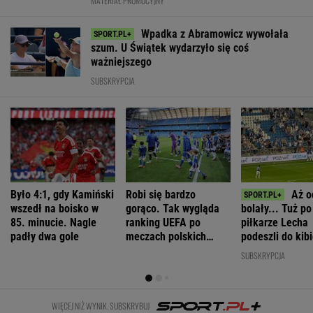
WIĘCEJ NIŻ WYNIK. SUBSKRYBUJ
POLITYKA
Romanowski w
Niemcy. Polska
To Morawiecki
Muzułmanin i
klasztorze?
weźmie udział
robił na
narodowiec.
Opus Dei
w rozmowach o
uroczystości
Kim jest raper,
reaguje na
zagrożeniach
Nawrockiego.
który wystąpił
słowa Bodnara
Jest nagranie.
przed
"Skandal"
Nawrockim?
WIADOMOŚCI