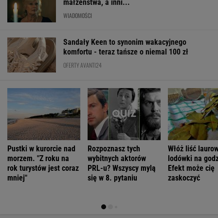
Pustki w kurorcie nad
Rozpoznasz tych
Włóż liść lauro
morzem. "Z roku na
wybitnych aktorów
lodówki na godz
rok turystów jest coraz
PRL-u? Wszyscy mylą
Efekt może cię
mniej"
się w 8. pytaniu
zaskoczyć
ŻYĆ LEPIEJ