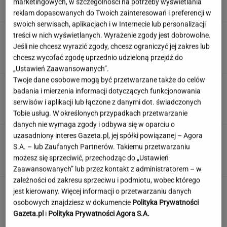
marketingowych, w szczególności na potrzeby wyświetlania
SUBSKRYPCJA
reklam dopasowanych do Twoich zainteresowań i preferencji w
swoich serwisach, aplikacjach i w Internecie lub personalizacji
Atak na "rosyjski Amazon". Płonie centrum
treści w nich wyświetlanych. Wyrażenie zgody jest dobrowolne.
logistyczne Wildberries w Jekaterynburgu
Jeśli nie chcesz wyrazić zgody, chcesz ograniczyć jej zakres lub
chcesz wycofać zgodę uprzednio udzieloną przejdź do
„Ustawień Zaawansowanych”.
Twoje dane osobowe mogą być przetwarzane także do celów
Duda ułaskawił Wąsika i
badania i mierzenia informacji dotyczących funkcjonowania
Kamińskiego, jego nie. "Skazał mnie Pan na
serwisów i aplikacji lub łączone z danymi dot. świadczonych
karę śmierci"
Tobie usług. W określonych przypadkach przetwarzanie
danych nie wymaga zgody i odbywa się w oparciu o
uzasadniony interes Gazeta.pl, jej spółki powiązanej – Agora
100 proc. obłożenia w samolotach. Wakacyjny
S.A. – lub Zaufanych Partnerów. Takiemu przetwarzaniu
kierunek jest hitem
możesz się sprzeciwić, przechodząc do „Ustawień
Zaawansowanych” lub przez kontakt z administratorem – w
zależności od zakresu sprzeciwu i podmiotu, wobec którego
jest kierowany. Więcej informacji o przetwarzaniu danych
osobowych znajdziesz w dokumencie
Polityka Prywatności
Gazeta.pl
i
Polityka Prywatności Agora S.A.