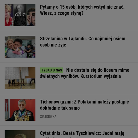
Nie dostała się do liceum mimo
świetnych wyników. Kuratorium wyjaśnia
Tichonow grzmi: Z Polakami należy postąpić
dokładnie tak samo
SIATKÓWKA
Cytat dnia. Beata Tyszkiewicz: Jedni mają
małżeństwa, a inni...
WIADOMOŚCI
Sandały Keen to synonim wakacyjnego
komfortu - teraz tańsze o niemal 100 zł
OFERTY AVANTI24