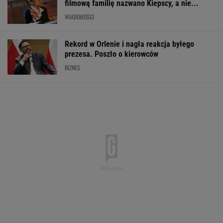
Pytamy o 15 osób, których wstyd nie znać.
Wiesz, z czego słyną?
Strzelanina w Tajlandii. Co najmniej osiem
osób nie żyje