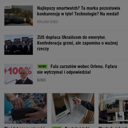
Notowania dostarcza VIA24ONLINE
MATERIAŁY PROMOCYJNE
PRZEWAGA DZIĘKI TECHNICE
Pierwsza taka hybryda w historii Audi Sport. RS
5 wykorzystuje elektryfikację bez półśrodków