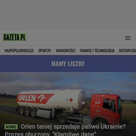
NAJPOPULARNIEJSZE
SPORT.PL
WIADOMOŚCI
FINANSE I TECHNOLOGIA
MOTORYZA
MAMY LICZBY
Orlen taniej sprzedaje paliwo Ukrainie?
Prezes oburzony. "Kłamliwe dane"