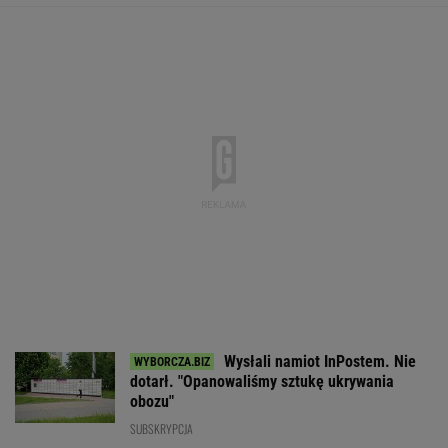
Pięć lat pracy więcej i
Dostałeś taki
Wygląda jak z h
emerytura wyższa o 80
list z banku? Lepiej go
Ma zastąpić lud
proc. ZUS podał
nie ignorować
najgroźniejszyc
wyliczenia
akcjach
WALUTY I GIEŁDA
EUR
USD
CHF
GBP
WIG
4,3036
3,7356
4,6033
5,0225
151 438,17
0,03%
0,05%
0,17%
-0,02%
-0,47%
SPRAWDŹ NOTOWANIA