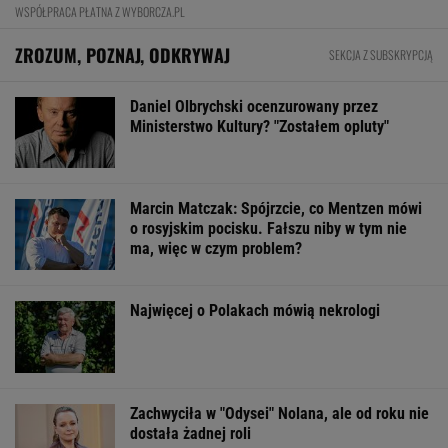
"Pionowe miasto" będzie mieć 140
metrów. Jego wnętrze robi wrażenie
BIZNES
Pierwszy etap GAT zakończony. To
strategiczna inwestycja dla polskiego
eksportu
MATERIAŁ PROMOCYJNY