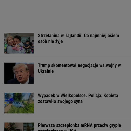
MATERIAŁ PROMOCYJNY
Wyniki Lotto
Komornik zajął konto
Dramat uczestn
06.08.2026 -
szpitala. "Działanie
pielgrzymki. Ru
EkstraPensja,
bez precedensu"
nich konar drz
EkstraPremia,
Kaskada, Lotto,
LottoPlus, MiniLotto,
MultiMulti
WSPÓŁPRACA PŁATNA Z WYBORCZA.PL
ZROZUM, POZNAJ, ODKRYWAJ
SEKCJA Z SUBSKRYPCJĄ
Daniel Olbrychski ocenzurowany przez
Ministerstwo Kultury? "Zostałem opluty"