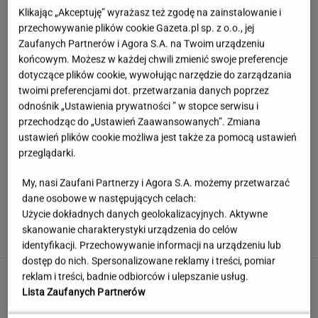
Klikając „Akceptuję” wyrażasz też zgodę na zainstalowanie i
przechowywanie plików cookie Gazeta.pl sp. z o.o., jej
Zaufanych Partnerów i Agora S.A. na Twoim urządzeniu
końcowym. Możesz w każdej chwili zmienić swoje preferencje
dotyczące plików cookie, wywołując narzędzie do zarządzania
twoimi preferencjami dot. przetwarzania danych poprzez
odnośnik „Ustawienia prywatności ” w stopce serwisu i
przechodząc do „Ustawień Zaawansowanych”. Zmiana
ustawień plików cookie możliwa jest także za pomocą ustawień
przeglądarki.
My, nasi Zaufani Partnerzy i Agora S.A. możemy przetwarzać
dane osobowe w następujących celach:
Księżniczka musi iść do wojska. Tyle czasu
Użycie dokładnych danych geolokalizacyjnych. Aktywne
spędzi w armii
skanowanie charakterystyki urządzenia do celów
identyfikacji. Przechowywanie informacji na urządzeniu lub
dostęp do nich. Spersonalizowane reklamy i treści, pomiar
Urzędnicy pukają do domów. Chcą paragonów
reklam i treści, badnie odbiorców i ulepszanie usług.
Lista Zaufanych Partnerów
MATERIAŁ PROMOCYJNY