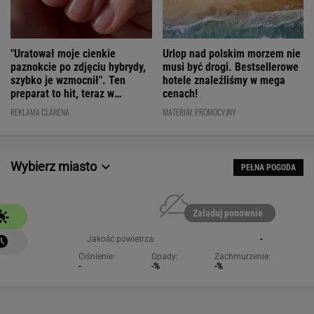
"Uratował moje cienkie
Urlop nad polskim morzem nie
paznokcie po zdjęciu hybrydy,
musi być drogi. Bestsellerowe
szybko je wzmocnił". Ten
hotele znaleźliśmy w mega
preparat to hit, teraz w
cenach!
świetnej cenie
REKLAMA CLARENA
MATERIAŁ PROMOCYJNY
Wybierz miasto
PEŁNA POGODA
Załaduj ponownie
Jakość powietrza:
-
Ciśnienie:
Opady:
Zachmurzenie:
-
-%
-%