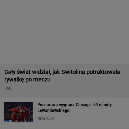
PIŁKA NOŻNA
Tysiące osób zrobi to we wrześniu. Powód
może cię zaskoczyć
MATERIAŁ PROMOCYJNY,
18+