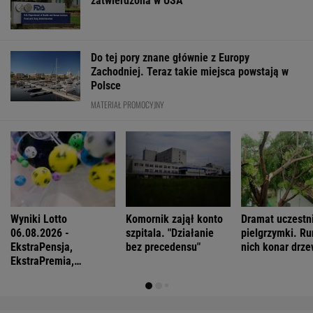
Marcin Matczak: Spójrzcie, co Mentzen mówi
o rosyjskim pocisku. Fałszu niby w tym nie
ma, więc w czym problem?
Najwięcej o Polakach mówią nekrologi
Zachwyciła w "Odysei" Nolana, ale od roku nie
dostała żadnej roli
FINANSE I TECHNOLOGIA