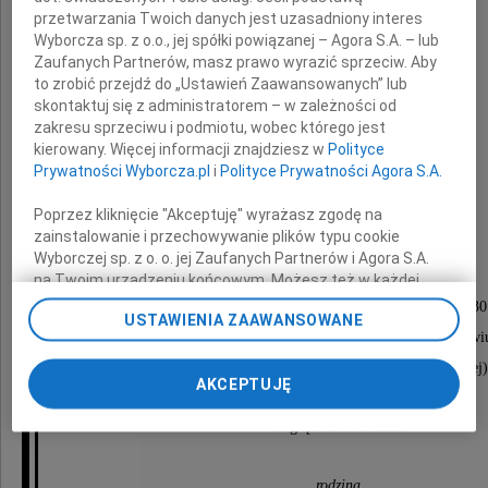
przetwarzania Twoich danych jest uzasadniony interes
Wyborcza sp. z o.o., jej spółki powiązanej – Agora S.A. – lub
Zaufanych Partnerów, masz prawo wyrazić sprzeciw. Aby
to zrobić przejdź do „Ustawień Zaawansowanych” lub
skontaktuj się z administratorem – w zależności od
zakresu sprzeciwu i podmiotu, wobec którego jest
kierowany. Więcej informacji znajdziesz w
Polityce
Prywatności Wyborcza.pl
i
Polityce Prywatności Agora S.A.
Wanda Matysiak
Poprzez kliknięcie "Akceptuję" wyrażasz zgodę na
zainstalowanie i przechowywanie plików typu cookie
Wyborczej sp. z o. o. jej Zaufanych Partnerów i Agora S.A.
Pogrzeb odbędzie się
na Twoim urządzeniu końcowym. Możesz też w każdej
chwili zmienić swoje preferencje dot. plików cookie,
w piątek 24 listopada 2023 roku o godzinie 8:30
USTAWIENIA ZAAWANSOWANE
ponownie wywołując narzędzie do zarządzania Twoimi
na cmentarzu przy ul. Bardzkiej 80 we Wrocławi
preferencjami dot. przetwarzania danych poprzez
odnośnik „Ustawienia prywatności” w stopce serwisu i
(msza święta odbędzie się w kaplicy cmentarnej)
AKCEPTUJĘ
przechodząc do sekcji „Ustawienia zaawansowane”.
Zmiana ustawień plików cookie możliwa jest także za
Pogrążona w smutku
pomocą ustawień przeglądarki.
My, nasi Zaufani Partnerzy i Agora S.A. możemy
rodzina