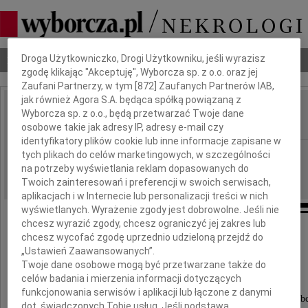
Dbamy o Twoją prywatność
Nekrologi
Odeszli
Poradnik pogrzebowy
Droga Użytkowniczko, Drogi Użytkowniku, jeśli wyrazisz
zgodę klikając "Akceptuję", Wyborcza sp. z o.o. oraz jej
Zaufani Partnerzy, w tym [
872
] Zaufanych Partnerów IAB,
jak również Agora S.A. będąca spółką powiązaną z
Wanda Matysiak
Wyborcza sp. z o.o., będą przetwarzać Twoje dane
IMIĘ I NAZWISKO:
osobowe takie jak adresy IP, adresy e-mail czy
identyfikatory plików cookie lub inne informacje zapisane w
Wrocław
REGION:
tych plikach do celów marketingowych, w szczególności
na potrzeby wyświetlania reklam dopasowanych do
22.11.2023
DATA EMISJI:
Twoich zainteresowań i preferencji w swoich serwisach,
aplikacjach i w Internecie lub personalizacji treści w nich
wyświetlanych. Wyrażenie zgody jest dobrowolne. Jeśli nie
chcesz wyrazić zgody, chcesz ograniczyć jej zakres lub
chcesz wycofać zgodę uprzednio udzieloną przejdź do
„Ustawień Zaawansowanych”.
Z głębokim żalem zawiadamiamy,
Twoje dane osobowe mogą być przetwarzane także do
celów badania i mierzenia informacji dotyczących
że w dniu 21 listopada 2023 roku zmarła
funkcjonowania serwisów i aplikacji lub łączone z danymi
nasza ukochana Mama, Teściowa, Babcia i Prababc
dot. świadczonych Tobie usług. Jeśli podstawą