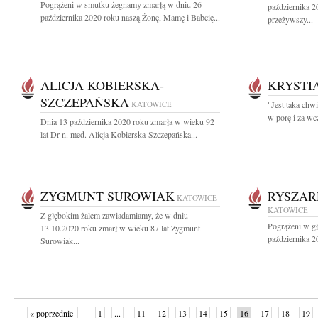
Pogrążeni w smutku żegnamy zmarłą w dniu 26
października 2
października 2020 roku naszą Żonę, Mamę i Babcię...
przeżywszy...
ALICJA KOBIERSKA-
KRYSTI
SZCZEPAŃSKA
KATOWICE
"Jest taka chwi
w porę i za wc
Dnia 13 października 2020 roku zmarła w wieku 92
lat Dr n. med. Alicja Kobierska-Szczepańska...
ZYGMUNT SUROWIAK
RYSZAR
KATOWICE
KATOWICE
Z głębokim żalem zawiadamiamy, że w dniu
Pogrążeni w g
13.10.2020 roku zmarł w wieku 87 lat Zygmunt
października 20
Surowiak...
« poprzednie
1
...
11
12
13
14
15
16
17
18
19