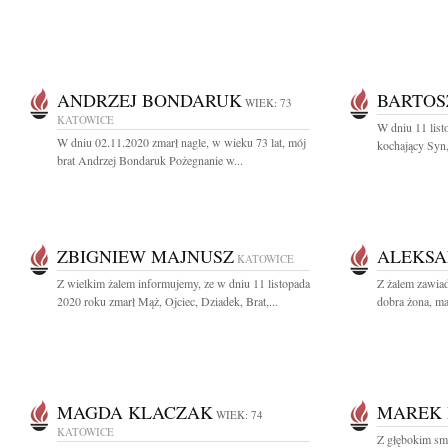
ANDRZEJ BONDARUK
BARTOS
WIEK: 73
KATOWICE
W dniu 11 list
W dniu 02.11.2020 zmarł nagle, w wieku 73 lat, mój
kochający Syn,
brat Andrzej Bondaruk Pożegnanie w...
ZBIGNIEW MAJNUSZ
ALEKSA
KATOWICE
Z wielkim żalem informujemy, ze w dniu 11 listopada
Z żalem zawia
2020 roku zmarł Mąż, Ojciec, Dziadek, Brat,...
dobra żona, mat
MAGDA KLACZAK
MAREK 
WIEK: 74
KATOWICE
Z głębokim sm