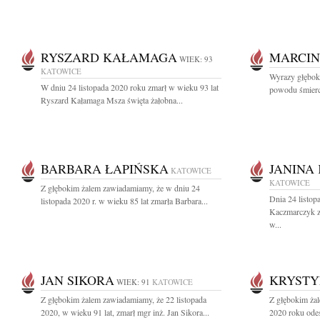
RYSZARD KAŁAMAGA
MARCIN
WIEK: 93
KATOWICE
Wyrazy głęboki
W dniu 24 listopada 2020 roku zmarł w wieku 93 lat
powodu śmierci
Ryszard Kałamaga Msza święta żałobna...
BARBARA ŁAPIŃSKA
JANINA
KATOWICE
KATOWICE
Z głębokim żalem zawiadamiamy, że w dniu 24
Dnia 24 listop
listopada 2020 r. w wieku 85 lat zmarła Barbara...
Kaczmarczyk z
w...
JAN SIKORA
KRYSTY
WIEK: 91
KATOWICE
Z głębokim żalem zawiadamiamy, że 22 listopada
Z głębokim żal
2020, w wieku 91 lat, zmarł mgr inż. Jan Sikora...
2020 roku odes