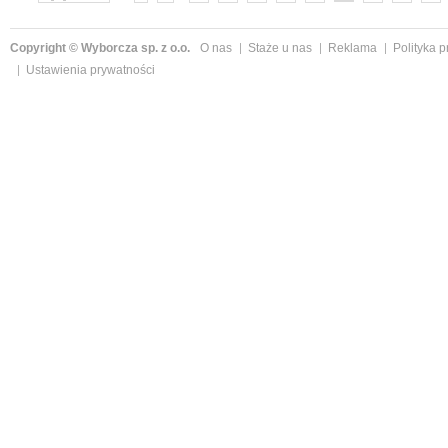
»
Copyright © Wyborcza sp. z o.o.
O nas
Staże u nas
Reklama
Polityka 
Ustawienia prywatności