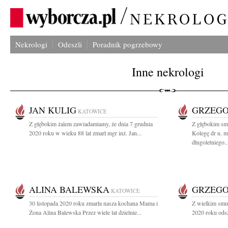
Nekrologi
Odeszli
Poradnik pogrzebowy
Inne nekrologi
JAN KULIG
GRZEG
KATOWICE
Z głębokim żalem zawiadamiamy, że dnia 7 grudnia
Z głębokim sm
2020 roku w wieku 88 lat zmarł mgr inż. Jan...
Kolegę dr n. 
długoletniego..
ALINA BALEWSKA
GRZEGO
KATOWICE
30 listopada 2020 roku zmarła nasza kochana Mama i
Z wielkim smu
Żona Alina Balewska Przez wiele lat dzielnie...
2020 roku ods