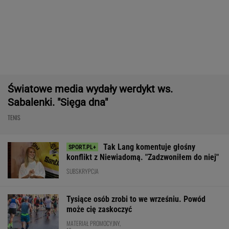
Konkurencja nie nadąża za jego tempem.
Toyota Corolla Cross rozgrzała rynek i
pokazuje, kto tu rozdaje karty!
MATERIAŁ PROMOCYJNY
Takiego meczu Iga Świątek nie
zagrała od miesięcy. Sukces większy niż się
wydaje
SUBSKRYPCJA
Polak sprawił sensację złotem IO.
Po cichu odchodzi. "Smrodek pozostał"
SUBSKRYPCJA