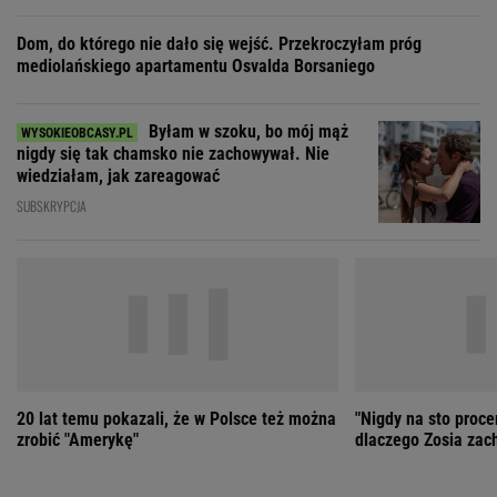
SUBSKRYPCJA
20 lat temu pokazali, że w Polsce też można
"Nigdy na sto proce
zrobić "Amerykę"
dlaczego Zosia zac
ZOBACZ WSZYSTKIE
Wybierz miasto
PEŁNA POGODA
Załaduj ponownie