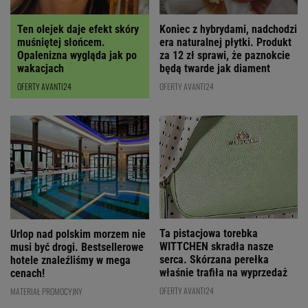
Ten olejek daje efekt skóry
Koniec z hybrydami, nadchodzi
muśniętej słońcem.
era naturalnej płytki. Produkt
Opalenizna wygląda jak po
za 12 zł sprawi, że paznokcie
wakacjach
będą twarde jak diament
OFERTY AVANTI24
OFERTY AVANTI24
Ta pistacjowa torebka
Urlop nad polskim morzem nie
WITTCHEN skradła nasze
musi być drogi. Bestsellerowe
serca. Skórzana perełka
hotele znaleźliśmy w mega
właśnie trafiła na wyprzedaż
cenach!
OFERTY AVANTI24
MATERIAŁ PROMOCYJNY