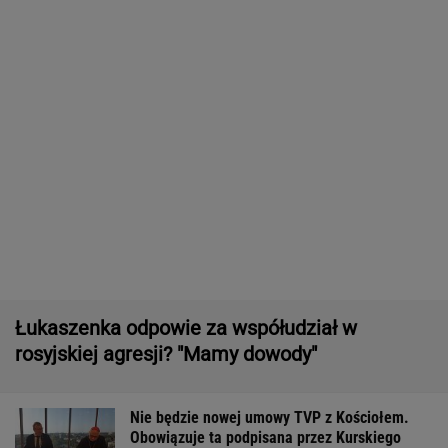
Rolnik zaorał nowy asfalt za 400 tys. zł.
"Bardzo konfliktowy" [NAGRANIE]
Wyniki Lotto 08.08.2026 - EkstraPensja,
EkstraPremia, Kaskada, Lotto, LottoPlus,
MiniLotto, MultiMulti
16-latek zaatakowany nożem. Zatrzymano
dwóch nastolatków
Pierwszy etap GAT zakończony. To
strategiczna inwestycja dla polskiego
eksportu
MATERIAŁ PROMOCYJNY