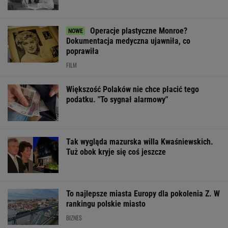
Finał wyprzedaży w Eobuwie - kultowe
Birkenstocki w końcu na promocji
OFERTY AVANTI24
Dlaczego warto
Usunęliśmy
Miss walczy o ż
spryskać klucze
jedno słowo z tytułów
tragicznym wyp
octem? Sztuczka,
polskich filmów.
Potrącił ją
której mało kto używa
Rozwiążesz
sześciolatek
bezbłędnie?
ŻYĆ LEPIEJ