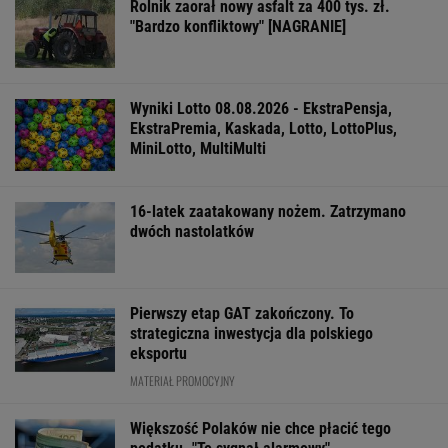
Serdeczni i gościnni. Turystów przyjmują
nawet we własnych domach
Mam w d...małe miasteczka - pisał poeta. I
wykrakał.
Więcej niż dobra kupa. Błonnik dba też o
mózg
Zaćmienie to kosmiczny zbieg okoliczności