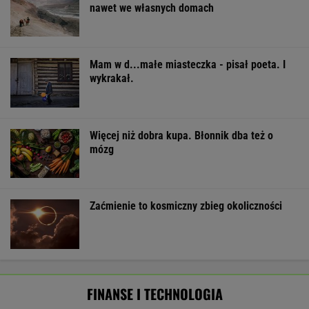
strategiczna inwestycja dla polskiego
eksportu
MATERIAŁ PROMOCYJNY
Oszuści wzięli na nią pożyczkę, bank zażądał
spłaty. Jest decyzja sądu
BIZNES