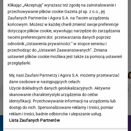
Klikając „Akceptuję” wyrażasz też zgodę na zainstalowanie i
"Wymieniłam mojego byłego na
przechowywanie plików cookie Gazeta.pl sp. z o.o., jej
jego wujka milionera". Tak wciągają
Zaufanych Partnerów i Agora S.A. na Twoim urządzeniu
mikrodramy
końcowym. Możesz w każdej chwili zmienić swoje preferencje
SUBSKRYPCJA
dotyczące plików cookie, wywołując narzędzie do zarządzania
twoimi preferencjami dot. przetwarzania danych poprzez
Jeździłem autem z paliwem, które
odnośnik „Ustawienia prywatności ” w stopce serwisu i
może zastąpić diesla. Frytura i olej roślinny
przechodząc do „Ustawień Zaawansowanych”. Zmiana
ustawień plików cookie możliwa jest także za pomocą ustawień
TOMASZ OKUROWSKI
przeglądarki.
MARTA
DANIEL
JOANNA
JUSTYNA
Autorzy:
My, nasi Zaufani Partnerzy i Agora S.A. możemy przetwarzać
NOWAK
MAIKOWSKI
CHOJNACKA
BRYCZKOWSKA
dane osobowe w następujących celach:
Użycie dokładnych danych geolokalizacyjnych. Aktywne
PROBLEMY POLSKICH SIATKARZY
ZNAK Z '30'
WISŁAWA SZYMBORSKA
skanowanie charakterystyki urządzenia do celów
identyfikacji. Przechowywanie informacji na urządzeniu lub
DZIEJE SIĘ!
dostęp do nich. Spersonalizowane reklamy i treści, pomiar
reklam i treści, badnie odbiorców i ulepszanie usług.
Lista Zaufanych Partnerów