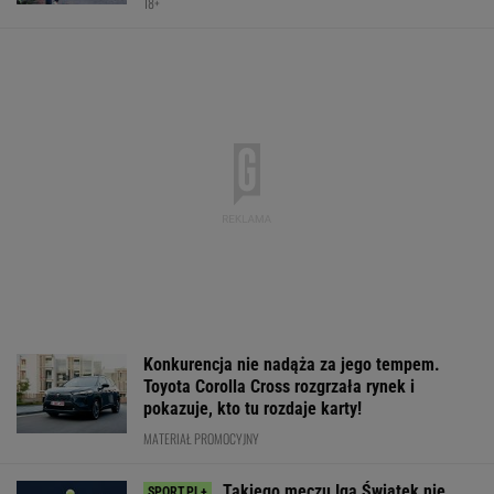
Nocna sensacja w meczu Sabalenki! Nie
będzie wielkiego hitu w Toronto
TENIS
Nowa Toyota bZ4X jest dostępna w specjalnej
cenie. Pobierz cennik i sprawdź korzyść!
MATERIAŁ PROMOCYJNY
Świątek ujawniła, co krzyczała
Abramowicz w trakcie meczu z Kostiuk
TENIS
Barcelona zagrała w
Dlatego Świątek
To dlatego
"finale" miniturnieju.
wygrała z Kostiuk.
Niewiadoma ni