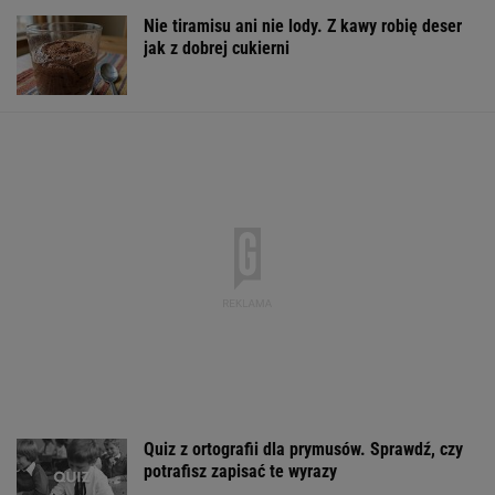
Operacje plastyczne Monroe?
Dokumentacja medyczna ujawniła, co
poprawiła
FILM
Większość Polaków nie chce płacić tego
podatku. "To sygnał alarmowy"
Tak wygląda mazurska willa Kwaśniewskich.
Tuż obok kryje się coś jeszcze
To najlepsze miasta Europy dla pokolenia Z. W
rankingu polskie miasto
BIZNES