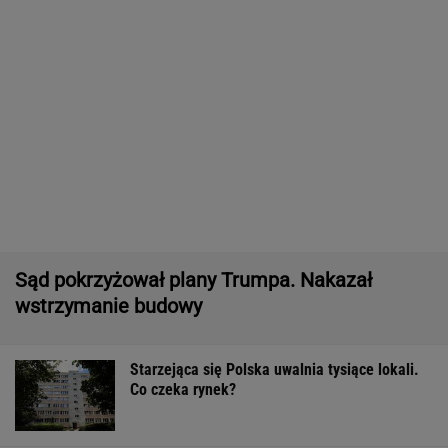
Nie tiramisu ani nie lody. Z kawy robię deser
jak z dobrej cukierni
Quiz z ortografii dla prymusów. Sprawdź, czy
potrafisz zapisać te wyrazy