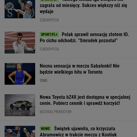
Tak Hiszpanie ocenili
Polka wskazała
zaprosiła na śl
Szczęsnego
największą zmianę
swoich rodzicó
WIĘCEJ NIŻ WYNIK. SUBSKRYBUJ
POLITYKA
Kosowo: jajka w
Najnowszy
Rosja
Prognoza
parlamencie.
sondaż:
ostrzelała
pogody. W
Przerwano
Kwaśniewską
Charków i