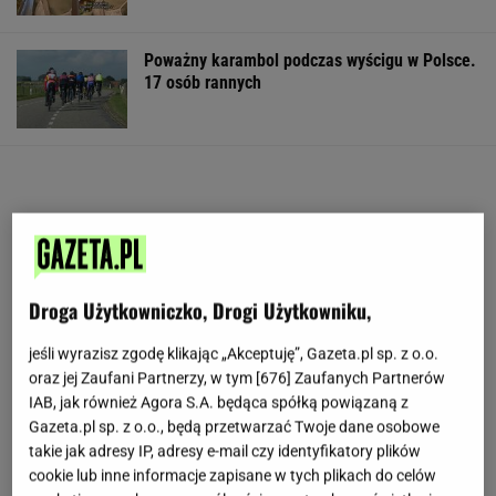
Poważny karambol podczas wyścigu w Polsce.
17 osób rannych
Droga Użytkowniczko, Drogi Użytkowniku,
jeśli wyrazisz zgodę klikając „Akceptuję”, Gazeta.pl sp. z o.o.
oraz jej Zaufani Partnerzy, w tym [
676
] Zaufanych Partnerów
IAB, jak również Agora S.A. będąca spółką powiązaną z
Gazeta.pl sp. z o.o., będą przetwarzać Twoje dane osobowe
takie jak adresy IP, adresy e-mail czy identyfikatory plików
cookie lub inne informacje zapisane w tych plikach do celów