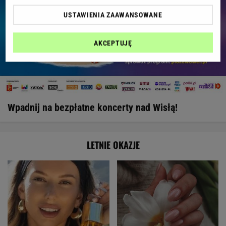
USTAWIENIA ZAAWANSOWANE
AKCEPTUJĘ
Wpadnij na bezpłatne koncerty nad Wisłą!
LETNIE OKAZJE