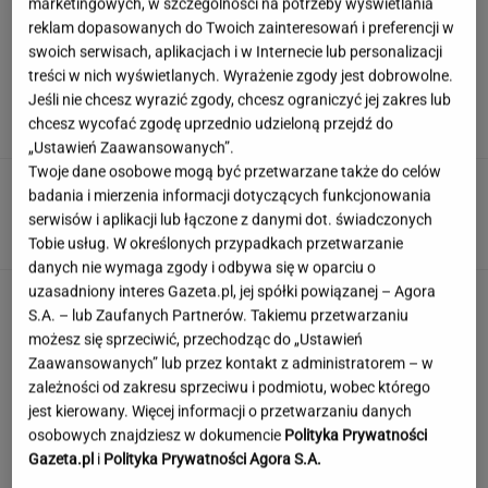
marketingowych, w szczególności na potrzeby wyświetlania
reklam dopasowanych do Twoich zainteresowań i preferencji w
swoich serwisach, aplikacjach i w Internecie lub personalizacji
Niewielu wie, że Polk jest ojczymem posłanki
treści w nich wyświetlanych. Wyrażenie zgody jest dobrowolne.
KO. Kłócą się o politykę?
Jeśli nie chcesz wyrazić zgody, chcesz ograniczyć jej zakres lub
chcesz wycofać zgodę uprzednio udzieloną przejdź do
„Ustawień Zaawansowanych”.
Twoje dane osobowe mogą być przetwarzane także do celów
Ciągnie cię do niedostępnych osób?
badania i mierzenia informacji dotyczących funkcjonowania
Psychologia mówi o powodach
serwisów i aplikacji lub łączone z danymi dot. świadczonych
Tobie usług. W określonych przypadkach przetwarzanie
danych nie wymaga zgody i odbywa się w oparciu o
uzasadniony interes Gazeta.pl, jej spółki powiązanej – Agora
Quiz czytelniczy. Te tytuły powinien znać
S.A. – lub Zaufanych Partnerów. Takiemu przetwarzaniu
każdy wykształcony człowiek!
możesz się sprzeciwić, przechodząc do „Ustawień
Zaawansowanych” lub przez kontakt z administratorem – w
zależności od zakresu sprzeciwu i podmiotu, wobec którego
Jedno przekonanie może utrudniać życie
jest kierowany. Więcej informacji o przetwarzaniu danych
osobom z astygmatyzmem. Zwłaszcza latem
osobowych znajdziesz w dokumencie
Polityka Prywatności
Gazeta.pl
i
Polityka Prywatności Agora S.A.
MATERIAŁ PROMOCYJNY