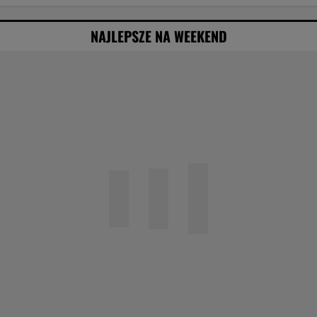
NAJLEPSZE NA WEEKEND
Agata Kulesza w komedii romantycznej? Ten
duet mógłby podbić kina
Obejrzałam najgorszy film tego roku. Po seansie
zostaje tylko niesmak