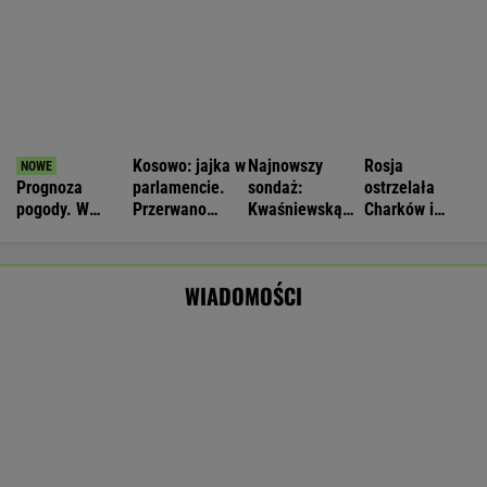
Nie będzie nowej umowy TVP z Kościołem.
Obowiązuje ta podpisana przez Kurskiego
MARCIN KOZŁOWSKI
Zwrot w sprawie Patriotów. Jest porozumienie
Ukrainy i USA