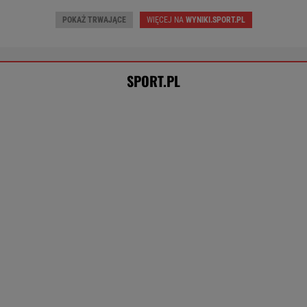
TENIS
Tak Lang komentuje głośny
konflikt z Niewiadomą. "Zadzwoniłem do niej"
SUBSKRYPCJA
Tysiące osób zrobi to we wrześniu. Powód
może cię zaskoczyć
MATERIAŁ PROMOCYJNY,
18+