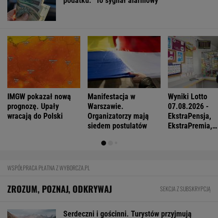
FINANSE I TECHNOLOGIA
Sprzęt już jest. Grenlandia ostrzega
Amerykanów, by nie zaczynali odwiertów
BIZNES
Pierwszy etap GAT zakończony. To