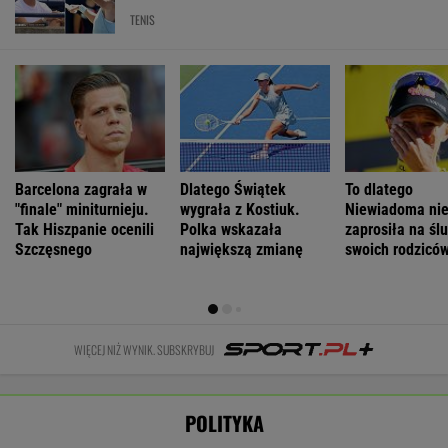
poniedziałek
obrady
najlepszą
Odessę.
może nawet
pierwszą damą
Zginęły dwie
spaść grad
osoby
WIADOMOŚCI
Łukaszenka odpowie za współudział w
rosyjskiej agresji? "Mamy dowody"