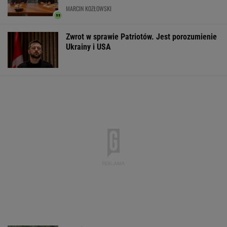
Większość Polaków nie chce płacić tego
podatku. "To sygnał alarmowy"
IMGW pokazał nową
Manifestacja w
Wyniki Lotto
prognozę. Upały
Warszawie.
07.08.2026 -
wracają do Polski
Organizatorzy mają
EkstraPensja,
siedem postulatów
EkstraPremia,
EuroJackpot, K
MiniLotto, Mult
WSPÓŁPRACA PŁATNA Z WYBORCZA.PL
ZROZUM, POZNAJ, ODKRYWAJ
SEKCJA Z SUBSKRYPCJĄ