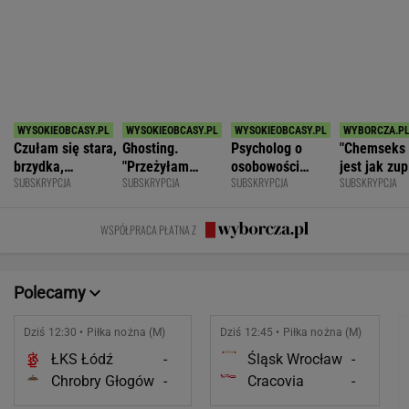
POKAŻ TRWAJĄCE
WIĘCEJ NA
WYNIKI.SPORT.PL
SPORT.PL
Światowe media wydały werdykt ws.
Sabalenki. "Sięga dna"