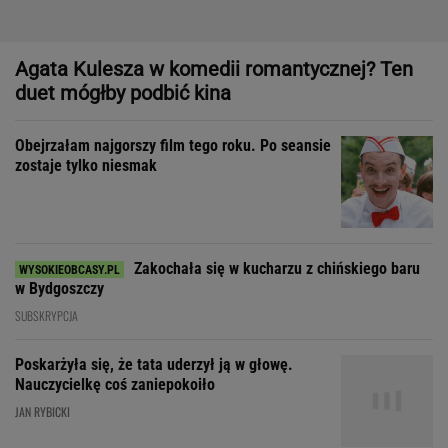
Zakochała się w kucharzu z chińskiego baru
w Bydgoszczy
SUBSKRYPCJA
Poskarżyła się, że tata uderzył ją w głowę.
Nauczycielkę coś zaniepokoiło
JAN RYBICKI
Dom, do którego nie dało się wejść. Przekroczyłam próg
mediolańskiego apartamentu Osvalda Borsaniego
Byłam w szoku, bo mój mąż
nigdy się tak chamsko nie zachowywał. Nie
wiedziałam, jak zareagować