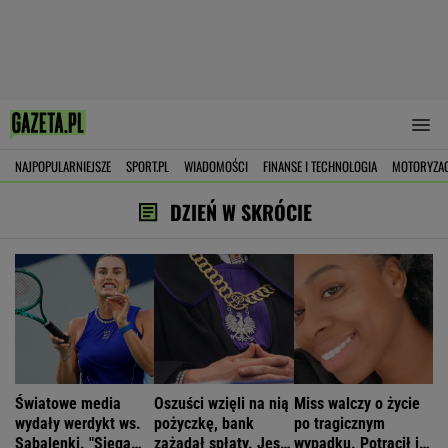
NAJPOPULARNIEJSZE
SPORT.PL
WIADOMOŚCI
FINANSE I TECHNOLOGIA
MOTORYZA
DZIEŃ W SKRÓCIE
Światowe media
Oszuści wzięli na nią
Miss walczy o życie
wydały werdykt ws.
pożyczkę, bank
po tragicznym
Sabalenki. "Sięga
zażądał spłaty. Jest
wypadku. Potrącił ją