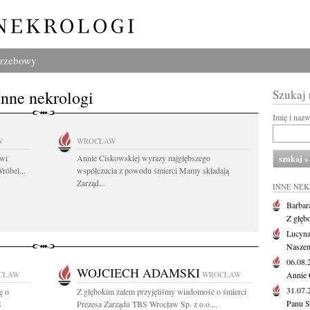
grzebowy
Inne nekrologi
Szukaj
Imię i naz
W
WROCŁAW
owi
Annie Ciskowskiej wyrazy najgłębszego
róbel...
współczucia z powodu śmierci Mamy składają
Zarząd...
INNE NE
Barbar
Z głęb
Lucyna
Naszem
06.08
WOJCIECH ADAMSKI
CŁAW
WROCŁAW
Annie 
31.07
ę o
Z głębokim żalem przyjęliśmy wiadomość o śmierci
Panu S
S
Prezesa Zarządu TBS Wrocław Sp. z o.o....