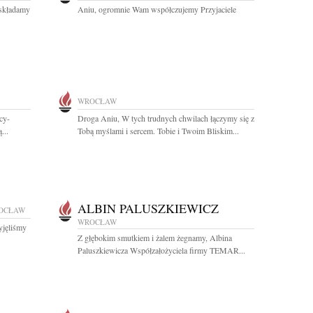
 składamy
Aniu, ogromnie Wam współczujemy Przyjaciele
WROCŁAW
cy-
Droga Aniu, W tych trudnych chwilach łączymy się z
...
Tobą myślami i sercem. Tobie i Twoim Bliskim...
ALBIN PALUSZKIEWICZ
OCŁAW
WROCŁAW
yjęliśmy
Z głębokim smutkiem i żalem żegnamy, Albina
Paluszkiewicza Współzałożyciela firmy TEMAR...