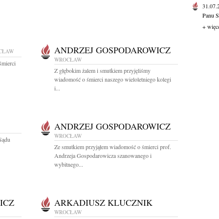
31.07
Panu S
+ więc
ANDRZEJ GOSPODAROWICZ
CŁAW
WROCŁAW
śmierci
Z głębokim żalem i smutkiem przyjęliśmy
wiadomość o śmierci naszego wieloletniego kolegi
i...
ANDRZEJ GOSPODAROWICZ
WROCŁAW
 Sądu
Ze smutkiem przyjąłem wiadomość o śmierci prof.
Andrzeja Gospodarowicza szanowanego i
wybitnego...
ICZ
ARKADIUSZ KLUCZNIK
WROCŁAW