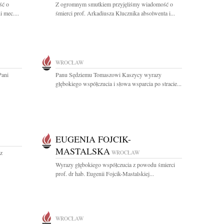
ść o
Z ogromnym smutkiem przyjęliśmy wiadomość o
 mec....
śmierci prof. Arkadiusza Klucznika absolwenta i...
WROCŁAW
Pani
Panu Sędziemu Tomaszowi Kaszycy wyrazy
głębokiego współczucia i słowa wsparcia po stracie...
EUGENIA FOJCIK-
MASTALSKA
z
WROCŁAW
Wyrazy głębokiego współczucia z powodu śmierci
prof. dr hab. Eugenii Fojcik-Mastalskiej...
WROCŁAW