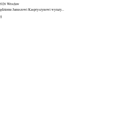
.2026
Wrocław
ędziemu Januszowi Kaspryszynowi wyrazy...
ej