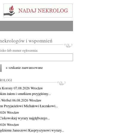
 nekrologów i wspomnień
wisko lub numer ogłoszenia:
+ szukanie zaawansowane
KROLOGI
a Korony
07.08.2026
Wrocław
okim żalem i smutkiem przyjęliśmy...
 Wróbel
06.08.2026
Wrocław
u Przyjacielowi Michałowi Łuczakowi...
.2026
Wrocław
Ciskowskiej wyrazy najgłębszego...
.2026
Wrocław
ędziemu Januszowi Kaspryszynowi wyrazy...