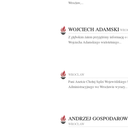
Wrocław,...
WOJCIECH ADAMSKI
WRO
Z głębokim żalem przyjęliśmy informację o 
Wojciecha Adamskiego wieloletniego...
WROCŁAW
Pani Anetcie Chołuj Sędzi Wojewódzkiego
Administracyjnego we Wrocławiu wyrazy...
ANDRZEJ GOSPODAROW
WROCŁAW