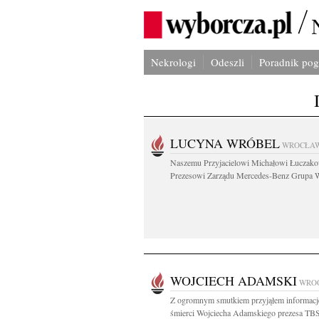
Nekrologi
Odeszli
Poradnik po
LUCYNA WRÓBEL
WROCŁA
Naszemu Przyjacielowi Michałowi Łuczak
Prezesowi Zarządu Mercedes-Benz Grupa W
WOJCIECH ADAMSKI
WRO
Z ogromnym smutkiem przyjąłem informacj
śmierci Wojciecha Adamskiego prezesa TB